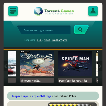
Например:
GTA 5,
Sims 4,
Need For Speed
The Outer Worlds 2
Marvel's Spider-Man: Miles
Ghost of
Торрент игры
»
Игры 2020 года
» Contraband Police
7.3