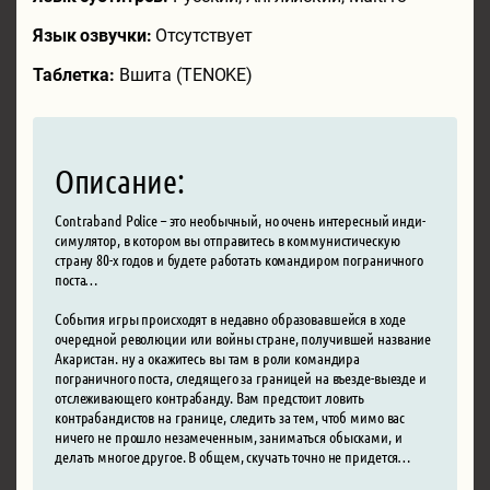
Язык озвучки:
Отсутствует
Таблетка:
Вшита (TENOKE)
Описание:
Contraband Police – это необычный, но очень интересный инди-
симулятор, в котором вы отправитесь в коммунистическую
страну 80-х годов и будете работать командиром пограничного
поста…
События игры происходят в недавно образовавшейся в ходе
очередной революции или войны стране, получившей название
Акаристан. ну а окажитесь вы там в роли командира
пограничного поста, следящего за границей на въезде-выезде и
отслеживающего контрабанду. Вам предстоит ловить
контрабандистов на границе, следить за тем, чтоб мимо вас
ничего не прошло незамеченным, заниматься обысками, и
делать многое другое. В общем, скучать точно не придется…