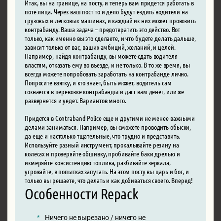
Итак, вы на границе, на посту, и теперь вам придется работать в
поте лица. Через ваш пост то и дело будут ездить водители на
грузовых и легковых машинах, и каждый из них может провозить
контрабанду. Ваша задача – предотвратить это действо. Вот
только, как именно вы это сделаете, и что будете делать дальше,
зависит только от вас, ваших амбиций, желаний, и целей.
Например, найдя контрабанду, вы можете сдать водителя
властям, отказать ему во въезде, и не только. В то же время, вы
всегда можете попробовать заработать на контрабанде лично.
Попросите взятку, и кто знает, быть может, водитель сам
сознается в перевозке контрабанды и даст вам денег, или же
развернется и уедет. Вариантов много.
Придется в Contraband Police еще и другими не менее важными
делами заниматься. Например, вы сможете проводить обыски,
да еще и настолько тщательные, что трудно и представить.
Используйте разный инструмент, прокалывайте резину на
колесах и проверяйте обшивку, пробивайте баки дрелью и
измеряйте консистенцию топлива, разбивайте зеркала,
угрожайте, в попытках запугать. На этом посту вы царь и бог, и
только вы решаете, что делать и как добиваться своего. Вперед!
Особенности Repack
Ничего не вырезано / ничего не