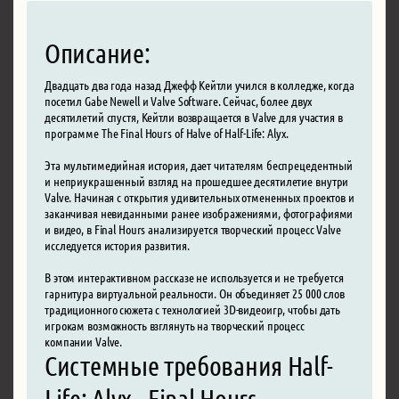
Описание:
Двадцать два года назад Джефф Кейтли учился в колледже, когда
посетил Gabe Newell и Valve Software. Сейчас, более двух
десятилетий спустя, Кейтли возвращается в Valve для участия в
программе The Final Hours of Halve of Half-Life: Alyx.
Эта мультимедийная история, дает читателям беспрецедентный
и неприукрашенный взгляд на прошедшее десятилетие внутри
Valve. Начиная с открытия удивительных отмененных проектов и
заканчивая невиданными ранее изображениями, фотографиями
и видео, в Final Hours анализируется творческий процесс Valve
исследуется история развития.
В этом интерактивном рассказе не используется и не требуется
гарнитура виртуальной реальности. Он объединяет 25 000 слов
традиционного сюжета с технологией 3D-видеоигр, чтобы дать
игрокам возможность взглянуть на творческий процесс
компании Valve.
Системные требования Half-
Life: Alyx - Final Hours