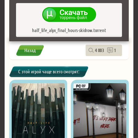
half_life_alyx_final_hours-skidrow.torrent
Назад
4 003
1
С этой игрой чаще всего смотрят: