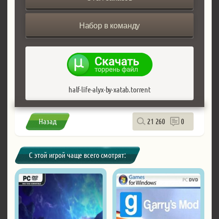
Набор в команду
half-life-alyx-by-xatab.torrent
Назад
21 260
0
С этой игрой чаще всего смотрят: