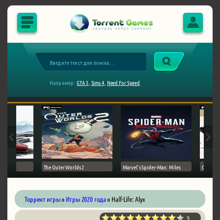
Например:
GTA 5,
Sims 4,
Need For Speed
The Outer Worlds 2
Marvel's Spider-Man: Miles
Ghost of
Торрент игры
»
Игры 2020 года
» Half-Life: Alyx
9