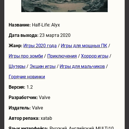
Название:
Half-Life: Alyx
Дата выхода:
23 марта 2020
Жанр:
Игры 2020 года
/
Игры для мощных ПК
/
Игры про зомби
/
Приключения
/
Хоррор игры
/
Шутеры
/
Экшен игры
/
Игры для мальчиков
/
Горячие новинки
Версия:
1.2
Разработчик:
Valve
Издатель:
Valve
Автор репака:
xatab
Язык интерфейса:
Русский, Английский, MULTi10