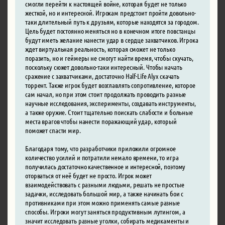
смогли перейти к настоящей войне, которая будет не только
жесткой, но и интересной. Игрокам предстоит пройти довольно-
таки длительный путь к друзьям, которые находятся за городом.
Цель будет постоянно меняться но в конечном итоге повстанцы
будут иметь желание нанести удар в сердце захватчиков. Игрока
ждет виртуальная реальность, которая сможет не только
поразить, но и геймеры не смогут найти время, чтобы скучать,
поскольку сюжет довольно-таки интересный. Чтобы начать
сражение с захватчиками, достаточно Half-Life Alyx скачать
торрент. Также игрок будет возглавлять сопротивление, которое
сам начал, но при этом стоит продолжать проводить разные
научные исследования, эксперименты, создавать инструменты,
а также оружие. Стоит тщательно поискать слабости и больные
места врагов чтобы нанести поражающий удар, который
поможет спасти мир.
Благодаря тому, что разработчики приложили огромное
количество усилий и потратили немало времени, то игра
получилась достаточно качественное и интересной, поэтому
оторваться от неё будет не просто. Игрок может
взаимодействовать с разными людьми, решать не простые
задачки, исследовать большой мир, а также начинать бои с
противниками при этом можно применять самые разные
способы. Игроки могут заняться продуктивным лутингом, а
значит исследовать разные уголки, собирать медикаменты и