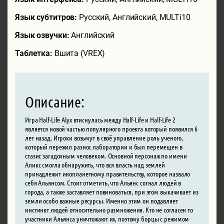
Язык субтитров:
Русский, Английский, MULTi10
Язык озвучки:
Английский
Таблетка:
Вшита (VREX)
Описание:
Игра Half-Life Alyx втиснулась между Half-Life и Half-Life 2
является новой частью популярного проекта который появился 6
лет назад. Игроки возьмут в своё управление роль ученого,
который пережил разнос лаборатории и был перемещен в
стазис загадочным человеком. Основной персонаж по имени
Аликс смогла обнаружить, что вся власть над землей
принадлежит инопланетному правительству, которое назвало
себя Альянсом. Стоит отметить, что Альянс согнал людей в
города, а также заставляет повиноваться, при этом выкачивает из
земли особо важные ресурсы. Именно этим он подавляет
инстинкт людей относительно размножения. Кто не согласен то
участники Альянса уничтожают их, поэтому борцы с режимом