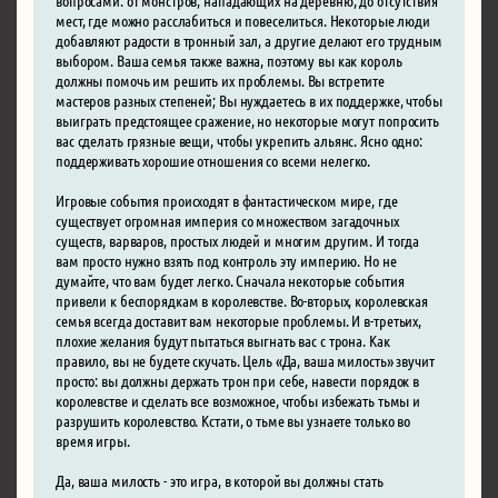
мест, где можно расслабиться и повеселиться. Некоторые люди
добавляют радости в тронный зал, а другие делают его трудным
выбором. Ваша семья также важна, поэтому вы как король
должны помочь им решить их проблемы. Вы встретите
мастеров разных степеней; Вы нуждаетесь в их поддержке, чтобы
выиграть предстоящее сражение, но некоторые могут попросить
вас сделать грязные вещи, чтобы укрепить альянс. Ясно одно:
поддерживать хорошие отношения со всеми нелегко.
Игровые события происходят в фантастическом мире, где
существует огромная империя со множеством загадочных
существ, варваров, простых людей и многим другим. И тогда
вам просто нужно взять под контроль эту империю. Но не
думайте, что вам будет легко. Сначала некоторые события
привели к беспорядкам в королевстве. Во-вторых, королевская
семья всегда доставит вам некоторые проблемы. И в-третьих,
плохие желания будут пытаться выгнать вас с трона. Как
правило, вы не будете скучать. Цель «Да, ваша милость» звучит
просто: вы должны держать трон при себе, навести порядок в
королевстве и сделать все возможное, чтобы избежать тьмы и
разрушить королевство. Кстати, о тьме вы узнаете только во
время игры.
Да, ваша милость - это игра, в которой вы должны стать