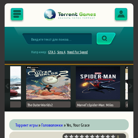
Например:
GTA 5,
Sims 4,
Need For Speed
The Outer Worlds 2
Marvel's Spider-Man: Miles
Ghost of
Торрент игры
»
Головоломки
» Yes, Your Grace
0