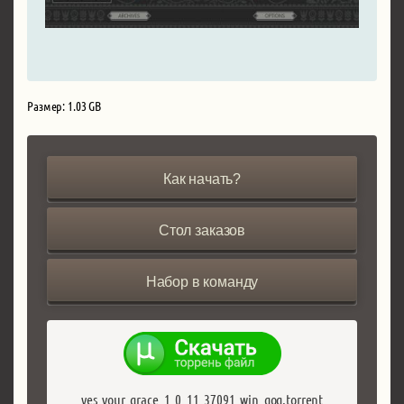
Размер: 1.03 GB
Как начать?
Стол заказов
Набор в команду
yes_your_grace_1_0_11_37091_win_gog.torrent