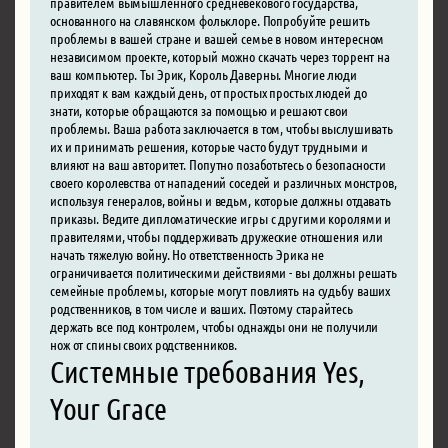
правителем вымышленного средневекового государства,
основанного на славянском фольклоре. Попробуйте решить
проблемы в вашей стране и вашей семье в новом интересном
независимом проекте, который можно скачать через торрент на
ваш компьютер. Ты Эрик, Король Даверны. Многие люди
приходят к вам каждый день, от простых простых людей до
знати, которые обращаются за помощью и решают свои
проблемы. Ваша работа заключается в том, чтобы выслушивать
их и принимать решения, которые часто будут трудными и
влияют на ваш авторитет. Попутно позаботьтесь о безопасности
своего королевства от нападений соседей и различных монстров,
используя генералов, войны и ведьм, которые должны отдавать
приказы. Ведите дипломатические игры с другими королями и
правителями, чтобы поддерживать дружеские отношения или
начать тяжелую войну. Но ответственность Эрика не
ограничивается политическими действиями - вы должны решать
семейные проблемы, которые могут повлиять на судьбу ваших
родственников, в том числе и ваших. Поэтому старайтесь
держать все под контролем, чтобы однажды они не получили
нож от спины своих родственников.
Системные требования Yes,
Your Grace