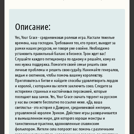
Описание:
Yes, Your Grace - средневековая ролевая игра. Настали тяжелые
времена, наш господин. Требования тех, кто просит, выходят за
рамки наших ресурсов, не говоря уже о войне. Необходимо
установить правильный баланс в бизнесе. Трон ждет вас!
Слушайте каждого петиционера по одному и решайте, кому из
них нужна поддержка. Помогите своей семье решить свои
личные проблемы и решить свою судьбу. Нанимайте генералов,
ведьм и охотников, чтобы помочь вашему королевству.
Приготовьтесь к битве и найдите способы удовлетворить лордов
и королей, с которыми вы хотите заключить союз. Следите за
историями странных и настойчивых персонажей, которые
посещают ваш замок. Yes, Your Grace скачать торрент на русском
у нас вы сможете бесплатно по ссылке ниже. «Да, ваша
светлость» - это история о Даверне, средневековой империи,
управляемой королем Эриком. Действие игры разворачивается
в вымышленном мире, для которого хороши монстры и
таинственные практики, вдохновленные славянским
фольклором. Жители села попросят вас помочь с различными
вопросами: от монстров, нападающих на деревню, до отсутствия