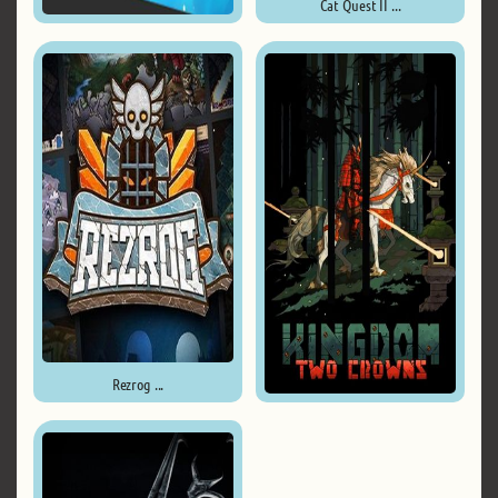
Cat Quest II ...
Mystic Pillars: A Story-Based ...
Rezrog ...
Kingdom Two Crowns ...