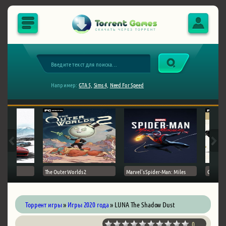
Например:
GTA 5,
Sims 4,
Need For Speed
The Outer Worlds 2
Marvel's Spider-Man: Miles
Ghost of
Торрент игры
»
Игры 2020 года
» LUNA The Shadow Dust
0