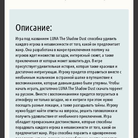
Описание:
Игра под названием LUNA The Shadow Dust способна удивить
каждого игрока в независимости от того, какой он предпочитает
жанр. Она разработана в жанре приключения поэтому на
игроков ждет множество загадок, интересный сюжет, а также
приключения от которых может захватить дух. В игре
присутствует удивительная история, которая также красивая и
достаточно интригующая. Игроку придется отправиться вместе с
необычным мальчиком в странной шапке в путешествие к
воспоминаниям, которые давным-давно были утеряны. Чтобы
начать играть, достаточно LUNA The Shadow Dust скачать торрент
на русском. Вместе с воспоминаниями придется погрузиться в
атмосферу не только загадки, но и интриги при этом нужно
посещать разные локации, а также разгадывать тайны. Игроку
нужно будет найти ответы на вопросы, решить головоломки и
получить удовольствие от необычного приключения. Игра
обладает прекрасными достоинствами, которые способны
порадовать каждого игрока в независимости от того, какой он
предпочитает жанр. Игра способна поразить и одновременно
порадовать игрока, поскольку разработчики смогли воплотить