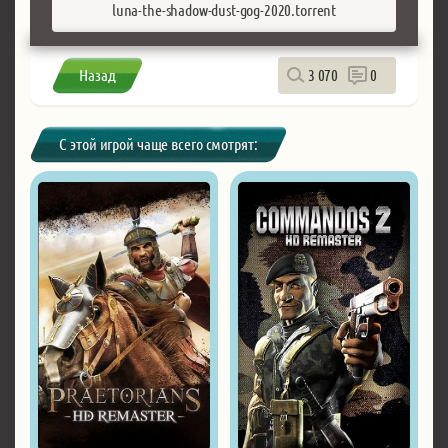
luna-the-shadow-dust-gog-2020.torrent
Назад
3 070
0
С этой игрой чаще всего смотрят: