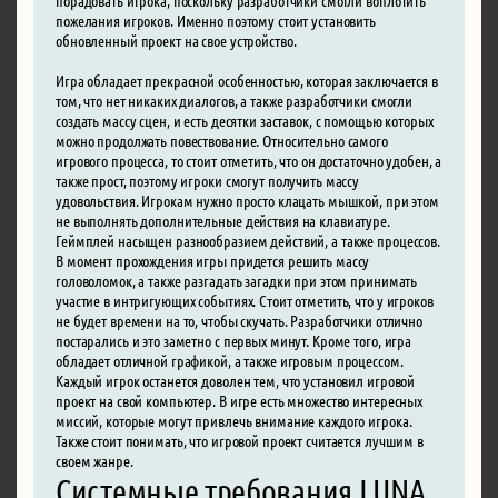
пожелания игроков. Именно поэтому стоит установить
обновленный проект на свое устройство.
Игра обладает прекрасной особенностью, которая заключается в
том, что нет никаких диалогов, а также разработчики смогли
создать массу сцен, и есть десятки заставок, с помощью которых
можно продолжать повествование. Относительно самого
игрового процесса, то стоит отметить, что он достаточно удобен, а
также прост, поэтому игроки смогут получить массу
удовольствия. Игрокам нужно просто клацать мышкой, при этом
не выполнять дополнительные действия на клавиатуре.
Геймплей насыщен разнообразием действий, а также процессов.
В момент прохождения игры придется решить массу
головоломок, а также разгадать загадки при этом принимать
участие в интригующих событиях. Стоит отметить, что у игроков
не будет времени на то, чтобы скучать. Разработчики отлично
постарались и это заметно с первых минут. Кроме того, игра
обладает отличной графикой, а также игровым процессом.
Каждый игрок останется доволен тем, что установил игровой
проект на свой компьютер. В игре есть множество интересных
миссий, которые могут привлечь внимание каждого игрока.
Также стоит понимать, что игровой проект считается лучшим в
своем жанре.
Системные требования LUNA