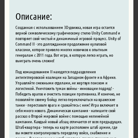
Описание:
Созданная с использованием 3D-движка, новая игра остается
верной символическому графическому стилю Unity Command и
повторяет свой чистый и динамичный игровой процесс. Unity of
Command II - это долгожданное продолжение культовой
классики, которое привело многих новичков к опытным
генералам с 2011 года. Вот игра, в которую легко играть, но
выиграть очень сложно!
Под командованием II находятся подразделения
антигитлеровской коалиции на Западном фронте и в Африке.
Управляйте смежными отделами, не жертвуя поиском и
логистикой. Уничтожить туман войны - инновации подряд! -
Победить врагов и очистить позиции противника. И конечно, не
позволяйте своему бойцу легко переключаться на вражеские
танки - переставьте врага и сражайтесь с ним! Игра включает в
себя много нового. Динамическая кампания - напишите свой
рассказ о Второй мировой войне с помощью нелинейной
кампании. Каждый новый абзац отличается от всех предыдущих.
Штаб-квартира - теперь на карте расположен штаб армии, где
вы можете контролировать переделку войск, снабжение и
походы. В дополнение к штаб-квартире, другие специальные