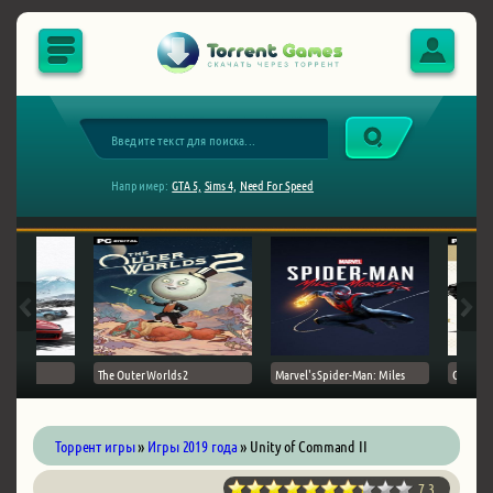
Например:
GTA 5,
Sims 4,
Need For Speed
The Outer Worlds 2
Marvel's Spider-Man: Miles
Ghost of
Торрент игры
»
Игры 2019 года
» Unity of Command II
7.3