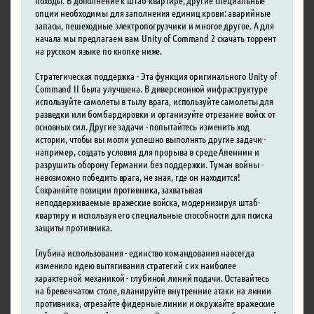
опции необходимы для заполнения единиц крови: аварийные
запасы, пешеходные электропогрузчики и многое другое. А для
начала мы предлагаем вам Unity of Command 2 скачать торрент
на русском языке по кнопке ниже.
Стратегическая поддержка - Эта функция оригинального Unity of
Command II была улучшена. В диверсионной инфраструктуре
используйте самолеты в тылу врага, используйте самолеты для
разведки или бомбардировки и организуйте отрезание войск от
основных сил. Другие задачи - попытайтесь изменить ход
истории, чтобы вы могли успешно выполнять другие задачи -
например, создать условия для прорыва в среде Апеннин и
разрушить оборону Германии без поддержки. Туман войны -
невозможно победить врага, не зная, где он находится!
Сохраняйте позиции противника, захватывая
неподдерживаемые вражеские войска, модернизируя штаб-
квартиру и используя его специальные способности для поиска
защиты противника.
Глубина использования - единство командования навсегда
изменило идею вытягивания стратегий с их наиболее
характерной механикой - глубиной линий подачи. Оставайтесь
на бревенчатом столе, планируйте внутренние атаки на линии
противника, отрезайте фидерные линии и окружайте вражеские