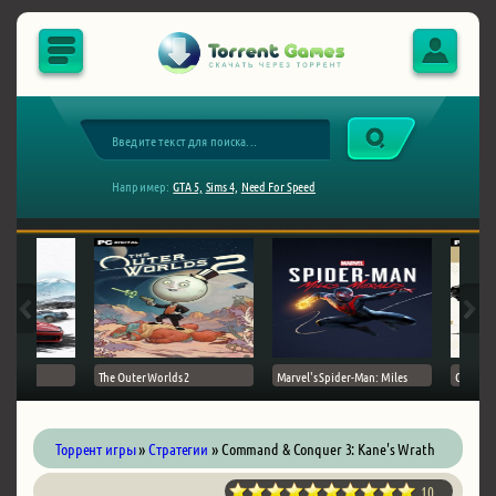
Например:
GTA 5,
Sims 4,
Need For Speed
The Outer Worlds 2
Marvel's Spider-Man: Miles
Ghost of
Торрент игры
»
Стратегии
» Command & Conquer 3: Kane's Wrath
10