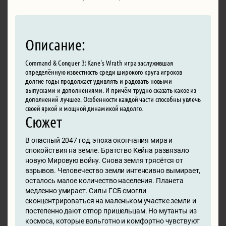
Описание:
Command & Conquer 3: Kane's Wrath игра заслужившая
определённую известность среди широкого круга игроков
долгие годы продолжает удивлять и радовать новыми
выпусками и дополнениями. И причём трудно сказать какое из
дополнений лучшее. Особенности каждой части способны увлечь
своей яркой и мощной динамикой надолго.
Сюжет
В опасный 2047 год, эпоха окончания мира и
спокойствия на земле. Братство Кейна развязало
новую Мировую войну. Снова земля трясётся от
взрывов. Человечество земли интенсивно вымирает,
осталось малое количество населения. Планета
медленно умирает. Силы ГСБ смогли
сконцентрироваться на маленьком участке земли и
постепенно дают отпор пришельцам. Но мутанты из
космоса, которые вольготно и комфортно чувствуют