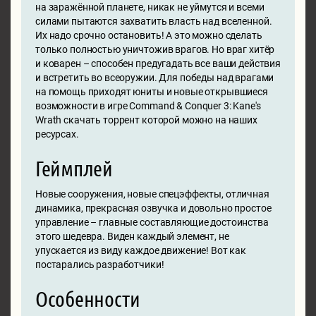
на заражённой планете, никак не уймутся и всеми
силами пытаются захватить власть над вселенной.
Их надо срочно остановить! А это можно сделать
только полностью уничтожив врагов. Но враг хитёр
и коварен – способен предугадать все ваши действия
и встретить во всеоружии. Для победы над врагами
на помощь приходят юниты и новые открывшиеся
возможности в игре Command & Conquer 3: Kane's
Wrath скачать торрент которой можно на наших
ресурсах.
Геймплей
Новые сооружения, новые спецэффекты, отличная
динамика, прекрасная озвучка и довольно простое
управление – главные составляющие достоинства
этого шедевра. Виден каждый элемент, не
упускается из виду каждое движение! Вот как
постарались разработчики!
Особенности