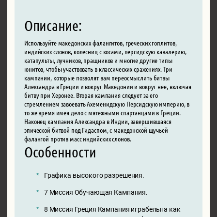
Описание:
Используйте македонских фалангитов, греческих гоплитов,
индийских слонов, колесниц с косами, персидскую кавалерию,
катапульты, лучников, пращников и многие другие типы
юнитов, чтобы участвовать в классических сражениях. Три
кампании, которые позволят вам переосмыслить битвы
Александра в Греции и вокруг Македонии и вокруг нее, включая
битву при Херонее. Вторая кампания следует за его
стремлением завоевать Ахеменидскую Персидскую империю, в
то же время имея дело с мятежными спартанцами в Греции.
Наконец кампания Александра в Индии, завершившаяся
эпической битвой под Гидаспом, с македонской щучьей
фалангой против масс индийских слонов.
Особенности
Графика высокого разрешения.
7 Миссия Обучающая Кампания.
8 Миссия Греция Кампания играбельна как