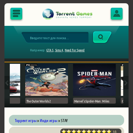
Например:
GTA 5,
Sims 4,
Need For Speed
The Outer Worlds 2
Marvel's Spider-Man: Miles
Ghost of
Торрент игры
»
Инди игры
» STAY
10