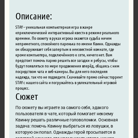
Описание:
STAY – уникальная компьютерная игра в жанре
«приключенческий интерактивный квест» в режиме реального
времени. По сюжету в руках игрока окажется судьба ничем
неприметного, спокойного паренька по имени Квинн. Однажды
он обнаруживает себя запертым в неизвестной комнате, где
кроме компьютера, подключённого к сети, ничего нет. Вам
предстоит помочь парню решить все загадки и ребусы, чтобы
будут появляться по мере продвижения вперёд, общаясь с ним
посредством чата и веб-камеры. Вы для него последняя
надежда, так что не подведите. Скачивайте прямо сейчас торрент
STAY с нашего сайта и погружайтесь в увлекательный игровой
процесс.
Сюжет
По сюжету вы играете за самого себя, эдакого
пользователя в чате, который помогает некоему
Квинну решать различные головоломки. Основная
задача: помочь Квинну выбраться из ловушки, в
которую он попал. Однажды герой просыпается в