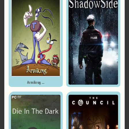
Armikrog ...
ShadowSide ...