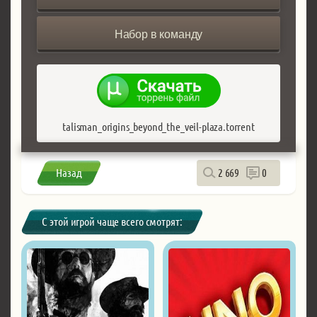
Набор в команду
talisman_origins_beyond_the_veil-plaza.torrent
Назад
2 669
0
С этой игрой чаще всего смотрят: