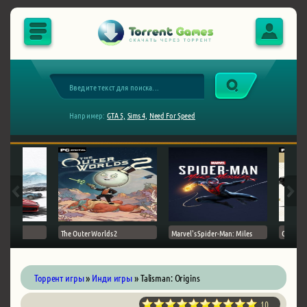
Например:
GTA 5,
Sims 4,
Need For Speed
The Outer Worlds 2
Marvel's Spider-Man: Miles
Ghost of
Торрент игры
»
Инди игры
» Talisman: Origins
10