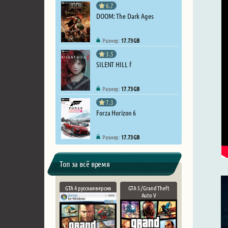
6.7
DOOM: The Dark Ages
Размер:
17.73 GB
3.5
SILENT HILL f
Размер:
17.73 GB
7.3
Forza Horizon 6
Размер:
17.73 GB
Топ за всё время
GTA 4 русская версия
GTA 5 / Grand Theft
Auto V