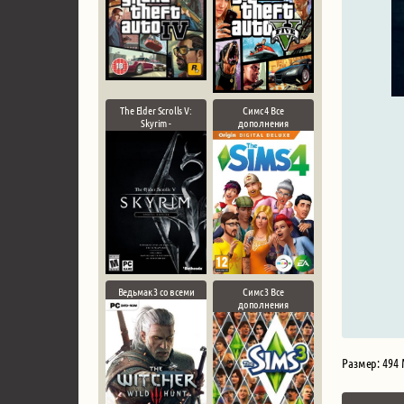
The Elder Scrolls V:
Симс 4 Все
Skyrim -
дополнения
Ведьмак 3 со всеми
Симс 3 Все
дополнения
Размер: 494