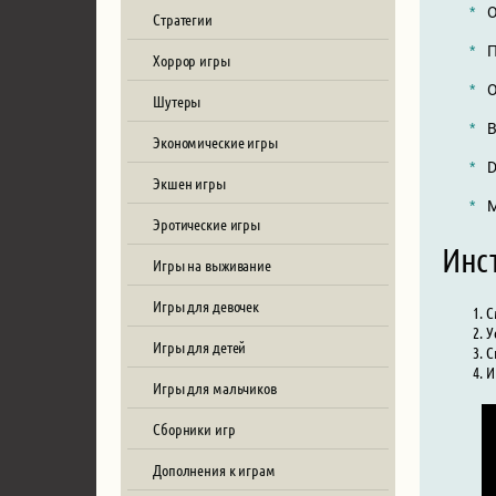
О
Стратегии
П
Хоррор игры
О
Шутеры
В
Экономические игры
D
Экшен игры
М
Эротические игры
Инст
Игры на выживание
Игры для девочек
С
У
Игры для детей
С
И
Игры для мальчиков
Сборники игр
Дополнения к играм