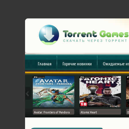
Главная
Горячие новинки
Ожидаемые и
esert
Avatar: Frontiers of Pandora
Atomic Heart
D