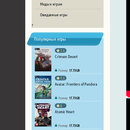
Моды к играм
Ожидаемые игры
?
Популярные игры
7.4
Crimson Desert
Размер:
17.73 GB
5.5
Avatar: Frontiers of Pandora
Размер:
17.73 GB
6
Atomic Heart
Размер:
17.73 GB