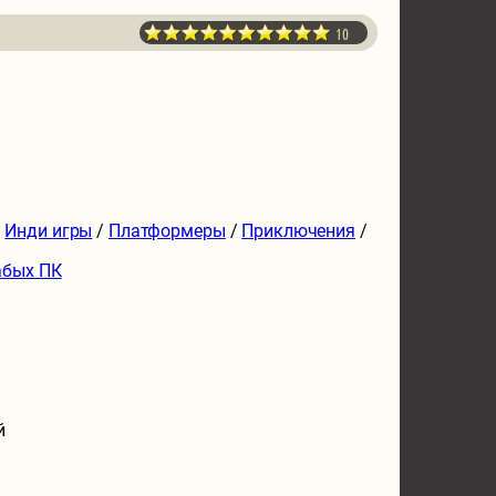
10
/
Инди игры
/
Платформеры
/
Приключения
/
абых ПК
й