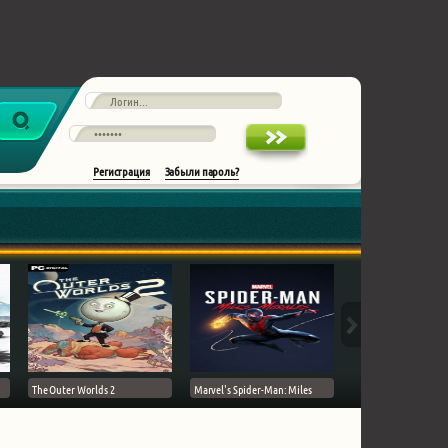
Регистрация
Забыли пароль?
The Outer Worlds 2
Marvel's Spider-Man: Miles
Ghost of Tsushima на 