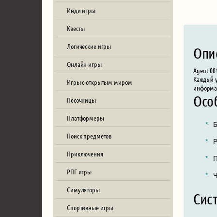
Инди игры
Квесты
Логические игры
Опи
Онлайн игры
Agent 00
Каждый у
Игры с открытым миром
информа
Осо
Песочницы
Платформеры
Б
Поиск предметов
Р
Приключения
П
РПГ игры
Ч
Симуляторы
Сис
Спортивные игры