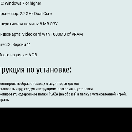
С: Windows 7 or higher
роцессор: 2.2GHz Dual Core
перативная память: 8 MB ОЗУ
идеокарта: Video card with 1000MB of VRAM
irectX: Версии 11
есто на диске: 6 GB
рукция по установке:
монтировать образ с помощью эмуляторов дисков.
становить игру, следуя инструкциям программы установки.
копировать содержимое папки PLAZA (на образе) в папку с установленной игрой.
грать.