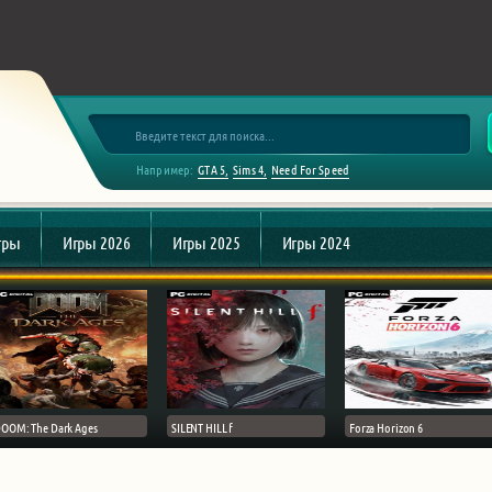
Например:
GTA 5
Sims 4
Need For Speed
гры
Игры 2026
Игры 2025
Игры 2024
OOM: The Dark Ages
SILENT HILL f
Forza Horizon 6