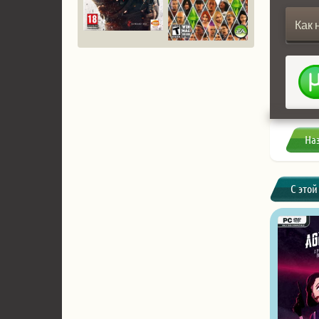
Как 
На
С этой