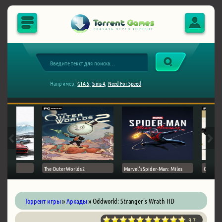
Например:
GTA 5,
Sims 4,
Need For Speed
The Outer Worlds 2
Marvel's Spider-Man: Miles
Ghost of
Торрент игры
»
Аркады
» Oddworld: Stranger's Wrath HD
9.7