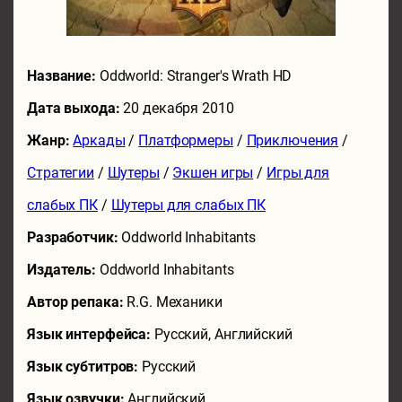
Название:
Oddworld: Stranger's Wrath HD
Дата выхода:
20 декабря 2010
Жанр:
Аркады
/
Платформеры
/
Приключения
/
Стратегии
/
Шутеры
/
Экшен игры
/
Игры для
слабых ПК
/
Шутеры для слабых ПК
Разработчик:
Oddworld Inhabitants
Издатель:
Oddworld Inhabitants
Автор репака:
R.G. Механики
Язык интерфейса:
Русский, Английский
Язык субтитров:
Русский
Язык озвучки:
Английский