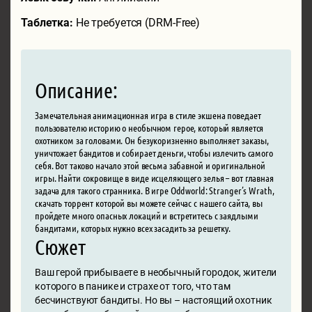
Таблетка:
Не требуется (DRM-Free)
Описание:
Замечательная анимационная игра в стиле экшена поведает
пользователю историю о необычном герое, который является
охотником за головами. Он безукоризненно выполняет заказы,
уничтожает бандитов и собирает деньги, чтобы излечить самого
себя. Вот таково начало этой весьма забавной и оригинальной
игры. Найти сокровище в виде исцеляющего зелья – вот главная
задача для такого странника. В игре Oddworld: Stranger’s Wrath,
скачать торрент которой вы можете сейчас с нашего сайта, вы
пройдете много опасных локаций и встретитесь с заядлыми
бандитами, которых нужно всех засадить за решетку.
Сюжет
Ваш герой прибываете в необычный городок, жители
которого в панике и страхе от того, что там
бесчинствуют бандиты. Но вы – настоящий охотник