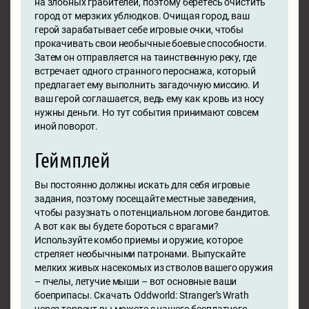
на злобных грабителей, поэтому беретесь очистить
город от мерзких ублюдков. Очищая город, ваш
герой зарабатывает себе игровые очки, чтобы
прокачивать свои необычные боевые способности.
Затем он отправляется на таинственную реку, где
встречает одного странного пероснажа, который
предлагает ему выполнить загадочную миссию. И
ваш герой соглашается, ведь ему как кровь из носу
нужны деньги. Но тут события принимают совсем
иной поворот.
Геймплей
Вы постоянно должны искать для себя игровые
задания, поэтому посещайте местные заведения,
чтобы разузнать о потенциальном логове бандитов.
А вот как вы будете бороться с врагами?
Используйте комбо приемы и оружие, которое
стреляет необычными патронами. Выпускайте
мелких живых насекомых из стволов вашего оружия
– пчелы, летучие мыши – вот основные ваши
боеприпасы. Скачать Oddworld: Stranger’s Wrath
через торрент вы можете с нашего бесплатного