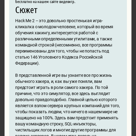
бесплатно на нашем сайте видеоигр.
Сюжет
Hack Me 2 – это довольно простенькая игра-
кликалка о молодом человеке, который во время
обучения хакингу, интересуется работой с
различными определенными утилитами, а также
командной строкой (несомненно, все программы
переименованы для того, чтобы не попасть под
статью 146 Уголовного Кодекса Российской
Федерации).
В представленной игре вы узнаете все про жизнь
обычного хакера, и, как вы уже поняли, вам
предстоит играть в роли самого хакера. По той
причине, что это симулятор, все здесь выглядит
довольно правдоподобно. Главной целью которого
является взлом сервера крупных компаний для того,
чтобы показать людям, что ничего в нашем мире не
защищено на 100%. Здесь вам предстоит применять
вашу командную строку, SQL-инъекторы,
чистильщик логов и многие другие программы для