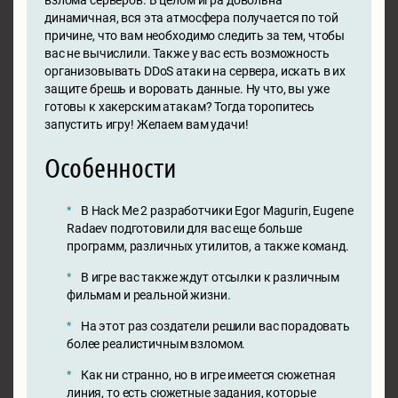
взлома серверов. В целом игра довольна
динамичная, вся эта атмосфера получается по той
причине, что вам необходимо следить за тем, чтобы
вас не вычислили. Также у вас есть возможность
организовывать DDoS атаки на сервера, искать в их
защите брешь и воровать данные. Ну что, вы уже
готовы к хакерским атакам? Тогда торопитесь
запустить игру! Желаем вам удачи!
Особенности
В Hack Me 2 разработчики Egor Magurin, Eugene
Radaev подготовили для вас еще больше
программ, различных утилитов, а также команд.
В игре вас также ждут отсылки к различным
фильмам и реальной жизни.
На этот раз создатели решили вас порадовать
более реалистичным взломом.
Как ни странно, но в игре имеется сюжетная
линия, то есть сюжетные задания, которые