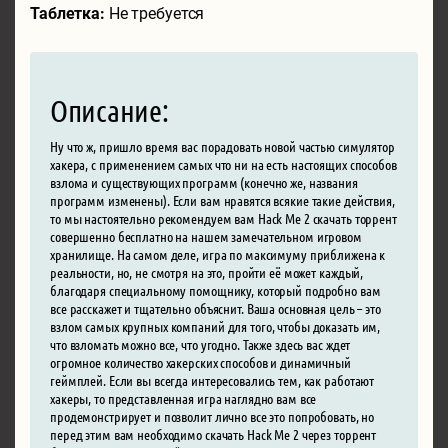
Таблетка:
Не требуется
Описание:
Ну что ж, пришло время вас порадовать новой частью симулятор
хакера, с применением самых что ни на есть настоящих способов
взлома и существующих программ (конечно же, названия
программ изменены). Если вам нравятся всякие такие действия,
то мы настоятельно рекомендуем вам Hack Me 2 скачать торрент
совершенно бесплатно на нашем замечательном игровом
хранилище. На самом деле, игра по максимуму приближена к
реальности, но, не смотря на это, пройти её может каждый,
благодаря специальному помощнику, который подробно вам
все расскажет и тщательно объяснит. Ваша основная цель – это
взлом самых крупных компаний для того, чтобы доказать им,
что взломать можно все, что угодно. Также здесь вас ждет
огромное количество хакерских способов и динамичный
геймплей. Если вы всегда интересовались тем, как работают
хакеры, то представленная игра наглядно вам все
продемонстрирует и позволит лично все это попробовать, но
перед этим вам необходимо скачать Hack Me 2 через торрент