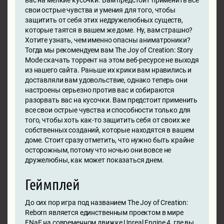
вас на мелкие кусочки. Вам предстоит применить все
свои острые чувства и умения для того, чтобы
защитить от себя этих недружелюбных существ,
которые таятся в вашем же доме. Ну, вам страшно?
Хотите узнать, чем именно опасны аниматроники?
Тогда мы рекомендуем вам The Joy of Creation: Story
Mode скачать торрент на этом веб-ресурсе не выходя
из нашего сайта. Раньше их крики вам нравились и
доставляли вам удовольствие, однако теперь они
настроены серьезно против вас и собираются
разорвать вас на кусочки. Вам предстоит применить
все свои острые чувства и способности только для
того, чтобы хоть как-то защитить себя от своих же
собственных созданий, которые находятся в вашем
доме. Стоит сразу отметить, что нужно быть крайне
осторожным, потому что ночью они вовсе не
дружелюбны, как может показаться днем.
Геймплей
До сих пор игра под названием The Joy of Creation:
Reborn является единственным проектом в мире
FNaF на современном движке Unreal Engine 4, где вы