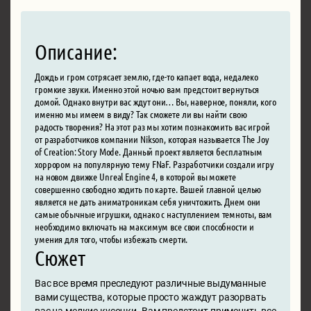
Описание:
Дождь и гром сотрясает землю, где-то капает вода, недалеко
громкие звуки. Именно этой ночью вам предстоит вернуться
домой. Однако внутри вас ждут они… Вы, наверное, поняли, кого
именно мы имеем в виду? Так сможете ли вы найти свою
радость творения? На этот раз мы хотим познакомить вас игрой
от разработчиков компании Nikson, которая называется The Joy
of Creation: Story Mode. Данный проект является бесплатным
хоррором на популярную тему FNaF. Разработчики создали игру
на новом движке Unreal Engine 4, в которой вы можете
совершенно свободно ходить по карте. Вашей главной целью
является не дать аниматроникам себя уничтожить. Днем они
самые обычные игрушки, однако с наступлением темноты, вам
необходимо включать на максимум все свои способности и
умения для того, чтобы избежать смерти.
Сюжет
Вас все время преследуют различные выдуманные
вами существа, которые просто жаждут разорвать