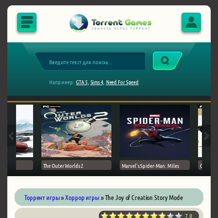
Например:
GTA 5,
Sims 4,
Need For Speed
The Outer Worlds 2
Marvel's Spider-Man: Miles
Ghost of
Торрент игры
»
Хоррор игры
» The Joy of Creation Story Mode
7.8