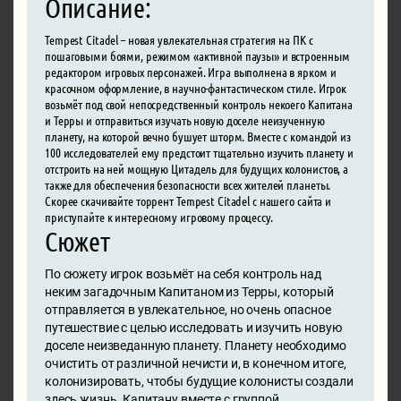
Описание:
Tempest Citadel – новая увлекательная стратегия на ПК с
пошаговыми боями, режимом «активной паузы» и встроенным
редактором игровых персонажей. Игра выполнена в ярком и
красочном оформление, в научно-фантастическом стиле. Игрок
возьмёт под свой непосредственный контроль некоего Капитана
и Терры и отправиться изучать новую доселе неизученную
планету, на которой вечно бушует шторм. Вместе с командой из
100 исследователей ему предстоит тщательно изучить планету и
отстроить на ней мощную Цитадель для будущих колонистов, а
также для обеспечения безопасности всех жителей планеты.
Скорее скачивайте торрент Tempest Citadel с нашего сайта и
приступайте к интересному игровому процессу.
Сюжет
По сюжету игрок возьмёт на себя контроль над
неким загадочным Капитаном из Терры, который
отправляется в увлекательное, но очень опасное
путешествие с целью исследовать и изучить новую
доселе неизведанную планету. Планету необходимо
очистить от различной нечисти и, в конечном итоге,
колонизировать, чтобы будущие колонисты создали
здесь жизнь. Капитану вместе с группой