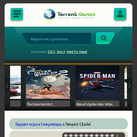
Например:
GTA 5,
Sims 4,
Need For Speed
The Outer Worlds 2
Marvel's Spider-Man: Miles
Ghost of
Торрент игры
»
Симуляторы
» Tempest Citadel
0