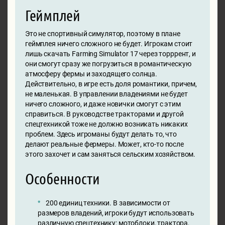
Геймплей
Это не спортивный симулятор, поэтому в плане
геймплея ничего сложного не будет. Игрокам стоит
лишь скачать Farming Simulator 17 через торррент, и
они смогут сразу же погрузиться в романтическую
атмосферу фермы и заходящего солнца.
Действительно, в игре есть доля романтики, причем,
не маленькая. В управлении владениями не будет
ничего сложного, и даже новички смогут с этим
справиться. В руководстве тракторами и другой
спецтехникой тоже не должно возникать никаких
проблем. Здесь игроманы будут делать то, что
делают реальные фермеры. Может, кто-то после
этого захочет и сам заняться сельским хозяйством.
Особенности
200 единиц техники. В зависимости от
размеров владений, игроки будут использовать
различную спецтехнику: мотоблоки, трактора,