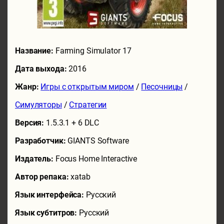
Название:
Farming Simulator 17
Дата выхода:
2016
Жанр:
Игры с открытым миром
/
Песочницы
/
Симуляторы
/
Стратегии
Версия:
1.5.3.1 + 6 DLC
Разработчик:
GIANTS Software
Издатель:
Focus Home Interactive
Автор репака:
xatab
Язык интерфейса:
Русский
Язык субтитров:
Русский