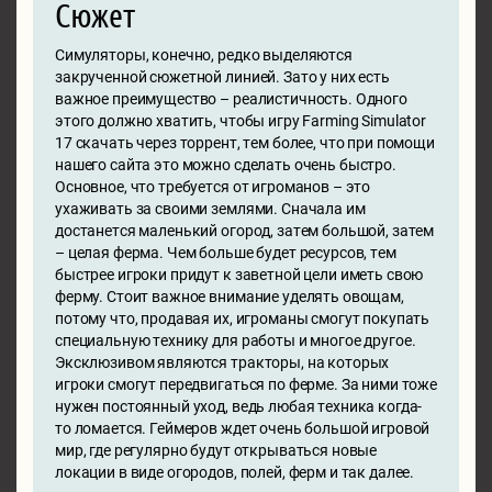
Сюжет
Симуляторы, конечно, редко выделяются
закрученной сюжетной линией. Зато у них есть
важное преимущество – реалистичность. Одного
этого должно хватить, чтобы игру Farming Simulator
17 скачать через торрент, тем более, что при помощи
нашего сайта это можно сделать очень быстро.
Основное, что требуется от игроманов – это
ухаживать за своими землями. Сначала им
достанется маленький огород, затем большой, затем
– целая ферма. Чем больше будет ресурсов, тем
быстрее игроки придут к заветной цели иметь свою
ферму. Стоит важное внимание уделять овощам,
потому что, продавая их, игроманы смогут покупать
специальную технику для работы и многое другое.
Эксклюзивом являются тракторы, на которых
игроки смогут передвигаться по ферме. За ними тоже
нужен постоянный уход, ведь любая техника когда-
то ломается. Геймеров ждет очень большой игровой
мир, где регулярно будут открываться новые
локации в виде огородов, полей, ферм и так далее.