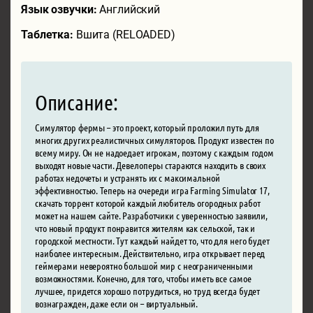
Язык озвучки:
Английский
Таблетка:
Вшита (RELOADED)
Описание:
Симулятор фермы – это проект, который проложил путь для
многих других реалистичных симуляторов. Продукт известен по
всему миру. Он не надоедает игрокам, поэтому с каждым годом
выходят новые части. Девелоперы стараются находить в своих
работах недочеты и устранять их с максимальной
эффективностью. Теперь на очереди игра Farming Simulator 17,
скачать торрент которой каждый любитель огородных работ
может на нашем сайте. Разработчики с уверенностью заявили,
что новый продукт понравится жителям как сельской, так и
городской местности. Тут каждый найдет то, что для него будет
наиболее интересным. Действительно, игра открывает перед
геймерами невероятно большой мир с неограниченными
возможностями. Конечно, для того, чтобы иметь все самое
лучшее, придется хорошо потрудиться, но труд всегда будет
вознагражден, даже если он – виртуальный.