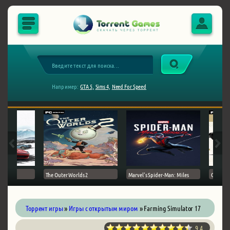
Например:
GTA 5,
Sims 4,
Need For Speed
The Outer Worlds 2
Marvel's Spider-Man: Miles
Ghost of
Торрент игры
»
Игры с открытым миром
» Farming Simulator 17
9.4