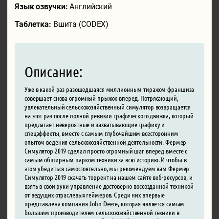
Язык озвучки:
Английский
Таблетка:
Вшита (CODEX)
Описание:
Уже в какой раз разошедшаяся миллионным тиражом франшиза
совершает снова огромный прыжок вперед. Потрясающий,
увлекательный сельскохозяйственный симулятор возвращается
на этот раз после полной ревизии графического движка, который
предлагает невероятные и захватывающие графику и
спецэффекты, вместе с самым глубочайшим всесторонним
опытом ведения сельскохозяйственной деятельности. Фермер
Симулятор 2019 сделал просто огромный шаг вперед вместе с
самым обширным парком техники за всю историю. И чтобы в
этом убедиться самостоятельно, мы рекомендуем вам Фермер
Симулятор 2019 скачать торрент на нашем сайте веб-ресурсов, и
взять в свои руки управление достоверно воссозданной техникой
от ведущих отраслевых геймеров. Среди них впервые
представлена компания John Deere, которая является самым
большим производителем сельскохозяйственной техники в