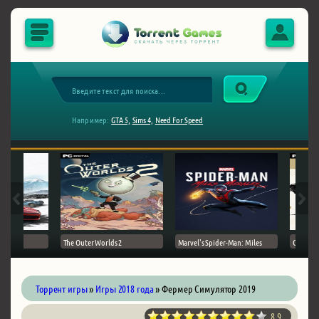
Например:
GTA 5,
Sims 4,
Need For Speed
The Outer Worlds 2
Marvel's Spider-Man: Miles
Ghost of
Торрент игры
»
Игры 2018 года
» Фермер Симулятор 2019
8.9