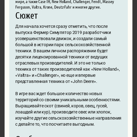
мире, а также Case IH, New Holland, Challenger, Fendt, Massey
Ferguson, Valtra, Krone, Deutz-Fahr и многие другие.
Сюжет
Для начала хочется сразу отметить, что после
выпуска Фермер Симулятор 2019 разработчики
усовершенствовали движок, и создали самый
большой в истории парк сельскохозяйственной
техники. В вашем личном распоряжении будет
десятки лицензированной техники от ведущих
отраслевых производителей. И это не только
техника от таких производителей как «New Holland»,
«Valtra» и «Challenger», но еще и впервые
представленная техника от «John Deere».
В игре вас ждет большое количество новых
территорий со своими уникальными особенностями.
Выращивайте скот (свиней, коров, овец, гусей,
лоашдей или кур), производите овес или хлопок,
изучайте другие сельскохозяйственные направления
с делайте то, что посчитаете выгодным.