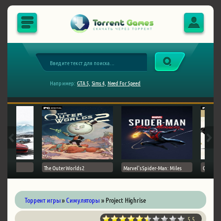
Например:
GTA 5,
Sims 4,
Need For Speed
The Outer Worlds 2
Marvel's Spider-Man: Miles
Ghost of
Торрент игры
»
Симуляторы
» Project Highrise
5.5