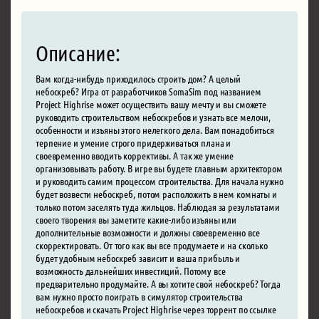
Описание:
Вам когда-нибудь приходилось строить дом? А целый
небоскреб? Игра от разработчиков SomaSim под названием
Project Highrise может осуществить вашу мечту и вы сможете
руководить строительством небоскребов и узнать все мелочи,
особенности и изъяны этого нелегкого дела. Вам понадобиться
терпение и умение строго придерживаться плана и
своевременно вводить коррективы. А так же умение
организовывать работу. В игре вы будете главным архитектором
и руководить самим процессом строительства. Для начала нужно
будет возвести небоскреб, потом расположить в нем комнаты и
только потом заселять туда жильцов. Наблюдая за результатами
своего творения вы заметите какие-либо изъяны или
дополнительные возможности и должны своевременно все
скорректировать. От того как вы все продумаете и на сколько
будет удобным небоскреб зависит и ваша прибыль и
возможность дальнейших инвестиций. Потому все
предварительно продумайте. А вы хотите свой небоскреб? Тогда
вам нужно просто поиграть в симулятор строительства
небоскребов и скачать Project Highrise через торрент по ссылке