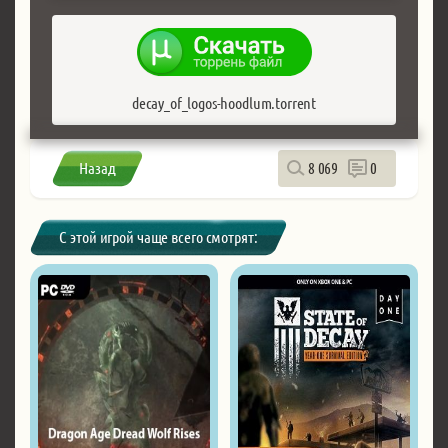
decay_of_logos-hoodlum.torrent
Назад
8 069
0
С этой игрой чаще всего смотрят: