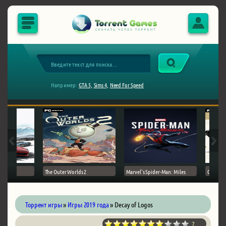
Например:
GTA 5,
Sims 4,
Need For Speed
The Outer Worlds 2
Marvel's Spider-Man: Miles
Ghost of
Торрент игры
»
Игры 2019 года
» Decay of Logos
7