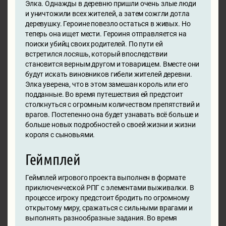
Элка. Однажды в деревню пришли очень злые люди
и уничтожили всех жителей, а затем сожгли дотла
деревушку. Героине повезло остаться в живых. Но
теперь она ищет мести. Героиня отправляется на
поиски убийц своих родителей. По пути ей
встретился лосяшь, который впоследствии
становится верным другом и товарищем. Вместе они
будут искать виновников гибели жителей деревни.
Элка уверена, что в этом замешан король или его
подданные. Во время путешествия ей предстоит
столкнуться с огромным количеством препятствий и
врагов. Постепенно она будет узнавать всё больше и
больше новых подробностей о своей жизни и жизни
короля с сыновьями.
Геймплей
Геймплей игрового проекта выполнен в формате
приключенческой РПГ с элементами выживалки. В
процессе игроку предстоит бродить по огромному
открытому миру, сражаться с сильными врагами и
выполнять разнообразные задания. Во время