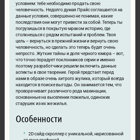
условием: тебе необходимо продать свою
человечность. Недолго думая Прайс соглашается на
данные условия, совершенно не понимая, какие
последствия они могут привести за собой. Теперь ты
погрузишься в покрытую мраком историю, где
столкнешься с рядом испытаний и проблем. Твоя
цель – вернуться в прежней жизни и вернуть свою
человечность, но сделать это теперь будет очень
непросто. Жуткие тайны и доля черного юмора – вот,
что точно порадует поклонников серии и именно
поэтому разработчики решили включить данные
аспекты в свое творение. Герой предстает перед
нами в образе очень хитрого жулика, который всегда
находится в поиске выгоды. Он занимается тем, что
проворачивает различного рода махинации,
основанные на выселении пожилых, одиноких
старушек из их же жилья.
Особенности
2D сайд-скроллер с уникальной, нарисованной
от руки графикой