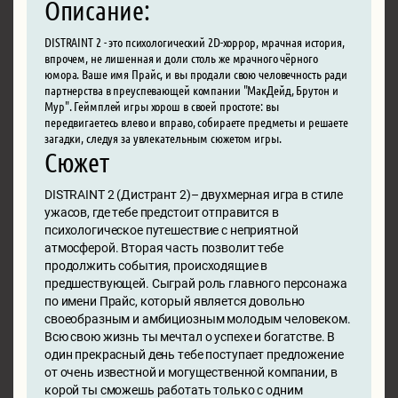
Описание:
DISTRAINT 2 - это психологический 2D-хоррор, мрачная история,
впрочем, не лишенная и доли столь же мрачного чёрного
юмора. Ваше имя Прайс, и вы продали свою человечность ради
партнерства в преуспевающей компании "МакДейд, Брутон и
Мур". Геймплей игры хорош в своей простоте: вы
передвигаетесь влево и вправо, собираете предметы и решаете
загадки, следуя за увлекательным сюжетом игры.
Сюжет
DISTRAINT 2 (Дистрант 2)– двухмерная игра в стиле
ужасов, где тебе предстоит отправится в
психологическое путешествие с неприятной
атмосферой. Вторая часть позволит тебе
продолжить события, происходящие в
предшествующей. Сыграй роль главного персонажа
по имени Прайс, который является довольно
своеобразным и амбициозным молодым человеком.
Всю свою жизнь ты мечтал о успехе и богатстве. В
один прекрасный день тебе поступает предложение
от очень известной и могущественной компании, в
корой ты сможешь работать только с одним