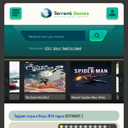
Например:
GTA 5,
Sims 4,
Need For Speed
The Outer Worlds 2
Marvel's Spider-Man: Miles
Ghost of
Торрент игры
»
Игры 2018 года
» DISTRAINT 2
1