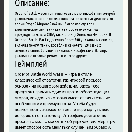
Описание:
Order of Battle – военная пошаговая стратегия, события которой
разворачиваются в Тихоокеанском театре военных действий во
время Второй Мировой войны. В игре вас ждет три
динамические кампании как на стороне Альянса под
предводительством США, так и от лица Японской Империи. В
Order of Battle: Pacific доступно более 500 уникальных юнитов,
включая пехоту, танки, корабли и самолеты, 20 разных
специализаций, богатый анимацией и эффектами 3D мир,
различные игровые режимы и многое другое.
Геймплей
Order of Battle World War II — игра в стиле
классической стратегии, где игровой процесс
основан на пошаговом действии. Здесь тебе
предстоит принять одну из противоборствующих
сторон, каждая из которых имеет отличительные
особенности и преимущества. У тебя будет
возможность с самостоятельно перевернуть всю
историю с ног на голову. Интерфейс достаточно
прост, что модно сказать и об управлении. Мир игры
имеет способность меняться случайным образом,