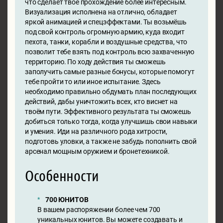
что сделает твое прохождение более интересным.
Визуализация исполнена на отлично, обладает
яркой анимацией и спецэффектами. Ты возьмёшь
под свой контроль огромную армию, куда входит
пехота, танки, корабли и воздушные средства, что
позволит тебе взять под контроль всю захваченную
территорию. По ходу действия ты сможешь
заполучить самые разные бонусы, которые помогут
тебе пройти то или иное испытание. Здесь
необходимо правильно обдумать план последующих
действий, дабы уничтожить всех, кто виснет на
твоём пути. Эффективного результата ты сможешь
добиться только тогда, когда улучшишь свои навыки
и умения. Иди на различного рода хитрости,
подготовь уловки, а также не забудь пополнить свой
арсенал мощным оружием и бронетехникой.
Особенности
700 ЮНИТОВ
В вашем распоряжении более чем 700
уникальных юнитов. Вы можете создавать и