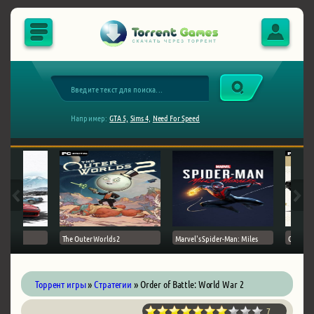
Например:
GTA 5,
Sims 4,
Need For Speed
The Outer Worlds 2
Marvel's Spider-Man: Miles
Ghost of
Торрент игры
»
Стратегии
» Order of Battle: World War 2
7