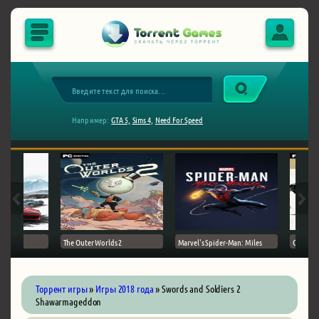
Например:
GTA 5,
Sims 4,
Need For Speed
The Outer Worlds 2
Marvel's Spider-Man: Miles
Ghost of
Торрент игры
»
Игры 2018 года
» Swords and Soldiers 2
Shawarmageddon