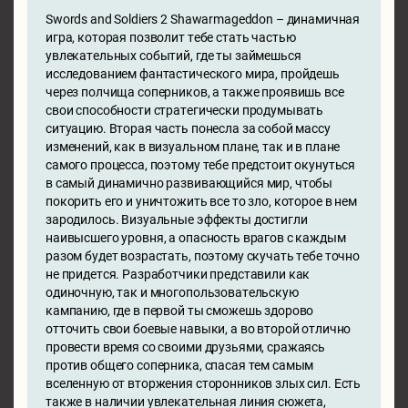
Swords and Soldiers 2 Shawarmageddon – динамичная
игра, которая позволит тебе стать частью
увлекательных событий, где ты займешься
исследованием фантастического мира, пройдешь
через полчища соперников, а также проявишь все
свои способности стратегически продумывать
ситуацию. Вторая часть понесла за собой массу
изменений, как в визуальном плане, так и в плане
самого процесса, поэтому тебе предстоит окунуться
в самый динамично развивающийся мир, чтобы
покорить его и уничтожить все то зло, которое в нем
зародилось. Визуальные эффекты достигли
наивысшего уровня, а опасность врагов с каждым
разом будет возрастать, поэтому скучать тебе точно
не придется. Разработчики представили как
одиночную, так и многопользовательскую
кампанию, где в первой ты сможешь здорово
отточить свои боевые навыки, а во второй отлично
провести время со своими друзьями, сражаясь
против общего соперника, спасая тем самым
вселенную от вторжения сторонников злых сил. Есть
также в наличии увлекательная линия сюжета,