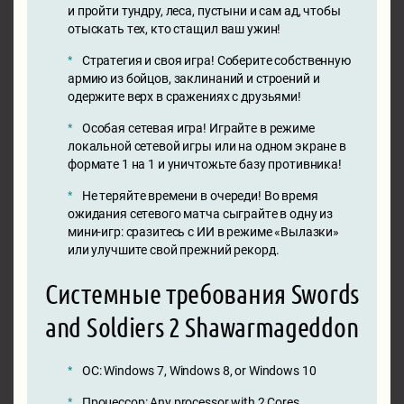
и пройти тундру, леса, пустыни и сам ад, чтобы
отыскать тех, кто стащил ваш ужин!
Стратегия и своя игра! Соберите собственную
армию из бойцов, заклинаний и строений и
одержите верх в сражениях с друзьями!
Особая сетевая игра! Играйте в режиме
локальной сетевой игры или на одном экране в
формате 1 на 1 и уничтожьте базу противника!
Не теряйте времени в очереди! Во время
ожидания сетевого матча сыграйте в одну из
мини-игр: сразитесь с ИИ в режиме «Вылазки»
или улучшите свой прежний рекорд.
Системные требования Swords
and Soldiers 2 Shawarmageddon
ОС: Windows 7, Windows 8, or Windows 10
Процессор: Any processor with 2 Cores