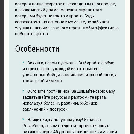
которая полна секретов и неожиданных поворотов,
а также миссий для исполнения, справится с
которыми будет не так то и просто. Будь
сосредоточен на основном моменте, не забывая
улучшать навыки главного героя, чтобы эффективно
побороть врагов.
Особенности
Викинги, персы и демоны! Выбирайте любую
из трех сторон, у каждой из которых есть
уникальные бойцы, заклинания и способности, а
также слабые места.
Обгоните противника! Защищайте свою базу,
захватывайте ресурсы и разгромите врага,
используя более 45 различных бойцов,
заклинаний и построек!
Найдите идеальную шаурму! Играя за
Рыжеборода, вам предстоит провести своих
викингов через 45 уровней одиночной кампании