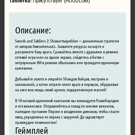
Таблетка:
Присутствует (HOODLUM)
Описание:
Swords and Soldiers 2: Shawarmageddon — динамичная стратегия
от авторов Awesomenauts. Захватите ресурсы на карте и
разгромите базу врага. Сражайтесь вместе с друзьями в режиме
сетевой игры или на одном экране, сойдитесь в битве с
хитроумным ИИ в режиме «Вылазки» или проходите одиночную
кампанию.
Добывайте золото и откройте 50 видов бойцов, построек и
заклинаний, а затем сотрите оплот врага в порошок, обрушивая
на него всю мощь своей армии, подкрепленную магией!
В 10-часовой одиночной кампании вы командуете Рыжебородом
и его викингами. Отправляйтесь в поход по землям викингов,
палящим пустыням Персии и владениям демонов, чтобы спасти
овец, украденных из ларька с шаурмой. Да здравствует
правосудие по-викингски!
Геймплей