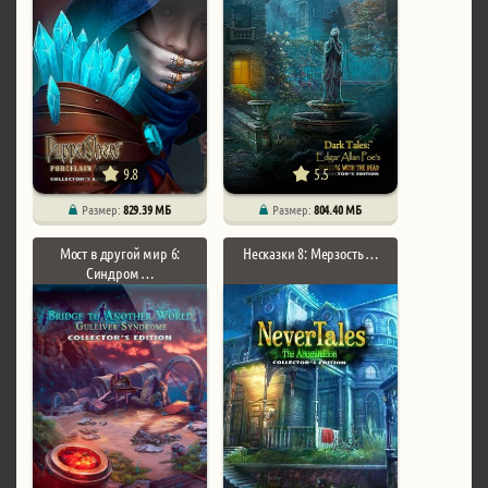
9.8
5.5
Размер:
829.39 МБ
Размер:
804.40 МБ
Мост в другой мир 6:
Несказки 8: Мерзость …
Синдром …