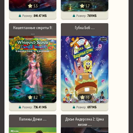
5.5
5.7
Размер:
844.47 МБ
Размер:
769 МБ
Нашептанные секреты 9:
Губка Боб …
…
8.2
10
Размер:
736.41 МБ
Размер:
697 МБ
Папины Дочки …
Досье Андерсена 2: Цена
жизни …