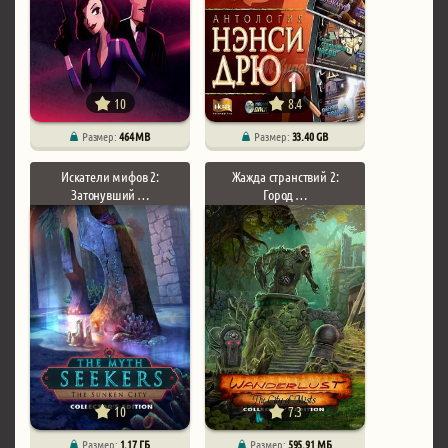
10
8.4
Размер:
464 MB
Размер:
33.40 GB
Искатели мифов 2:
Жажда странствий 2:
Затонувший …
Город …
10
7.3
Размер:
1.17 ГБ
Размер:
595.91 МБ