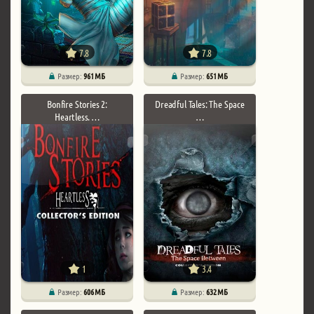
7.8
7.8
Размер:
961 МБ
Размер:
651 МБ
Bonfire Stories 2:
Dreadful Tales: The Space
Heartless. …
…
1
3.4
Размер:
606 МБ
Размер:
632 МБ