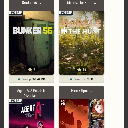
Bunker 56 …
Morels: The Hunt …
3
10
Размер:
920.49 MB
Размер:
7.78 GB
Agent A: A Puzzle in
Нэнси Дрю …
Disguise …