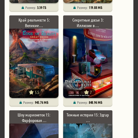
Размер:
3.39 ГБ
Размер:
119.88 МБ
Край реальности 5:
Секретные досье 3:
Великие …
Иллюзии в …
5.5
7
Размер:
945.76 МБ
Размер:
848.96 МБ
Шоу марионеток 15:
Темные истории 15: Эдгар
Фарфоровая …
…