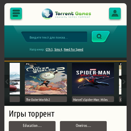
Например:
GTA 5,
Sims 4,
Need For Speed
The Outer Worlds 2
Marvel's Spider-Man: Miles
Ghost of
Игры торрент
Education …
Oneiros …