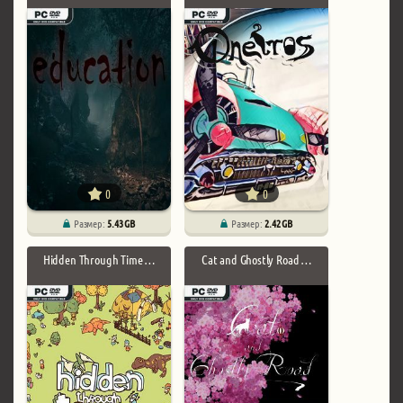
0
0
Размер:
5.43 GB
Размер:
2.42 GB
Hidden Through Time …
Cat and Ghostly Road …