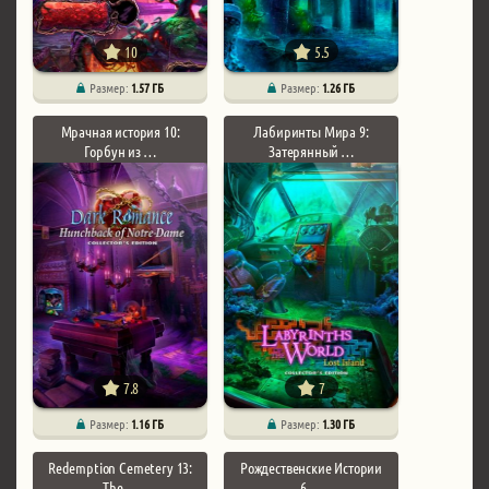
10
5.5
Размер:
1.57 ГБ
Размер:
1.26 ГБ
Мрачная история 10:
Лабиринты Мира 9:
Горбун из …
Затерянный …
7.8
7
Размер:
1.16 ГБ
Размер:
1.30 ГБ
Redemption Cemetery 13:
Рождественские Истории
The …
6 …