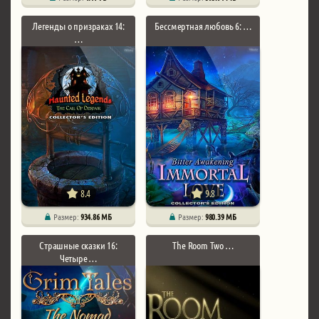
Легенды о призраках 14:
Бессмертная любовь 6: …
…
8.4
9.8
Размер:
934.86 МБ
Размер:
980.39 МБ
Страшные сказки 16:
The Room Two …
Четыре …