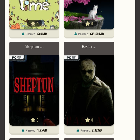
0
0
Размер:
649 MB
Размер:
643.60 MB
Sheptun …
Hasfax …
0
0
Размер:
1.95 GB
Размер:
2.32 GB