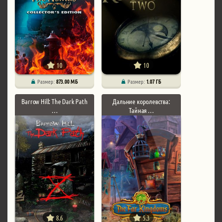
10
10
Размер:
873.00 МБ
Размер:
1.07 ГБ
Barrow Hill: The Dark Path
Дальние королевства:
…
Тайная …
8.6
5.3