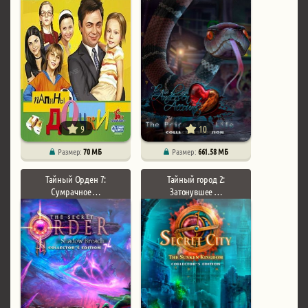
9
10
Размер:
70 МБ
Размер:
661.58 МБ
Тайный Орден 7:
Тайный город 2:
Сумрачное …
Затонувшее …