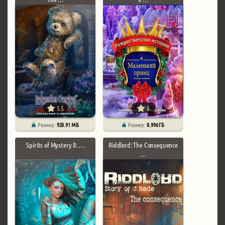
5.5
6
Размер:
920.91 МБ
Размер:
0.996 ГБ
Spirits of Mystery 8: …
Riddlord: The Consequence
…