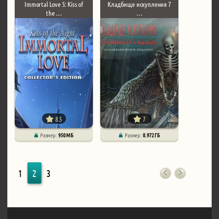
Immortal Love 5: Kiss of
Кладбище искупления 7
the …
…
8.5
7
Размер:
950 МБ
Размер:
0.972 ГБ
1
2
3