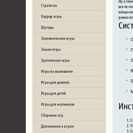
Ну а гей
Стратегии
все ее п
конце ко
Хоррор игры
равно за
Сис
Шутеры
Экономические игры
О
Экшен игры
П
Эротические игры
О
Игры на выживание
В
D
Игры для девочек
М
Игры для детей
Инст
Игры для мальчиков
Сборники игр
С
У
Дополнения к играм
С