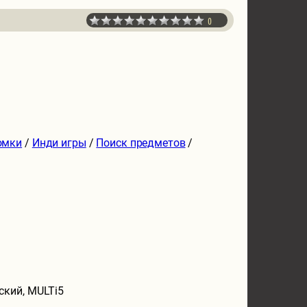
0
омки
/
Инди игры
/
Поиск предметов
/
ский, MULTi5