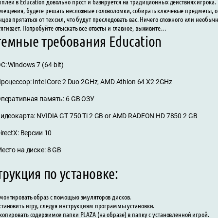
мплей в Education довольно прост и базируется на традиционных действиях игрока. 
омещения, будете решать несложные головоломки, собирать ключевые предметы, отг
нцов прятаться от тех сил, что будут преследовать вас. Ничего сложного или необычн
тягивает. Попробуйте отыскать все ответы и главное, выживите…
темные требования Education
С: Windows 7 (64-bit)
роцессор: Intel Core 2 Duo 2GHz, AMD Athlon 64 X2 2GHz
перативная память: 6 GB ОЗУ
идеокарта: NVIDIA GT 750 Ti 2 GB or AMD RADEON HD 7850 2 GB
irectX: Версии 10
есто на диске: 8 GB
рукция по установке:
монтировать образ с помощью эмуляторов дисков.
становить игру, следуя инструкциям программы установки.
копировать содержимое папки PLAZA (на образе) в папку с установленной игрой.