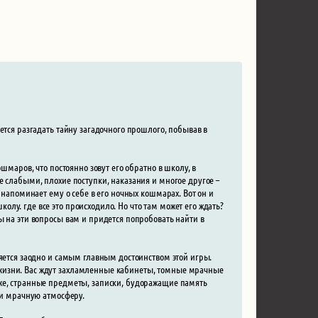
ется разгадать тайну загадочного прошлого, побывав в
шмаров, что постоянно зовут его обратно в школу, в
е слабыми, плохие поступки, наказания и многое другое –
 напоминает ему о себе в его ночных кошмарах. Вот он и
лу. где все это происходило. Но что там может его ждать?
ы на эти вопросы вам и придется попробовать найти в
ляется заодно и самым главным достоинством этой игры.
жизни. Вас ждут захламленные кабинеты, томные мрачные
же, странные предметы, записки, будоражащие память
 и мрачную атмосферу.