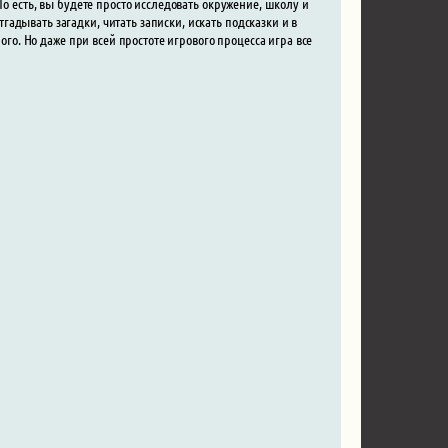
То есть, вы будете просто исследовать окружение, школу и
адывать загадки, читать записки, искать подсказки и в
ого. Но даже при всей простоте игрового процесса игра все