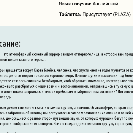
Язык озвучки:
Английский
Таблетка:
Присутствует (PLAZA)
сание:
n – это атмосферный сюжетный хоррор с видом от первого лица, в котором вам прид
ной школе главного героя…
ры вращается вокруг Барта Блейка, человека, что спустя многие годы мучается от ко
он все детство творил не совсем хорошие вещи. Вечные шутки и насмешки над боле
в детстве казалось слишком безобидным, чтоб обращать внимание, но теперь все это
конец-то разобраться с кошмарами и воспоминаниями, отправившись в ту самую шко
 в итоге школа закрылась и теперь пребывает в заброшенном состоянии? Вот ответ
очередь…
вым делом стоило бы сказать о самом крутом, а именно, об атмосфере, которая яв
сь в заброшенной школы, вы погрузитесь в самое мрачное приключение в вашей 
я, доносящиеся с разных сторон пугающие звуки, от которых мурашки бегут по ко
 героя и воображение играющего. Все это создает действительно крутую, страшную,