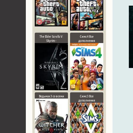
The Elder Scrolls V:
Симс 4 Все
Skyrim -
дополнения
Ведьмак 3 со всеми
Симс 3 Все
дополнения