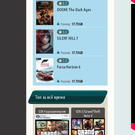
6.7
DOOM: The Dark Ages
Размер:
17.73 GB
3.5
SILENT HILL f
Размер:
17.73 GB
7.3
Forza Horizon 6
Размер:
17.73 GB
Топ за всё время
GTA 4 русская версия
GTA 5 / Grand Theft
Auto V