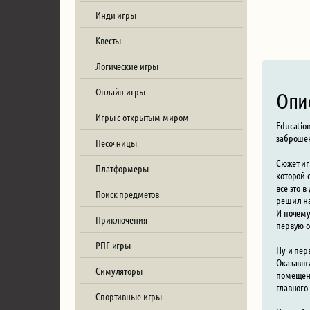
Инди игры
Квесты
Логические игры
Онлайн игры
Опи
Игры с открытым миром
Educatio
заброшен
Песочницы
Сюжет иг
Платформеры
которой 
все это 
Поиск предметов
решил на
И почему
Приключения
первую 
РПГ игры
Ну и пер
Оказавши
Симуляторы
помещени
главного
Спортивные игры