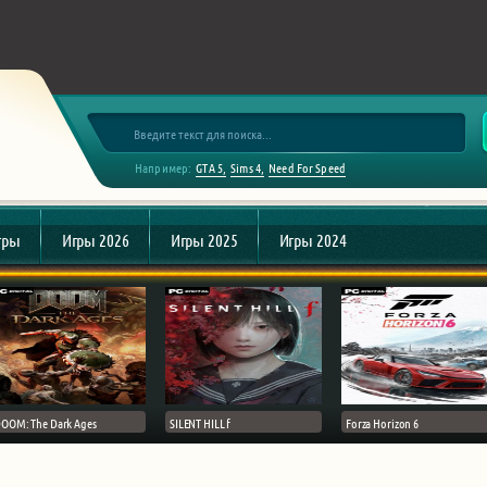
Например:
GTA 5
Sims 4
Need For Speed
гры
Игры 2026
Игры 2025
Игры 2024
OOM: The Dark Ages
SILENT HILL f
Forza Horizon 6