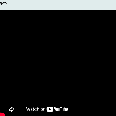
грать.