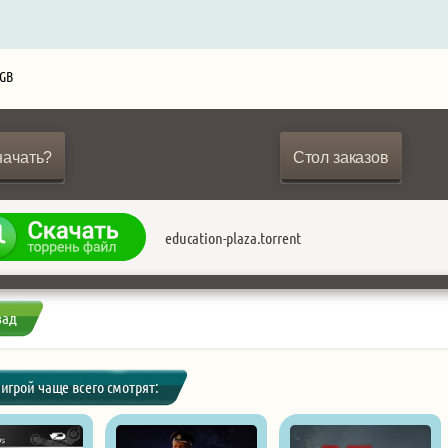
 GB
начать?
Стол заказов
education-plaza.torrent
зад
 игрой чаще всего смотрят: