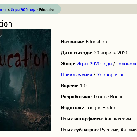
игры
»
Игры 2020 года
» Education
tion
Название:
Education
Дата выхода:
23 апреля 2020
Жанр:
Игры 2020 года
/
Головол
Приключения
/
Хоррор игры
Версия:
1.0
Разработчик:
Tonguc Bodur
Издатель:
Tonguc Bodur
Язык интерфейса:
Английский
Язык субтитров:
Русский, Англий