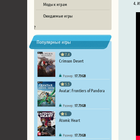
И
Моды к играм
Ожидаемые игры
?
Популярные игры
7.4
Crimson Desert
Размер:
17.73 GB
5.5
Avatar: Frontiers of Pandora
Размер:
17.73 GB
6
Atomic Heart
Размер:
17.73 GB