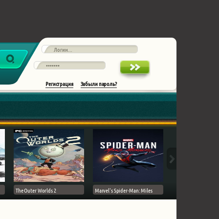
Регистрация
Забыли пароль?
The Outer Worlds 2
Marvel's Spider-Man: Miles
Ghost of Tsushima на 