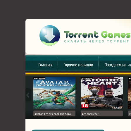
Главная
Горячие новинки
Ожидаемые и
esert
Avatar: Frontiers of Pandora
Atomic Heart
D