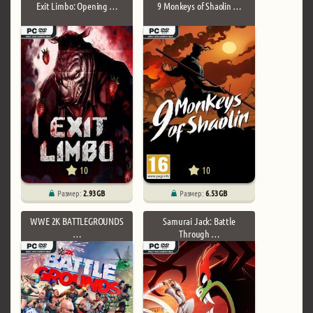
Exit Limbo: Opening …
9 Monkeys of Shaolin …
10
10
Размер:
2.93 GB
Размер:
6.53 GB
WWE 2K BATTLEGROUNDS
Samurai Jack: Battle
…
Through …