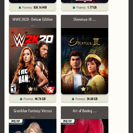
Размер:
824.16 MB
Размер:
1.77 GB
WWE 2K20 - Deluxe Edition
Shenmue III …
…
10
7
Размер:
44.76 GB
Размер:
34.68 GB
Granblue Fantasy: Versus
Art of Boxing …
…