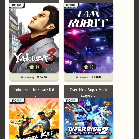
10
10
Размер:
20.52 GB
Размер:
3.89 GB
Cobra Kai: The Karate Kid
Override 2: Super Mech
…
League …