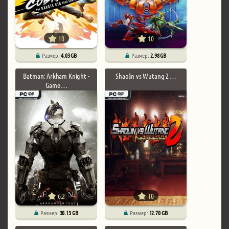
10
10
Размер:
4.03 GB
Размер:
2.98 GB
Batman: Arkham Knight -
Shaolin vs Wutang 2 …
Game …
6.2
10
Размер:
30.13 GB
Размер:
12.70 GB