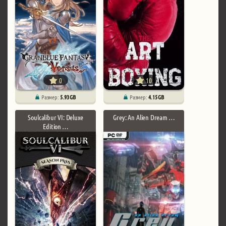
0
10
Размер:
5.93 GB
Размер:
4.15 GB
Soulcalibur VI: Deluxe
Grey: An Alien Dream …
Edition …