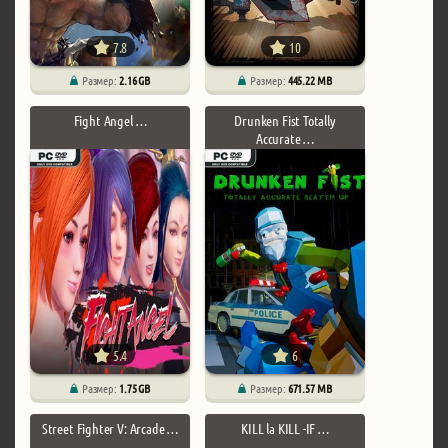
7.8
10
Размер:
2.16 GB
Размер:
445.22 MB
Fight Angel …
Drunken Fist Totally
Accurate …
5.4
6
Размер:
1.75 GB
Размер:
671.57 MB
Street Fighter V: Arcade …
KILL la KILL -IF …