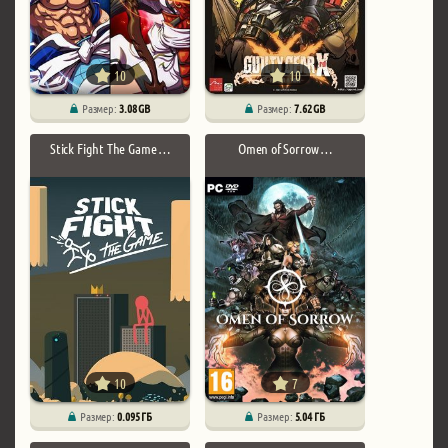
10
10
Размер:
3.08 GB
Размер:
7.62 GB
Stick Fight The Game …
Omen of Sorrow …
10
7
Размер:
0.095 ГБ
Размер:
5.04 ГБ