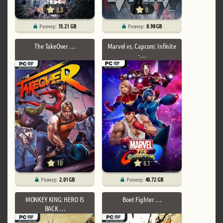
8.8
0
Размер:
13.21 GB
Размер:
8.98 GB
The TakeOver …
Marvel vs. Capcom: Infinite
- …
10
6.1
Размер:
2.01 GB
Размер:
40.72 GB
MONKEY KING: HERO IS
Boet Fighter …
BACK …