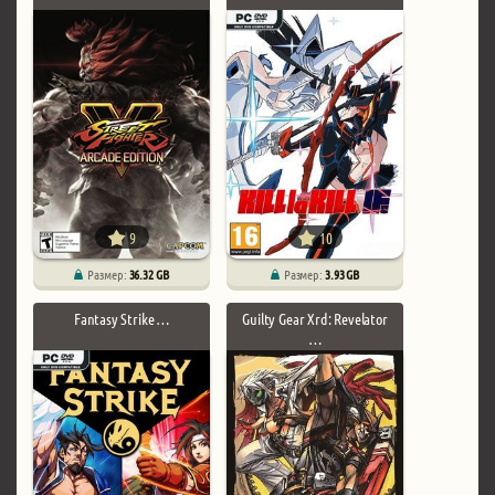
9
10
Размер:
36.32 GB
Размер:
3.93 GB
Fantasy Strike …
Guilty Gear Xrd: Revelator
…