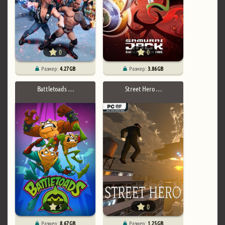
0
0
Размер:
4.27 GB
Размер:
3.86 GB
Battletoads …
Street Hero …
5
0
Размер:
8.67 GB
Размер:
1.25 GB