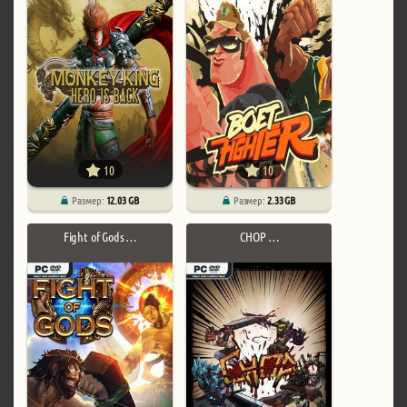
10
10
Размер:
12.03 GB
Размер:
2.33 GB
Fight of Gods …
CHOP …