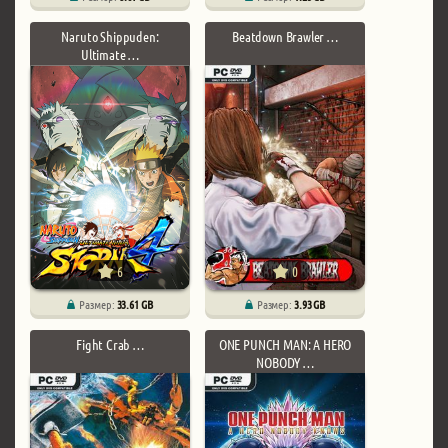
Naruto Shippuden:
Beatdown Brawler …
Ultimate …
6
0
Размер:
33.61 GB
Размер:
3.93 GB
Fight Crab …
ONE PUNCH MAN: A HERO
NOBODY …