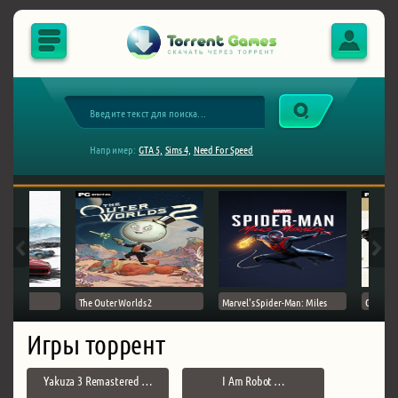
Например:
GTA 5,
Sims 4,
Need For Speed
The Outer Worlds 2
Marvel's Spider-Man: Miles
Ghost of
Игры торрент
Yakuza 3 Remastered …
I Am Robot …