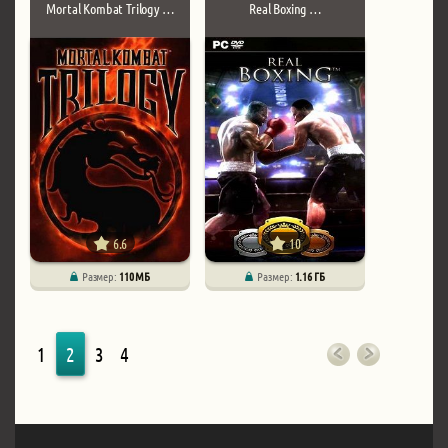
Mortal Kombat Trilogy …
Real Boxing …
6.6
10
Размер:
110 МБ
Размер:
1.16 ГБ
1
2
3
4