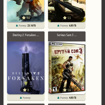
9.6
5.5
Размер:
23.16 ГБ
Размер:
6.83 ГБ
Destiny 2: Forsaken …
Serious Sam 3 …
8
5.6
Размер:
Размер:
4.03 ГБ