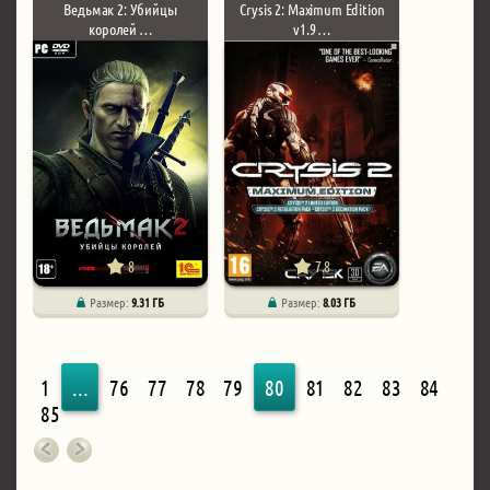
Ведьмак 2: Убийцы
Crysis 2: Maximum Edition
королей …
v1.9 …
8
7.8
Размер:
9.31 ГБ
Размер:
8.03 ГБ
1
...
76
77
78
79
80
81
82
83
84
85