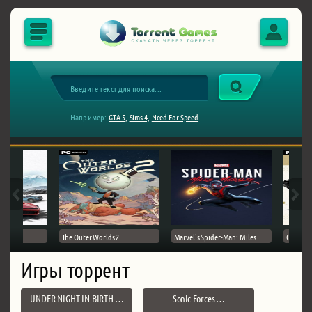
Например:
GTA 5,
Sims 4,
Need For Speed
The Outer Worlds 2
Marvel's Spider-Man: Miles
Ghost of
Игры торрент
UNDER NIGHT IN-BIRTH …
Sonic Forces …