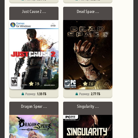
Just Cause 2 …
Dead Space …
7.9
7.6
Размер:
1.33 ГБ
Размер:
2.77 ГБ
Dragon Spear …
Singularity …