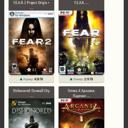
F.E.A.R. 2 Project Origin +
F.E.A.R. …
…
8.5
10
Размер:
4.33 ГБ
Размер:
2.15 ГБ
Dishonored: Dunwall City
Готика 4: Аркания.
…
Падение …