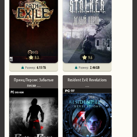
9.3
9.6
Размер:
6.15 ГБ
Размер:
2.46 GB
Принц Персии: Забытые
Resident Evil: Revelations
пески …
…