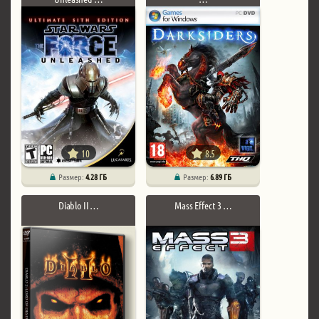
10
8.5
Размер:
4.28 ГБ
Размер:
6.89 ГБ
Diablo II …
Mass Effect 3 …