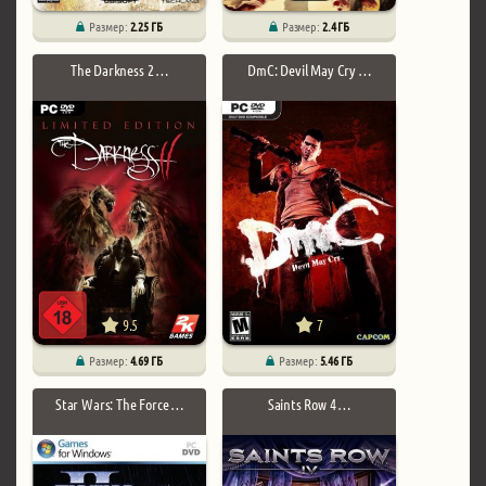
Размер:
2.25 ГБ
Размер:
2.4 ГБ
The Darkness 2 …
DmC: Devil May Cry …
9.5
7
Размер:
4.69 ГБ
Размер:
5.46 ГБ
Star Wars: The Force …
Saints Row 4 …