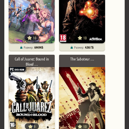
10
10
Размер:
644 МБ
Размер:
4.06 ГБ
Call of Juarez: Bound in
The Saboteur …
Blood …
9
10