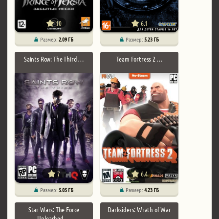
10
6.1
Размер:
2.09 ГБ
Размер:
5.23 ГБ
Saints Row: The Third …
Team Fortress 2 …
7
6.4
Размер:
5.05 ГБ
Размер:
4.23 ГБ
Star Wars: The Force
Darksiders: Wrath of War
Unleashed …
…