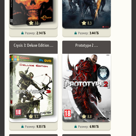
10
8.3
Размер:
2.14 ГБ
Размер:
3.44 ГБ
Crysis 3: Deluxe Edition …
Prototype 2 …
9.1
8.8
Размер:
9.35 ГБ
Размер:
6.98 ГБ