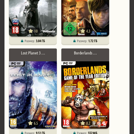
10
4.3
Размер:
3.84 ГБ
Размер:
1.72 ГБ
Lost Planet 3 …
Borderlands …
6.5
8.2
Размер:
9.51 ГБ
Размер:
552 МБ