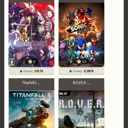
0
8.9
Размер:
3.92 ГБ
Размер:
12.89 ГБ
Titanfall 2 …
R.O.V.E.R. …