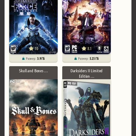
10
8.1
Размер:
3.9 ГБ
Размер:
5.25 ГБ
Skull and Bones …
Darksiders II Limited
Edition …