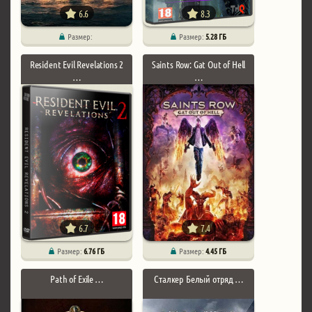
6.6
8.3
Размер:
Размер:
5.28 ГБ
Resident Evil Revelations 2
Saints Row: Gat Out of Hell
…
…
6.7
7.4
Размер:
6.76 ГБ
Размер:
4.45 ГБ
Path of Exile …
Сталкер Белый отряд …