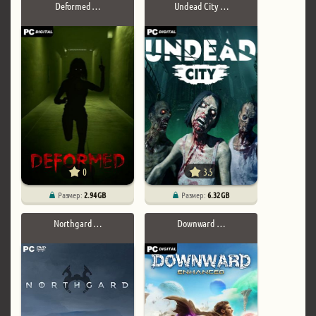
Deformed …
Undead City …
0
3.5
Размер:
2.94 GB
Размер:
6.32 GB
Northgard …
Downward …