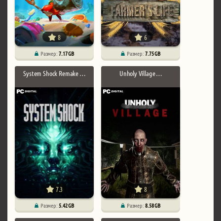
8
6
Размер:
7.17 GB
Размер:
7.75 GB
System Shock Remake …
Unholy Village …
7.3
8
Размер:
5.42 GB
Размер:
8.58 GB