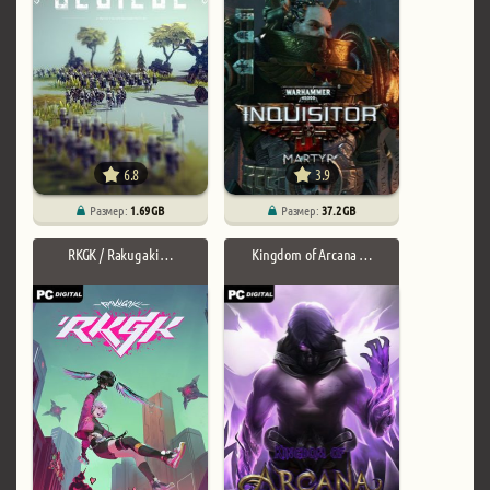
6.8
3.9
Размер:
1.69 GB
Размер:
37.2 GB
RKGK / Rakugaki …
Kingdom of Arcana …