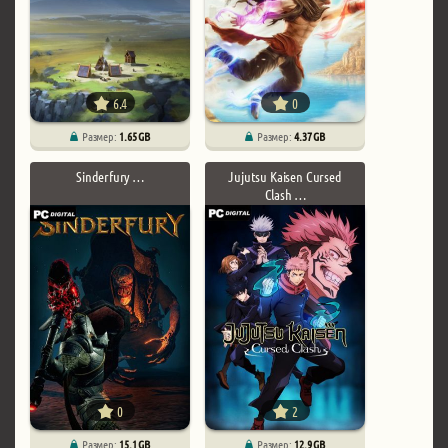
6.4
0
Размер:
1.65 GB
Размер:
4.37 GB
Sinderfury …
Jujutsu Kaisen Cursed
Clash …
0
2
Размер:
15.1 GB
Размер:
12.9 GB