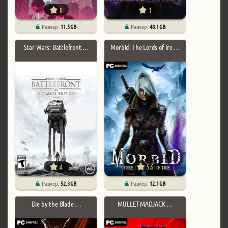
0
1
Размер:
11.5 GB
Размер:
48.1 GB
Star Wars: Battlefront …
Morbid: The Lords of Ire …
4
5.5
Размер:
52.3 GB
Размер:
12.1 GB
Die by the Blade …
MULLET MADJACK …