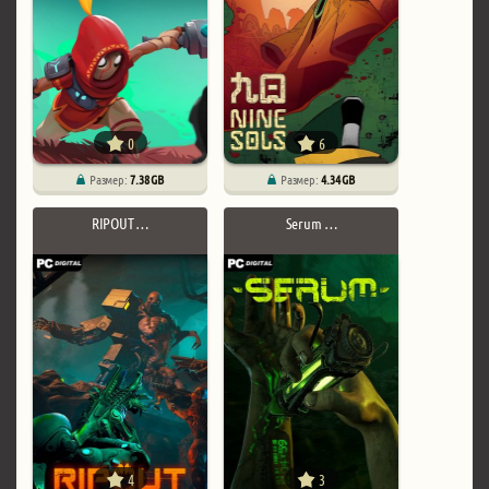
0
6
Размер:
7.38 GB
Размер:
4.34 GB
RIPOUT …
Serum …
4
3