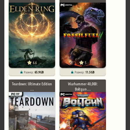
6.6
5
Размер:
65.9 GB
Размер:
11.5 GB
Teardown: Ultimate Edition
Warhammer 40,000:
…
Boltgun …