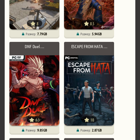
8
8.5
Размер:
7.79 GB
Размер:
5.94 GB
DNF Duel …
ESCAPE FROM HATA …
6.3
10
Размер:
9.05 GB
Размер:
2.87 GB