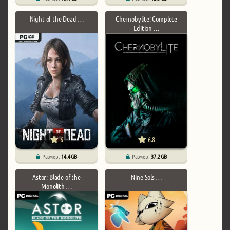
Night of the Dead …
Chernobylite: Complete
Edition …
6
6.8
Размер:
14.4 GB
Размер:
37.2 GB
Astor: Blade of the
Nine Sols …
Monolith …