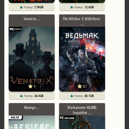
Размер:
7.59 GB
Размер:
12.6 GB
Venatrix …
The Witcher 3: Wild Hunt -
…
9
8.7
Размер:
26.4 GB
Размер:
85.1 GB
Besiege …
Warhammer 40,000:
Inquisitor …