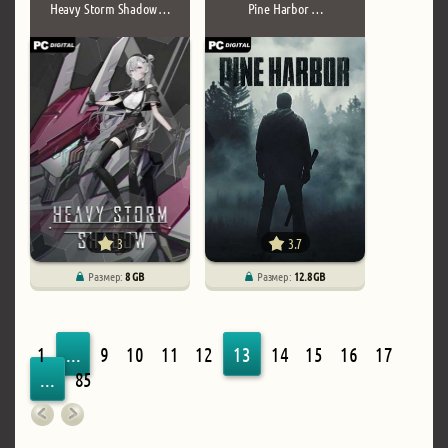
Heavy Storm Shadow …
Pine Harbor …
3
3.7
Размер:
8 GB
Размер:
12.8 GB
1
...
9
10
11
12
13
14
15
16
17
...
85