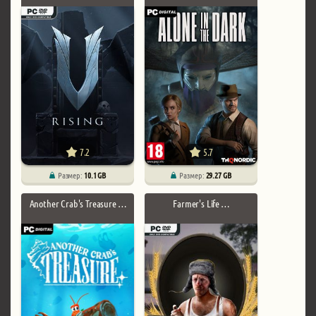
7.2
5.7
Размер:
10.1 GB
Размер:
29.27 GB
Another Crab's Treasure …
Farmer's Life …