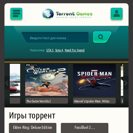
Например:
GTA 5,
Sims 4,
Need For Speed
The Outer Worlds 2
Marvel's Spider-Man: Miles
Ghost of
Игры торрент
Elden Ring: Deluxe Edition
Fossilfuel 2 …
…