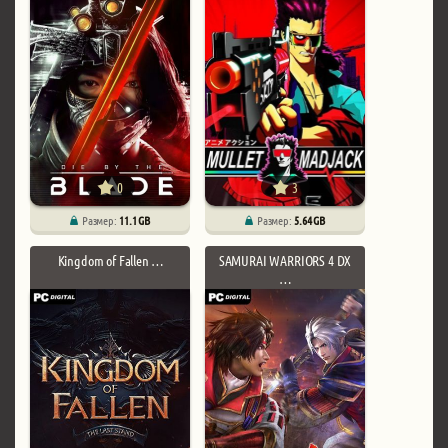
0
3
Размер:
11.1 GB
Размер:
5.64 GB
Kingdom of Fallen …
SAMURAI WARRIORS 4 DX
…