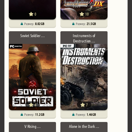
0
10
Размер:
8.02 GB
Размер:
21.5 GB
Soviet Soldier …
Instruments of
Destruction …
4
7
Размер:
11.2 GB
Размер:
1.46 GB
V Rising …
Alone in the Dark …