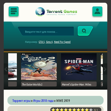
Например:
GTA 5,
Sims 4,
Need For Speed
The Outer Worlds 2
Marvel's Spider-Man: Miles
Ghost of
Торрент игры
»
Игры 2018 года
» WWE 2K19
9.1