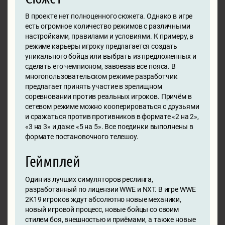
В проекте нет полноценного сюжета. Однако в игре
есть огромное количество режимов с различными
настройками, правилами и условиями. К примеру, в
режиме карьеры игроку предлагается создать
уникального бойца или выбрать из предложенных и
сделать его чемпионом, завоевав все пояса. В
многопользовательском режиме разработчик
предлагает принять участие в зрелищном
соревновании против реальных игроков. Причём в
сетевом режиме можно кооперироваться с друзьями
и сражаться против противников в формате «2 на 2»,
«3 на 3» и даже «5 на 5». Все поединки выполнены в
формате постановочного телешоу.
Геймплей
Один из лучших симуляторов реслинга,
разработанный по лицензии WWE и NXT. В игре WWE
2K19 игроков ждут абсолютно новые механики,
новый игровой процесс, новые бойцы со своим
стилем боя, внешностью и приёмами, а также новые