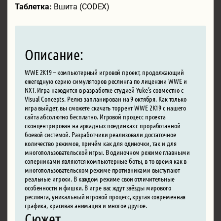
Таблетка:
Вшита (CODEX)
Описание:
WWE 2K19 – компьютерный игровой проект, продолжающий
ежегодную серию симуляторов реслинга по лицензии WWE и
NXT. Игра находится в разработке студией Yuke’s совместно с
Visual Concepts. Релиз запланирован на 9 октября. Как только
игра выйдет, вы сможете скачать торрент WWE 2K19 с нашего
сайта абсолютно бесплатно. Игровой процесс проекта
сконцентрирован на аркадных поединках с проработанной
боевой системой. Разработчики реализовали достаточное
количество режимов, причём как для одиночки, так и для
многопользовательской игры. В одиночном режиме главными
соперниками являются компьютерные боты, в то время как в
многопользовательском режиме противниками выступают
реальные игроки. В каждом режиме свои отличительные
особенности и фишки. В игре вас ждут звёзды мирового
реслинга, уникальный игровой процесс, крутая современная
графика, красивая анимация и многое другое.
Сюжет