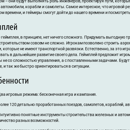
м – они будут выполнять роль инженеров, проектируя пути, которым
 автомобили, корабли и самолеты. Самое интересное, что игровой р
ом времени, и геймеры смогут дойти до нашего времени и посмотрет
мплей
 геймплея, в принципе, нет ничего сложного. Придумать выгодную т
строительством совсем не сложно. Игрокам позволено строить аэроп
и, которые не имеют транспортной развязки. Естественно, за это и
вать в дальнейшее развитие своего дела. Геймплей предложит игро
ы не со сложностью управления, а с поставленными задачами. Буду
, и так же быстро ориентироваться в ситуации.
бенности
ва игровых режима: бесконечная игра и кампания.
олее 120 детально проработанных поездов, самолетов, кораблей, ав
нтуитивно понятные инструменты строительства железных и авто
ичество разных возможностей.