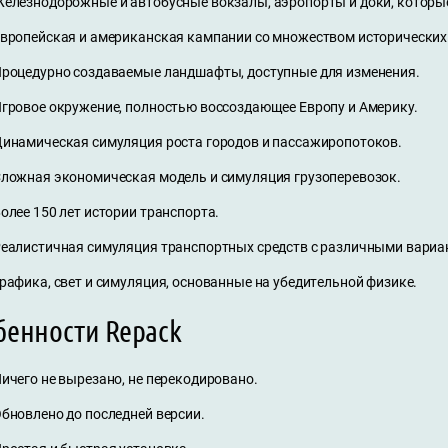
елезнодорожные и автобусные вокзалы, аэропорты и доки, которы
вропейская и американская кампании со множеством исторических
роцедурно создаваемые ландшафты, доступные для изменения.
гровое окружение, полностью воссоздающее Европу и Америку.
инамическая симуляция роста городов и пассажиропотоков.
ложная экономическая модель и симуляция грузоперевозок.
олее 150 лет истории транспорта.
еалистичная симуляция транспортных средств с различными вариан
рафика, свет и симуляция, основанные на убедительной физике.
бенности Repack
ичего не вырезано, не перекодировано.
бновлено до последней версии.