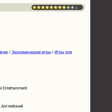
8
егии
/
Экономические игры
/
Игры для
l Entertainment
, Английский