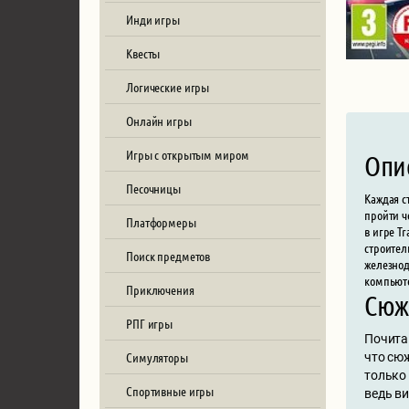
Инди игры
Квесты
Логические игры
Онлайн игры
Игры с открытым миром
Опи
Песочницы
Каждая с
пройти ч
Платформеры
в игре T
строител
Поиск предметов
железнод
компьюте
Приключения
Сюж
РПГ игры
Почитав
Симуляторы
что сю
только 
Спортивные игры
ведь в