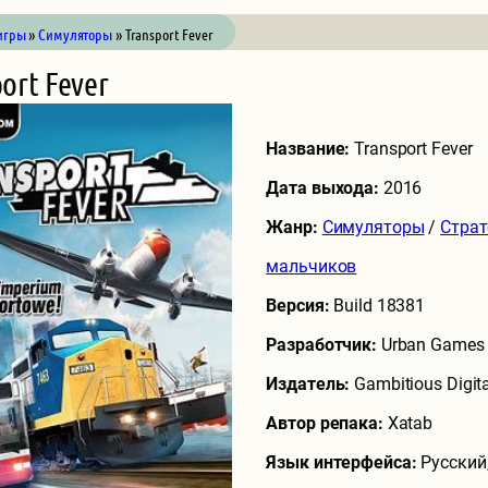
игры
»
Симуляторы
» Transport Fever
ort Fever
Название:
Transport Fever
Дата выхода:
2016
Жанр:
Симуляторы
/
Страт
мальчиков
Версия:
Build 18381
Разработчик:
Urban Games
Издатель:
Gambitious Digita
Автор репака:
Xatab
Язык интерфейса:
Русский