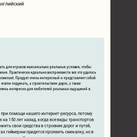
Английский
елать для игроков максимально реальные условия, чтобы
изни. Практически идеально воспроизвести все это удалось
 пожелает. Продукт очень интересный и представляет собой
могли подумать, а строительством дорог, а также
е очень интересно для любителей реальных ощущений в
т при помощи нашего интернет-ресурса, потому
на 150 лет назад, когда все виды транспортов
жить свои средства в строение дорог и путей,
ах геймерам придется проявить смекалку, но в