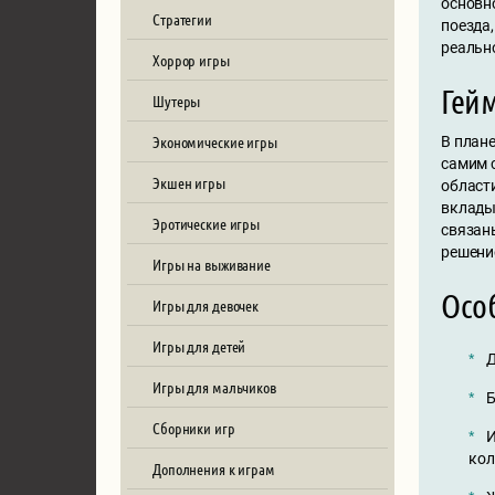
основно
Стратегии
поезда,
реальн
Хоррор игры
Гей
Шутеры
Экономические игры
В плане
самим 
Экшен игры
област
вклады
Эротические игры
связан
решение
Игры на выживание
Осо
Игры для девочек
Игры для детей
Д
Игры для мальчиков
Б
Сборники игр
И
кол
Дополнения к играм