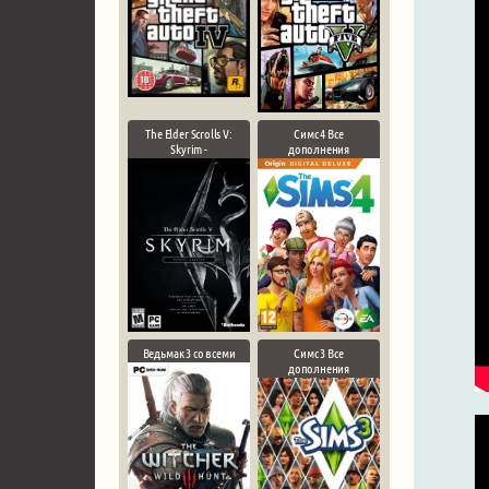
The Elder Scrolls V:
Симс 4 Все
Skyrim -
дополнения
Ведьмак 3 со всеми
Симс 3 Все
дополнения