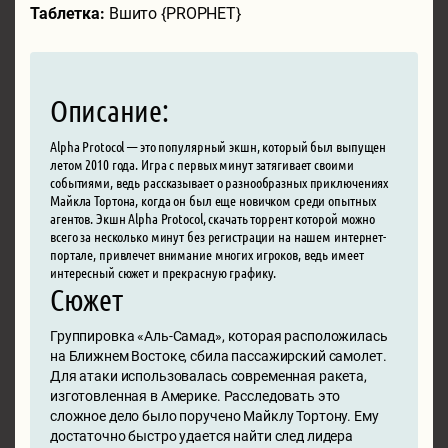
Таблетка:
Вшито {PROPHET}
Описание:
Alpha Protocol — это популярный экшн, который был выпущен
летом 2010 года. Игра с первых минут затягивает своими
событиями, ведь рассказывает о разнообразных приключениях
Майкла Тортона, когда он был еще новичком среди опытных
агентов. Экшн Alpha Protocol, скачать торрент которой можно
всего за несколько минут без регистрации на нашем интернет-
портале, привлечет внимание многих игроков, ведь имеет
интересный сюжет и прекрасную графику.
Сюжет
Группировка «Аль-Самад», которая расположилась
на Ближнем Востоке, сбила пассажирский самолет.
Для атаки использовалась современная ракета,
изготовленная в Америке. Расследовать это
сложное дело было поручено Майклу Тортону. Ему
достаточно быстро удается найти след лидера