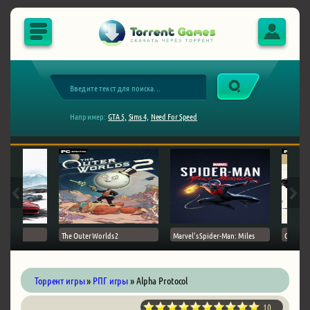
Например:
GTA 5,
Sims 4,
Need For Speed
The Outer Worlds 2
Marvel's Spider-Man: Miles
Ghost of
Торрент игры
»
РПГ игры
» Alpha Protocol
10