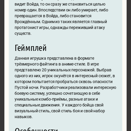
видит Войда, то он сразу же становиться целью
номер один. Впоследствии он либо умирает, либо
превращается в Войда, либо становится
Врождённым. Одним из таких является главный
протагонист игры, однажды переживший атаку
существ.
Геймплей
Данная игрушка представлена в формате
трёхмерного файтинга в аниме-стиле. В игре
представлено 20 уникальных персонажей. Выбрав
одного из них, игрок окунётся в интересный сюжет, в
котором попытается пробраться сквозь опасности
Пустой ночи. Разработчики реализовали интересную
боевую систему, успешно сочетающую в себе
уникальные комбо-приёмы, разные атаки и
специальные движения. У каждого бойца свой
визуальный стиль, свой стиль боя и свой набор
навыков.
Особенности