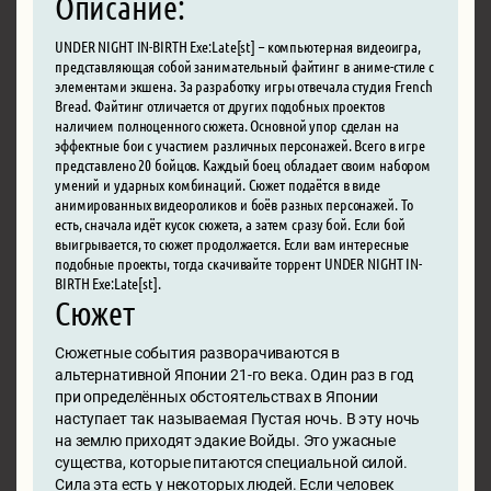
Описание:
UNDER NIGHT IN-BIRTH Exe:Late[st] – компьютерная видеоигра,
представляющая собой занимательный файтинг в аниме-стиле с
элементами экшена. За разработку игры отвечала студия French
Bread. Файтинг отличается от других подобных проектов
наличием полноценного сюжета. Основной упор сделан на
эффектные бои с участием различных персонажей. Всего в игре
представлено 20 бойцов. Каждый боец обладает своим набором
умений и ударных комбинаций. Сюжет подаётся в виде
анимированных видеороликов и боёв разных персонажей. То
есть, сначала идёт кусок сюжета, а затем сразу бой. Если бой
выигрывается, то сюжет продолжается. Если вам интересные
подобные проекты, тогда скачивайте торрент UNDER NIGHT IN-
BIRTH Exe:Late[st].
Сюжет
Сюжетные события разворачиваются в
альтернативной Японии 21-го века. Один раз в год
при определённых обстоятельствах в Японии
наступает так называемая Пустая ночь. В эту ночь
на землю приходят эдакие Войды. Это ужасные
существа, которые питаются специальной силой.
Сила эта есть у некоторых людей. Если человек