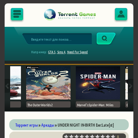
Например:
GTA 5,
Sims 4,
Need For Speed
The Outer Worlds 2
Marvel's Spider-Man: Miles
Ghost of
Торрент игры
»
Аркады
» UNDER NIGHT IN-BIRTH Exe:Late[st]
0