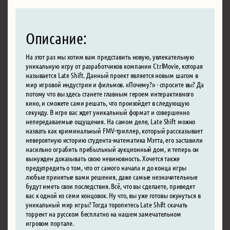
Описание:
На этот раз мы хотим вам представить новую, увлекательную
уникальную игру от разработчиков компании CtrlMovie, которая
называется Late Shift. Данный проект является новым шагом в
мир игровой индустрии и фильмов. «Почему?» - спросите вы? Да
потому что вы здесь станете главным героем интерактивного
кино, и сможете сами решать, что произойдет в следующую
секунду. В игре вас ждет уникальный формат и совершенно
непередаваемые ощущения. На самом деле, Late Shift можно
назвать как криминальный FMV-триллер, который рассказывает
невероятную историю студента-математика Мэтта, его заставили
насильно ограбить прибыльный аукционный дом, и теперь он
вынужден доказывать свою невиновность. Хочется также
предупредить о том, что от самого начала и до конца игры
любые принятые вами решения, даже самые незначительные
будут иметь свои последствия. Всё, что вы сделаете, приведет
вас к одной из семи концовок. Ну что, вы уже готовы окунуться в
уникальный мир игры? Тогда торопитесь Late Shift скачать
торрент на русском бесплатно на нашем замечательном
игровом портале.