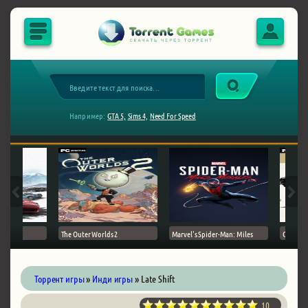
Например:
GTA 5,
Sims 4,
Need For Speed
The Outer Worlds 2
Marvel's Spider-Man: Miles
Ghost of
Торрент игры
»
Инди игры
» Late Shift
10