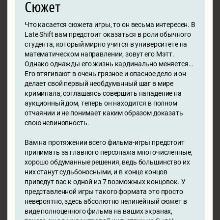
Сюжет
Что касается сюжета игры, то он весьма интересен. В
Late Shift вам предстоит оказаться в роли обычного
студента, который мирно учится в университете на
математическом направлении, зовут его Мэтт.
Однако однажды его жизнь кардинально меняется…
Его втягивают в очень грязное и опасное дело и он
делает свой первый необдуманный шаг в мире
криминала, соглашаясь совершить нападение на
аукционный дом, теперь он находится в полном
отчаянии и не понимает каким образом доказать
свою невиновность.
Вам на протяжении всего фильма-игры предстоит
принимать за главного персонажа многочисленные,
хорошо обдуманные решения, ведь большинство их
них станут судьбоносными, и в конце концов
приведут вас к одной из 7 возможных концовок. У
представленной игры такого формата это просто
невероятно, здесь абсолютно нелинейный сюжет в
виде полноценного фильма на ваших экранах,