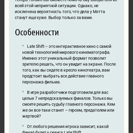
всей этой неприятной ситуации. Однако, не
исключена вероятность того, что дела у Мэтта
станут еще хуже. Выбор только за вами.
Особенности
Late Shift – это интерактивное кино с самой
новой технологией мирового кинематографа.
Именно этот уникальный формат позволит
зрителю решать, что он увидит на экране. После
того, как вы сядете в кресло кинотеатра, вам
предстоит выбрать все действие главного
персонажа фильма.
В игре разработчики подготовили для вас
целых 7 непредсказуемых финалов. Только вы
смоете решить судьбу главного персонажа. Кем
же он все-таки станет – героем, предателем или
жертвой?
От любого решения игрока зависит, какой
финал будет у сеанса Late Shift.