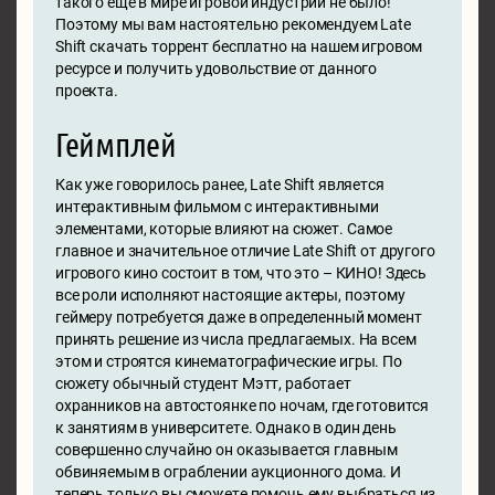
такого еще в мире игровой индустрии не было!
Поэтому мы вам настоятельно рекомендуем Late
Shift скачать торрент бесплатно на нашем игровом
ресурсе и получить удовольствие от данного
проекта.
Геймплей
Как уже говорилось ранее, Late Shift является
интерактивным фильмом с интерактивными
элементами, которые влияют на сюжет. Самое
главное и значительное отличие Late Shift от другого
игрового кино состоит в том, что это – КИНО! Здесь
все роли исполняют настоящие актеры, поэтому
геймеру потребуется даже в определенный момент
принять решение из числа предлагаемых. На всем
этом и строятся кинематографические игры. По
сюжету обычный студент Мэтт, работает
охранников на автостоянке по ночам, где готовится
к занятиям в университете. Однако в один день
совершенно случайно он оказывается главным
обвиняемым в ограблении аукционного дома. И
теперь только вы сможете помочь ему выбраться из