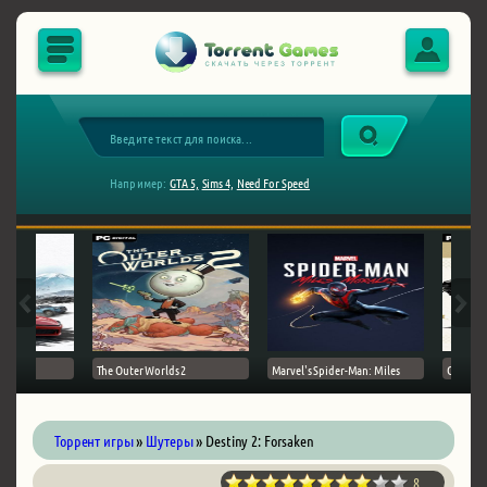
Например:
GTA 5,
Sims 4,
Need For Speed
The Outer Worlds 2
Marvel's Spider-Man: Miles
Ghost of
Торрент игры
»
Шутеры
» Destiny 2: Forsaken
8