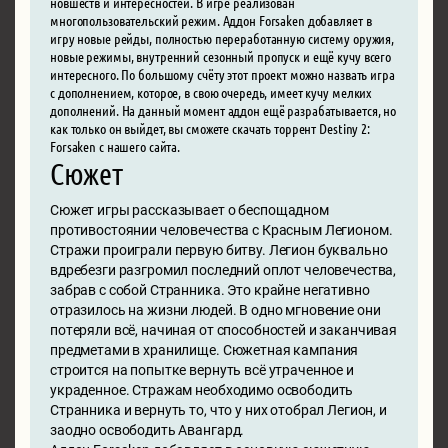
новшеств и интересностей. В игре реализован
многопользовательский режим. Аддон Forsaken добавляет в
игру новые рейды, полностью переработанную систему оружия,
новые режимы, внутренний сезонный пропуск и ещё кучу всего
интересного. По большому счёту этот проект можно назвать игра
с дополнением, которое, в свою очередь, имеет кучу мелких
дополнений. На данный момент аддон ещё разрабатывается, но
как только он выйдет, вы сможете скачать торрент Destiny 2:
Forsaken с нашего сайта.
Сюжет
Сюжет игры рассказывает о беспощадном
противостоянии человечества с Красным Легионом.
Стражи проиграли первую битву. Легион буквально
вдребезги разгромил последний оплот человечества,
забрав с собой Странника. Это крайне негативно
отразилось на жизни людей. В одно мгновение они
потеряли всё, начиная от способностей и заканчивая
предметами в хранилище. Сюжетная кампания
строится на попытке вернуть всё утраченное и
украденное. Стражам необходимо освободить
Странника и вернуть то, что у них отобрал Легион, и
заодно освободить Авангард.