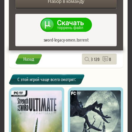
Набор в команду
sword-legacy-omen.torrent
Назад
3 120
0
С этой игрой чаще всего смотрят: