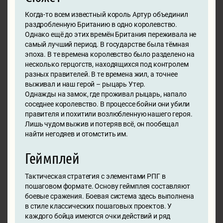
Когда-то всем известный король Артур объединил
раздробленную Британию в одно королевство.
Однако ещё до этих времён Британия переживала не
самый лучший период. В государстве была тёмная
эпоха. В те времена королевство было разделено на
несколько герцогств, находящихся под контролем
разных правителей. В те времена жил, а точнее
выживал и наш герой – рыцарь Утер.
Однажды на замок, где проживал рыцарь, напало
соседнее королевство. В процессе бойни они убили
правителя и похитили возлюбленную нашего героя.
Лишь чудом выжив и потеряв всё, он пообещал
найти негодяев и отомстить им.
Геймплей
Тактическая стратегия с элементами РПГ в
пошаговом формате. Основу геймплея составляют
боевые сражения. Боевая система здесь выполнена
в стиле классических пошаговых проектов. У
каждого бойца имеются очки действий и ряд