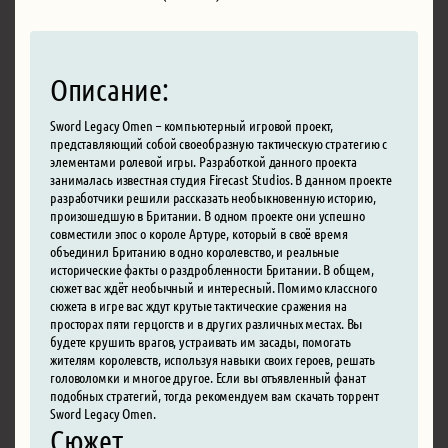
Описание:
Sword Legacy Omen – компьютерный игровой проект,
представляющий собой своеобразную тактическую стратегию с
элементами ролевой игры. Разработкой данного проекта
занималась известная студия Firecast Studios. В данном проекте
разработчики решили рассказать необыкновенную историю,
произошедшую в Британии. В одном проекте они успешно
совместили эпос о короле Артуре, который в своё время
объединил Британию в одно королевство, и реальные
исторические факты о раздробленности Британии. В общем,
сюжет вас ждёт необычный и интересный. Помимо классного
сюжета в игре вас ждут крутые тактические сражения на
просторах пяти герцогств и в других различных местах. Вы
будете крушить врагов, устраивать им засады, помогать
жителям королевств, используя навыки своих героев, решать
головоломки и многое другое. Если вы отъявленный фанат
подобных стратегий, тогда рекомендуем вам скачать торрент
Sword Legacy Omen.
Сюжет