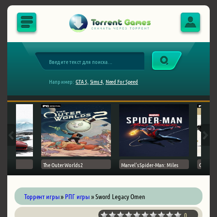
Например:
GTA 5,
Sims 4,
Need For Speed
The Outer Worlds 2
Marvel's Spider-Man: Miles
Ghost of
Торрент игры
»
РПГ игры
» Sword Legacy Omen
0