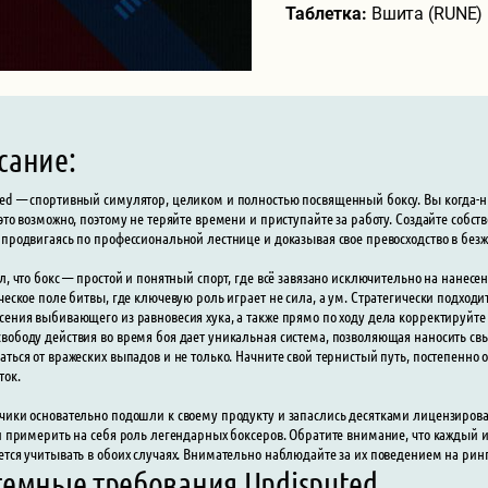
Таблетка:
Вшита (RUNE)
сание:
ed — спортивный симулятор, целиком и полностью посвященный боксу. Вы когда-ни
 это возможно, поэтому не теряйте времени и приступайте за работу. Создайте соб
 продвигаясь по профессиональной лестнице и доказывая свое превосходство в безж
ал, что бокс — простой и понятный спорт, где всё завязано исключительно на нанес
ическое поле битвы, где ключевую роль играет не сила, а ум. Стратегически подход
сения выбивающего из равновесия хука, а также прямо по ходу дела корректируйт
вободу действия во время боя дает уникальная система, позволяющая наносить свы
аться от вражеских выпадов и не только. Начните свой тернистый путь, постепенно 
ток.
чики основательно подошли к своему продукту и запаслись десятками лицензирова
 и примерить на себя роль легендарных боксеров. Обратите внимание, что каждый 
ется учитывать в обоих случаях. Внимательно наблюдайте за их поведением на ринг
темные требования Undisputed