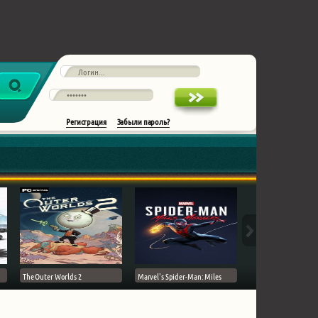
Регистрация
Забыли пароль?
The Outer Worlds 2
Marvel's Spider-Man: Miles
Ghost of Tsushima на 