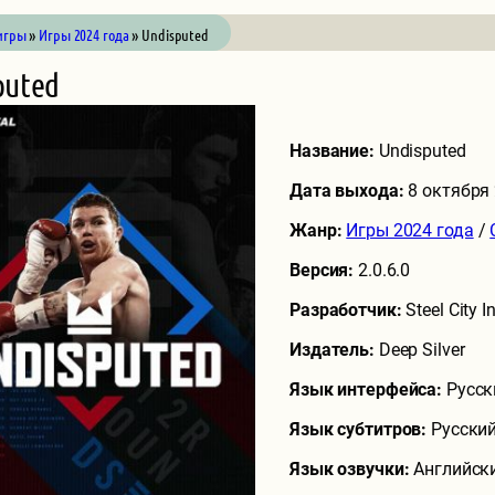
игры
»
Игры 2024 года
» Undisputed
puted
Название:
Undisputed
Дата выхода:
8 октября
Жанр:
Игры 2024 года
/
Версия:
2.0.6.0
Разработчик:
Steel City I
Издатель:
Deep Silver
Язык интерфейса:
Русск
Язык субтитров:
Русский
Язык озвучки:
Английск