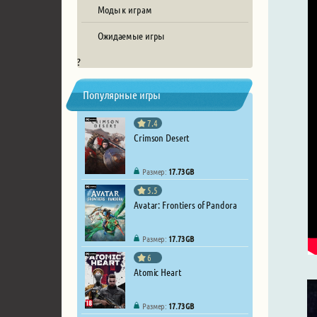
Моды к играм
Ожидаемые игры
?
Популярные игры
7.4
Crimson Desert
Размер:
17.73 GB
5.5
Avatar: Frontiers of Pandora
Размер:
17.73 GB
6
Atomic Heart
Размер:
17.73 GB