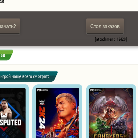
 GB
начать?
Стол заказов
[attachment=12420]
зад
 игрой чаще всего смотрят: