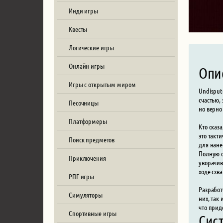
Инди игры
Квесты
Логические игры
Онлайн игры
Опи
Игры с открытым миром
Undisput
счастью,
Песочницы
но верно
Платформеры
Кто сказ
это такт
Поиск предметов
для нане
Полную с
Приключения
уворачив
ходе схва
РПГ игры
Разработ
Симуляторы
них, так
что прид
Спортивные игры
Сис