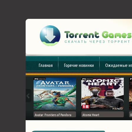
Главная
Горячие новинки
Ожидаемые и
esert
Avatar: Frontiers of Pandora
Atomic Heart
D