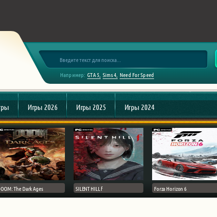
Например:
GTA 5
Sims 4
Need For Speed
гры
Игры 2026
Игры 2025
Игры 2024
OOM: The Dark Ages
SILENT HILL f
Forza Horizon 6