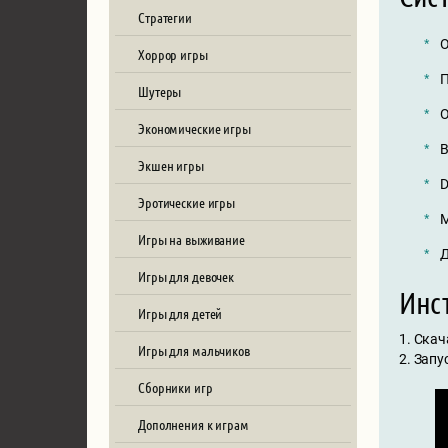
Стратегии
О
Хоррор игры
П
Шутеры
О
Экономические игры
В
Экшен игры
D
Эротические игры
М
Игры на выживание
Д
Игры для девочек
Инст
Игры для детей
1. Скач
Игры для мальчиков
2. Запу
Сборники игр
Дополнения к играм