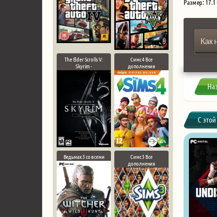
Размер: 17.1
Как 
The Elder Scrolls V:
Симс 4 Все
Skyrim -
дополнения
На
С этой
Ведьмак 3 со всеми
Симс 3 Все
дополнения