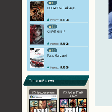
6.7
DOOM: The Dark Ages
Размер:
17.73 GB
3.5
SILENT HILL f
Размер:
17.73 GB
7.3
Forza Horizon 6
Размер:
17.73 GB
Топ за всё время
GTA 4 русская версия
GTA 5 / Grand Theft
Auto V