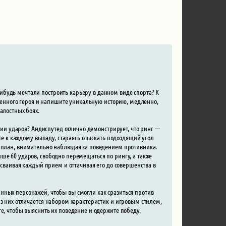
будь мечтали построить карьеру в данном виде спорта? К
ственного героя и напишите уникальную историю, медленно,
алостных боях.
ении ударов? Андиспутед отлично демонстрирует, что ринг —
ите к каждому выпаду, стараясь отыскать подходящий угол
е план, внимательно наблюдая за поведением противника.
ше 60 ударов, свободно перемещаться по рингу, а также
осваивая каждый прием и оттачивая его до совершенства в
нных персонажей, чтобы вы смогли как сразиться против
из них отличается набором характеристик и игровым стилем,
е, чтобы выяснить их поведение и одержите победу.