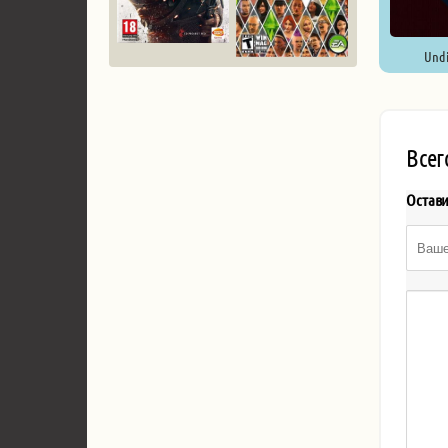
Undi
Всег
Остав