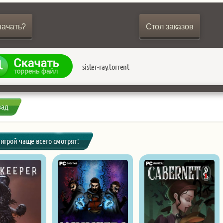
начать?
Стол заказов
sister-ray.torrent
зад
 игрой чаще всего смотрят: