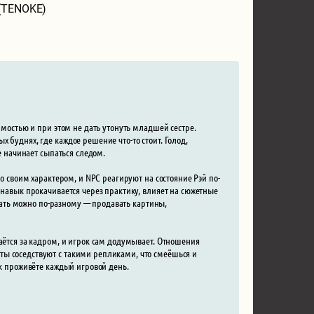
 (TENOKE)
имостью и при этом не дать утонуть младшей сестре.
 буднях, где каждое решение что-то стоит. Голод,
е начинает сыпаться следом.
со своим характером, и NPC реагируют на состояние Рэй по-
 навык прокачивается через практику, влияет на сюжетные
ывать можно по-разному — продавать картины,
аётся за кадром, и игрок сам додумывает. Отношения
ты соседствуют с такими репликами, что смеёшься и
ак проживёте каждый игровой день.