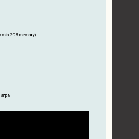
ith min 2GB memory)
 игра