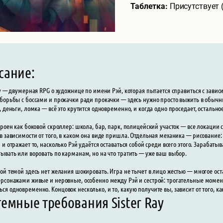
Таблетка:
Присутствует
сание:
ay — двумерная RPG о художнице по имени Рэй, которая пытается справиться с завис
борьбы с боссами и прокачки ради прокачки — здесь нужно просто выжить в обычных
, деньги, ломка — всё это крутится одновременно, и когда одно проседает, остально
троен как боковой скроллер: школа, бар, парк, полицейский участок — все локации 
в зависимости от того, в каком она виде пришла. Отдельная механика — рисование:
 и отражает то, насколько Рэй удаётся оставаться собой среди всего этого. Зарабат
ывать или воровать по карманам, но на что тратить — уже ваш выбор.
ой темой здесь нет желания шокировать. Игра не тычет в лицо жестью — многое ост
рсонажами живые и неровные, особенно между Рэй и сестрой: трогательные момен
я одновременно. Концовок несколько, и то, какую получите вы, зависит от того, к
емные требования Sister Ray