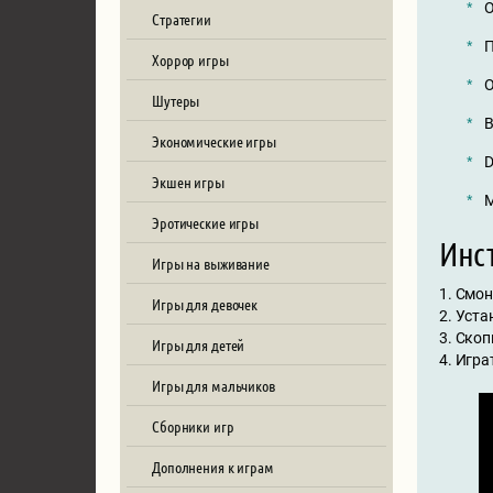
О
Стратегии
П
Хоррор игры
О
Шутеры
В
Экономические игры
D
Экшен игры
М
Эротические игры
Инст
Игры на выживание
1. Смо
Игры для девочек
2. Уст
3. Скоп
Игры для детей
4. Игра
Игры для мальчиков
Сборники игр
Дополнения к играм