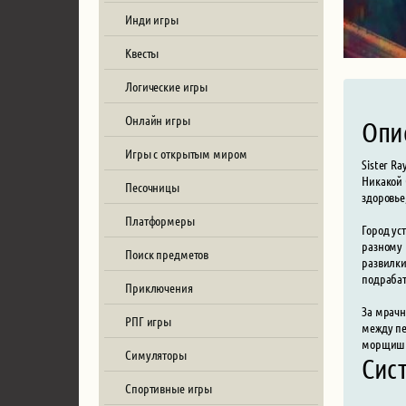
Инди игры
Квесты
Логические игры
Онлайн игры
Опи
Игры с открытым миром
Sister R
Никакой 
Песочницы
здоровье
Платформеры
Город ус
разному 
Поиск предметов
развилки
подрабат
Приключения
За мрачн
РПГ игры
между пе
морщишьс
Симуляторы
Сист
Спортивные игры