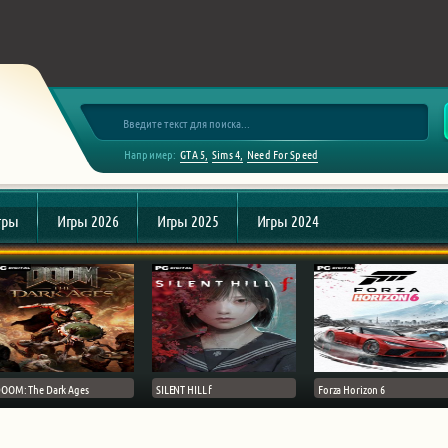
Например:
GTA 5
Sims 4
Need For Speed
гры
Игры 2026
Игры 2025
Игры 2024
OOM: The Dark Ages
SILENT HILL f
Forza Horizon 6