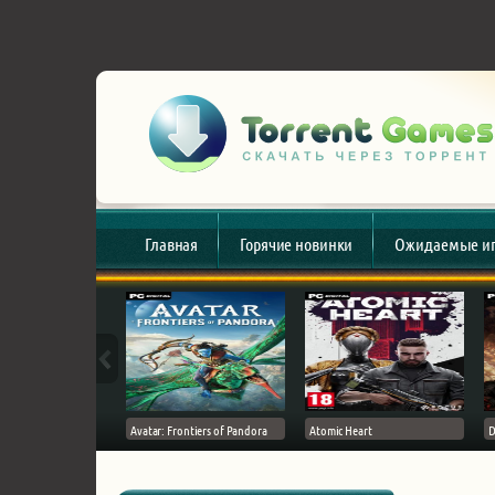
Главная
Горячие новинки
Ожидаемые и
esert
Avatar: Frontiers of Pandora
Atomic Heart
D