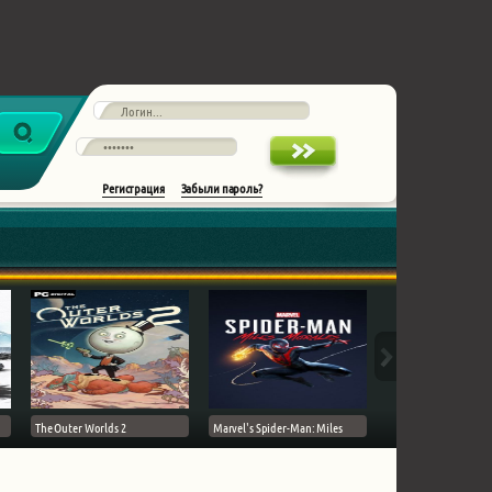
Регистрация
Забыли пароль?
The Outer Worlds 2
Marvel's Spider-Man: Miles
Ghost of Tsushima на 