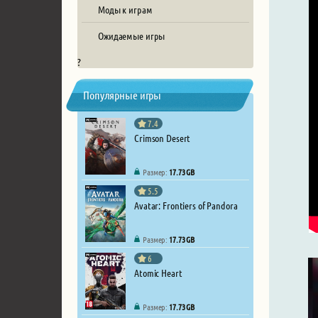
Моды к играм
Ожидаемые игры
?
Популярные игры
7.4
Crimson Desert
Размер:
17.73 GB
5.5
Avatar: Frontiers of Pandora
Размер:
17.73 GB
6
Atomic Heart
Размер:
17.73 GB