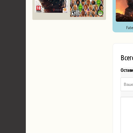
Fate
Всег
Остав