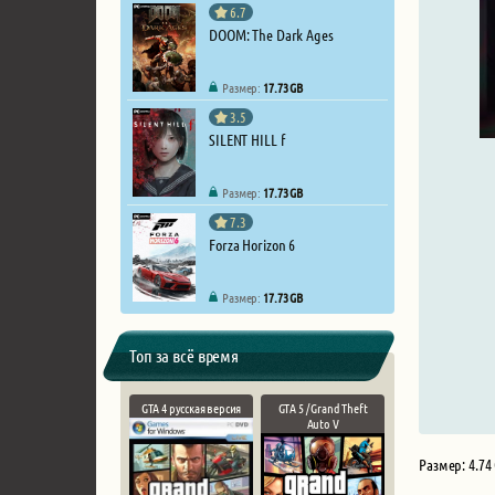
6.7
DOOM: The Dark Ages
Размер:
17.73 GB
3.5
SILENT HILL f
Размер:
17.73 GB
7.3
Forza Horizon 6
Размер:
17.73 GB
Топ за всё время
GTA 4 русская версия
GTA 5 / Grand Theft
Auto V
Размер: 4.74