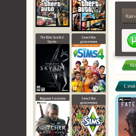
Как 
The Elder Scrolls V:
Симс 4 Все
Skyrim -
дополнения
На
С этой
Ведьмак 3 со всеми
Симс 3 Все
дополнения