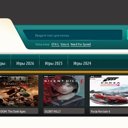
Например:
GTA 5
Sims 4
Need For Speed
гры
Игры 2026
Игры 2025
Игры 2024
OOM: The Dark Ages
SILENT HILL f
Forza Horizon 6