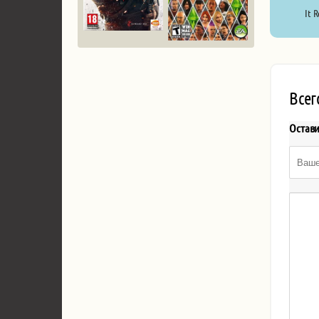
It R
Всег
Остав