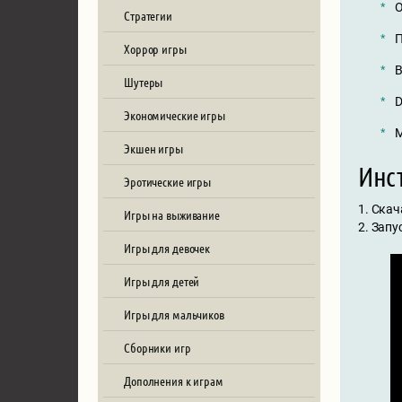
О
Стратегии
П
Хоррор игры
В
Шутеры
D
Экономические игры
М
Экшен игры
Инст
Эротические игры
1. Скач
Игры на выживание
2. Запу
Игры для девочек
Игры для детей
Игры для мальчиков
Сборники игр
Дополнения к играм