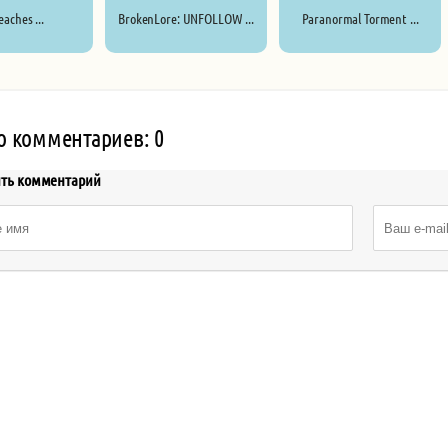
eaches ...
BrokenLore: UNFOLLOW ...
Paranormal Torment ...
о комментариев: 0
ить комментарий