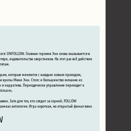
ore: UNFOLLOW. Главная героиня Энн снова оказывается в
ри, издевательства сверстников. На этот раз всё действие
пятам.
дорам, которые меняются с каждым новым проходом,
ии куклы Мини Энн. Стелс и большинство механик из
ы и нарратива. Периодически управление переходит к
htmares.
жен. Зато для тех, кто следит за серией, FOLLOW
рамках антологии. Игра короткая, но открытый финал явно
W