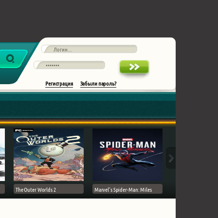
Регистрация
Забыли пароль?
The Outer Worlds 2
Marvel's Spider-Man: Miles
Ghost of Tsushima на 