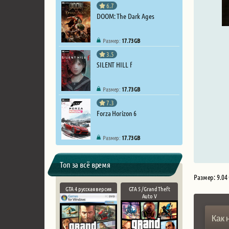
6.7
DOOM: The Dark Ages
Размер:
17.73 GB
3.5
SILENT HILL f
Размер:
17.73 GB
7.3
Forza Horizon 6
Размер:
17.73 GB
Топ за всё время
Размер: 9.04
GTA 4 русская версия
GTA 5 / Grand Theft
Auto V
Как 