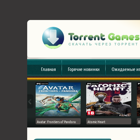
Главная
Горячие новинки
Ожидаемые и
esert
Avatar: Frontiers of Pandora
Atomic Heart
D