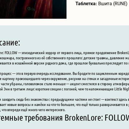
Таблетка:
Вшита (RUNE)
сание:
re: FOLLOW — эпизодический хоррор от первого лица, прямое продолжение BrokenL
кошмара, построенного из её собственного прошлого: детские травмы, давление мате
ивается в искажённой версии родного дома, где прошлое буквально преследует по 
процесс — это в первую очередь исследование. Вы бродите по зацикленным кори
е картину произошедшего через окружение, рисунки на стенах и загадочные истор
части убраны, головоломок стало меньше — акцент сместился в сторону атмосфер
й Энн в третьем лице: короткие секции с погоней, чем-то напоминающие Little Nig
 заходить сюда без знакомства с предыдущими частями не стоит — контекст здесь ва
ает новые вопросы и намёки на что-то большее, что ещё только разворачивается в 
, что впереди ещё много чего интересного.
темные требования BrokenLore: FOLLO