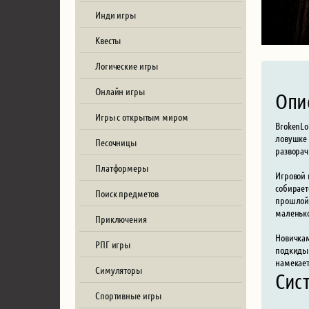
Инди игры
Квесты
Логические игры
Онлайн игры
Опи
Игры с открытым миром
BrokenLo
ловушке 
Песочницы
разворач
Платформеры
Игровой 
собирает
Поиск предметов
прошлой 
маленько
Приключения
Новичкам
РПГ игры
подкидыв
намекает
Симуляторы
Сис
Спортивные игры