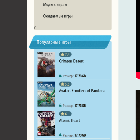
Моды к играм
Ожидаемые игры
?
Популярные игры
7.4
Crimson Desert
Размер:
17.73 GB
5.5
Avatar: Frontiers of Pandora
Размер:
17.73 GB
6
Atomic Heart
Размер:
17.73 GB