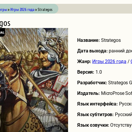
игры
»
Игры 2026 года
» Strategos
gos
Название:
Strategos
Дата выхода:
ранний до
Жанр:
Игры 2026 года
/
Версия:
1.0
Разработчик:
Strategos 
Издатель:
MicroProse So
Язык интерфейса:
Русск
Язык субтитров:
Русский
Язык озвучки:
Отсутству