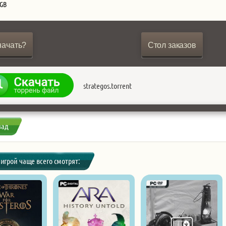
 GB
начать?
Стол заказов
strategos.torrent
зад
 игрой чаще всего смотрят: