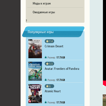
Моды к играм
Ожидаемые игры
?
Популярные игры
7.4
Crimson Desert
Размер:
17.73 GB
5.5
Avatar: Frontiers of Pandora
Размер:
17.73 GB
6
Atomic Heart
Размер:
17.73 GB