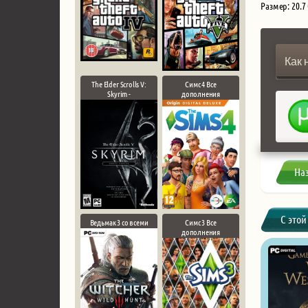
Размер: 20.7
Как 
The Elder Scrolls V:
Симс 4 Все
Skyrim -
дополнения
На
С этой
Ведьмак 3 со всеми
Симс 3 Все
дополнения