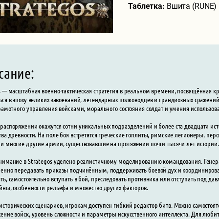
Таблетка:
Вшита (RUNE)
сание:
s — масштабная военно-тактическая стратегия в реальном времени, посвящённая 
ься в эпоху великих завоеваний, легендарных полководцев и грандиозных сражений,
грамотного управления войсками, морального состояния солдат и умения использов
распоряжении окажутся сотни уникальных подразделений и более ста двадцати и
тва древности. На поле боя встретятся греческие гоплиты, римские легионеры, пе
и многие другие армии, существовавшие на протяжении почти тысячи лет истории.
нимание в Strategos уделено реалистичному моделированию командования. Генер
енно передавать приказы подчинённым, поддерживать боевой дух и координироват
ть, самостоятельно вступать в бой, преследовать противника или отступать под д
йны, особенности рельефа и множество других факторов.
сторических сценариев, игрокам доступен гибкий редактор битв. Можно самостоятел
ение войск, уровень сложности и параметры искусственного интеллекта. Для люб