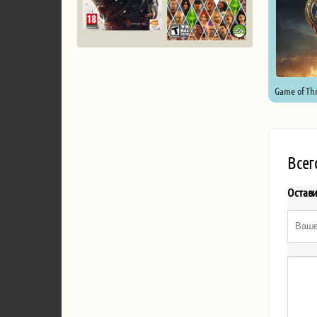
Game of Thr
Всег
Остав