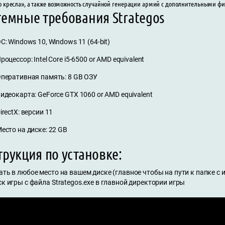
о кресла», а также возможность случайной генерации армий с дополнительными ф
темные требования Strategos
С: Windows 10, Windows 11 (64-bit)
роцессор: Intel Core i5-6500 or AMD equivalent
перативная память: 8 GB ОЗУ
идеокарта: GeForce GTX 1060 or AMD equivalent
irectX: версии 11
есто на диске: 22 GB
рукция по установке:
ать в любое место на вашем диске (главное чтобы на пути к папке с
ск игры с файла Strategos.exe в главной директории игры