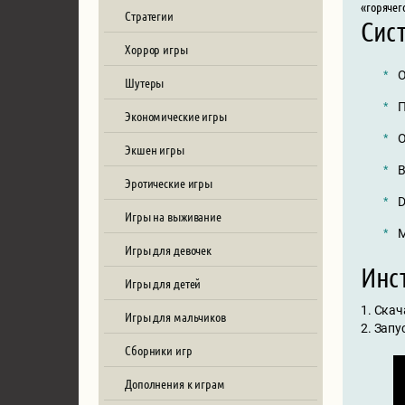
«горячег
Стратегии
Сис
Хоррор игры
О
Шутеры
П
Экономические игры
О
Экшен игры
В
Эротические игры
D
Игры на выживание
М
Игры для девочек
Инст
Игры для детей
1. Скач
Игры для мальчиков
2. Запу
Сборники игр
Дополнения к играм