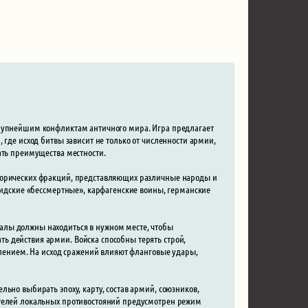
крупнейшим конфликтам античного мира. Игра предлагает
 где исход битвы зависит не только от численности армии,
ать преимущества местности.
сторических фракций, представляющих различные народы и
рсидские «бессмертные», карфагенские воины, германские
алы должны находиться в нужном месте, чтобы
ь действия армии. Войска способны терять строй,
авлением. На исход сражений влияют фланговые удары,
ьно выбирать эпоху, карту, состав армий, союзников,
ителей локальных противостояний предусмотрен режим