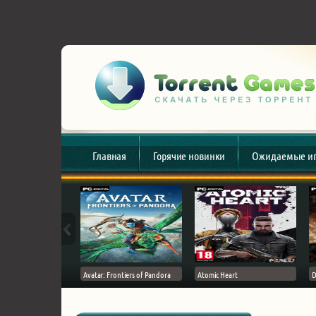
Главная
Горячие новинки
Ожидаемые и
esert
Avatar: Frontiers of Pandora
Atomic Heart
D