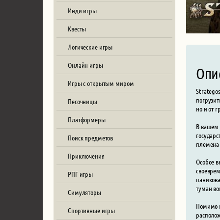
Инди игры
Квесты
Логические игры
Онлайн игры
Опи
Игры с открытым миром
Stratego
погрузит
Песочницы
но и от 
Платформеры
В вашем 
государс
Поиск предметов
племена 
Приключения
Особое в
своеврем
РПГ игры
паникова
туман во
Симуляторы
Помимо и
Спортивные игры
располож