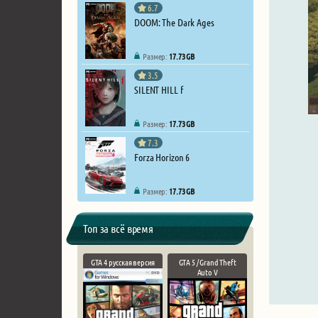
6.7
DOOM: The Dark Ages
Размер:
17.73 GB
3.5
SILENT HILL f
Размер:
17.73 GB
7.3
Forza Horizon 6
Размер:
17.73 GB
Топ за всё время
GTA 4 русская версия
GTA 5 / Grand Theft
Auto V