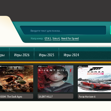
Например:
GTA 5
Sims 4
Need For Speed
гры
Игры 2026
Игры 2025
Игры 2024
OOM: The Dark Ages
SILENT HILL f
Forza Horizon 6