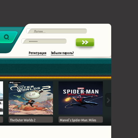
Регистрация
Забыли пароль?
The Outer Worlds 2
Marvel's Spider-Man: Miles
Ghost of Tsushima на 