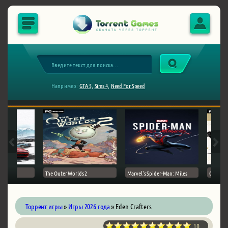
Например:
GTA 5,
Sims 4,
Need For Speed
The Outer Worlds 2
Marvel's Spider-Man: Miles
Ghost of
Торрент игры
»
Игры 2026 года
» Eden Crafters
10