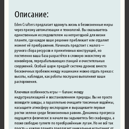
Описание:
Eden Crafters предлагает вдохнуть жизнь в безжизненные миры
через призму автоматизации и технологий. Вы оказываетесь
единственным исследователем на непригодной для жизни
планете, где каждое ваше решение приближает или отдаляет
момент её преображения. Начинать предстоит с малого —
ручного сбора ресурсов и примитивных конструкций, но
постепенно ваша база разрастётся в сложную экосистему из
конвейеров, перерабатывающих станций и очистительных
сооружений. Особый шарм придаёт система дронов: вместо
бесконечных пробежек между машинами можно отдать приказ с
высоты, наблюдая, как роботы послушно выполняют ваши
распоряжения.
Ключевая особенность игры — баланс между
индустриализацией и восстановлением природы. Вы не просто
возводите заводы, а параллельно очищаете токсичные водоёмы,
насыщаете атмосферу кислородом и выращиваете первые
ростки зелени среди безжизненных равнин. Динамика прогресса
ощущается физически: в начале вы задыхаетесь без скафандра, а
позже свободно гуляете по преображённым лугам. Но не всё так
просто — каждая планета предлагает уникальные испытания: от