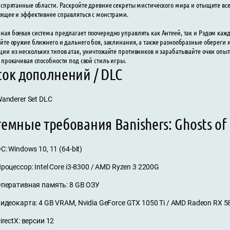
 спрятанные области. Раскройте древние секреты мистического мира и отыщите вс
ящее и эффективнее справляться с монстрами.
ая боевая система предлагает поочередно управлять как Антеей, так и Рэдом ка
йте оружие ближнего и дальнего боя, заклинания, а также разнообразные обереги 
ии из нескольких типов атак, уничтожайте противников и зарабатывайте очки опыт
 прокачивая способности под свой стиль игры.
сок дополнений / DLC
anderer Set DLC
емные требования Banishers: Ghosts of
С: Windows 10, 11 (64-bit)
роцессор: Intel Core i3-8300 / AMD Ryzen 3 2200G
перативная память: 8 GB ОЗУ
идеокарта: 4 GB VRAM, Nvidia GeForce GTX 1050 Ti / AMD Radeon RX 5
irectX: версии 12