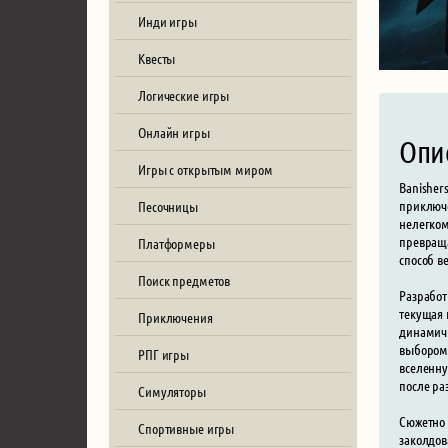
Инди игры
Квесты
Логические игры
Онлайн игры
Опи
Игры с открытым миром
Banisher
приключе
Песочницы
нелегком
превраща
Платформеры
способ в
Поиск предметов
Разработ
текущая 
Приключения
динамичн
выбором 
РПГ игры
вселенну
после ра
Симуляторы
Сюжетно 
Спортивные игры
заколдов