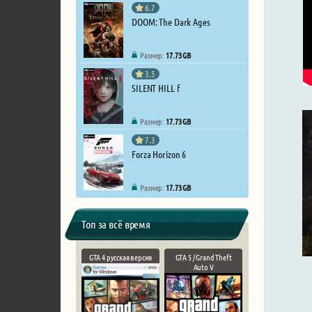
6.7
DOOM: The Dark Ages
Размер:
17.73 GB
3.5
SILENT HILL f
Размер:
17.73 GB
7.3
Forza Horizon 6
Размер:
17.73 GB
Топ за всё время
GTA 4 русская версия
GTA 5 / Grand Theft
Auto V