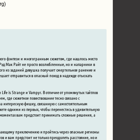
rg)
много фэнтези и многогранным сюжетом, где нашлось место
Рэд Мак Райт не просто возлюбленные, но и напарники в
ного из заданий девушка получает смертельное ранение и
решает отправиться в опасный поход в надежде отыскать
ife is Strange и Vampyr. В отличие от упомянутых тайтлов
, где сюжетное повествование тесно связано с
ла интересную фишку, связанную с самостоятельным
можете одними из первых, чтобы перенестись в удивительную
х моментах вам предстоит принимать сложные решения, а
ывающему приключению и пройтись через опасные регионы
 и вам предстоит не только преодолеть расстояние, но и