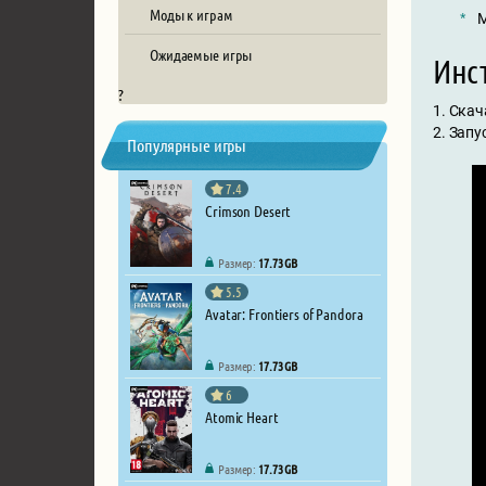
Моды к играм
М
Ожидаемые игры
Инст
?
1. Скач
2. Запу
Популярные игры
7.4
Crimson Desert
Размер:
17.73 GB
5.5
Avatar: Frontiers of Pandora
Размер:
17.73 GB
6
Atomic Heart
Размер:
17.73 GB