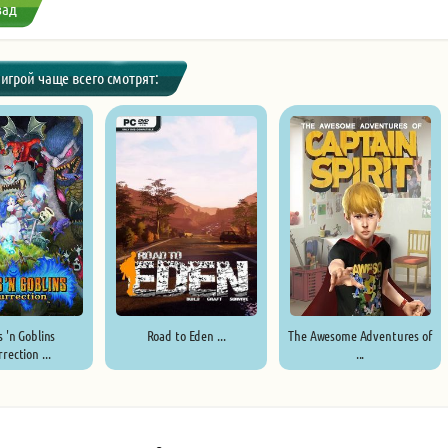
зад
 игрой чаще всего смотрят:
 'n Goblins
Road to Eden ...
The Awesome Adventures of
rection ...
...