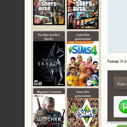
The Elder Scrolls V:
Симс 4 Все
Skyrim -
дополнения
Размер: 51.6
Как 
Ведьмак 3 со всеми
Симс 3 Все
дополнения