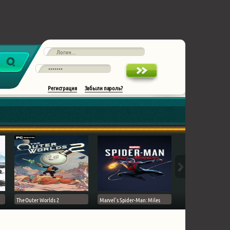
Регистрация
Забыли пароль?
The Outer Worlds 2
Marvel's Spider-Man: Miles
Ghost of Tsushima на 