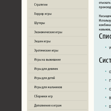
отыскать
Стратегии
происход
Хоррор игры
Насыщенн
Использу
Шутеры
комбинац
навыков,
Экономические игры
Спи
Экшен игры
W
Эротические игры
Сист
Игры на выживание
Игры для девочек
О
Игры для детей
П
Игры для мальчиков
О
Сборники игр
В
Дополнения к играм
D