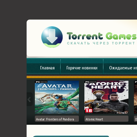
Главная
Горячие новинки
Ожидаемые и
esert
Avatar: Frontiers of Pandora
Atomic Heart
D