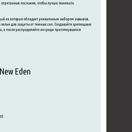
е спрятанные послания, чтобы лучше понимать
ждый из которых обладает уникальным набором навыков.
и зелья для защиты от темных сил. Создавайте зрелищные
а, а после распределяйте их среди приглянувшихся
 New Eden
80