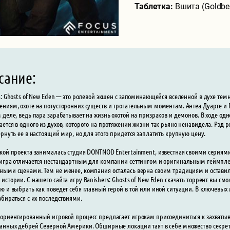
Таблетка:
Вшита (Goldbe
сание:
s: Ghosts of New Eden — это ролевой экшен с запоминающейся вселенной в духе те
ниям, охоте на потусторонних существ и трогательным моментам. Антеа Дуарте и 
 деле, ведь пара зарабатывает на жизнь охотой на призраков и демонов. В ходе од
ется в одного из духов, которого на протяжении жизни так рьяно ненавидела. Рэд 
ернуть ее в настоящий мир, но для этого придется заплатить крупную цену.
кой проекта занималась студия DONTNOD Entertainment, известная своими сериями L
игра отличается нестандартным для компании сеттингом и оригинальным геймплеем
ыми сценами. Тем не менее, компания осталась верна своим традициям и остави
истории. С нашего сайта игру Banishers: Ghosts of New Eden скачать торрент вы с
ю и выбрать как поведет себя главный герой в той или иной ситуации. В ключевы
збираться с их последствиями.
ориентированный игровой процесс предлагает игрокам присоединиться к захват
анных дебрей Северной Америки. Обширные локации таят в себе множество секретов