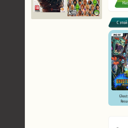
На
С этой
Ghosts
Resur