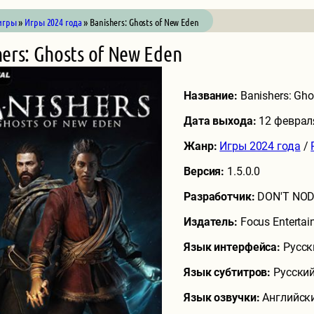
игры
»
Игры 2024 года
» Banishers: Ghosts of New Eden
ers: Ghosts of New Eden
Название:
Banishers: Gho
Дата выхода:
12 феврал
Жанр:
Игры 2024 года
/
Версия:
1.5.0.0
Разработчик:
DON'T NO
Издатель:
Focus Enterta
Язык интерфейса:
Русск
Язык субтитров:
Русский
Язык озвучки:
Английски