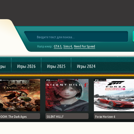
Например:
GTA 5
Sims 4
Need For Speed
гры
Игры 2026
Игры 2025
Игры 2024
OOM: The Dark Ages
SILENT HILL f
Forza Horizon 6