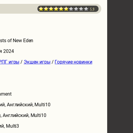
5.9
sts of New Eden
я 2024
РПГ игры
/
Экшен игры
/
Горячие новинки
D
inment
ий, Английский, Multi10
, Английский, Multi10
й, Multi3