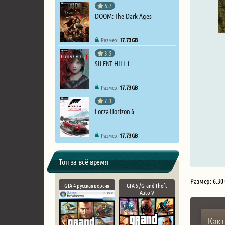
6.7
DOOM: The Dark Ages
Размер:
17.73 GB
3.5
SILENT HILL f
Размер:
17.73 GB
7.3
Forza Horizon 6
Размер:
17.73 GB
Топ за всё время
Размер: 6.30
GTA 4 русская версия
GTA 5 / Grand Theft
Auto V
Как 