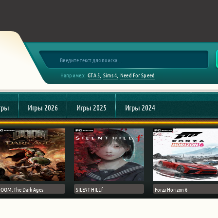
Например:
GTA 5
Sims 4
Need For Speed
гры
Игры 2026
Игры 2025
Игры 2024
OOM: The Dark Ages
SILENT HILL f
Forza Horizon 6