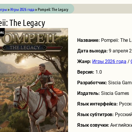
игры
»
Игры 2026 года
» Pompeii: The Legacy
ii: The Legacy
Название:
Pompeii: The 
Дата выхода:
9 апреля 
Жанр:
Игры 2026 года
/
Версия:
1.0
Разработчик:
Siscia Gam
Издатель:
Siscia Games
Язык интерфейса:
Русск
Язык субтитров:
Русский
Язык озвучки:
Английск