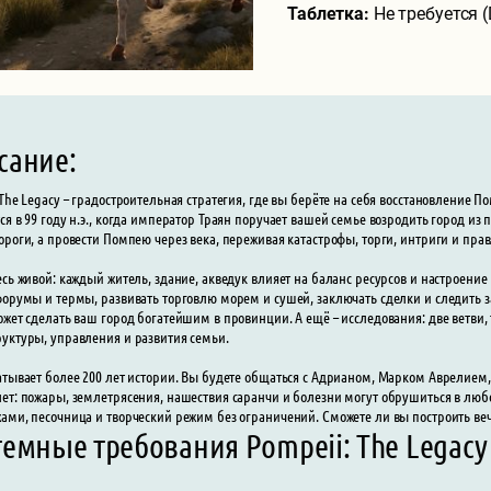
Таблетка:
Не требуется 
сание:
 The Legacy – градостроительная стратегия, где вы берёте на себя восстановление П
ся в 99 году н.э., когда император Траян поручает вашей семье возродить город из п
ороги, а провести Помпею через века, переживая катастрофы, торги, интриги и пр
есь живой: каждый житель, здание, акведук влияет на баланс ресурсов и настроени
форумы и термы, развивать торговлю морем и сушей, заключать сделки и следить з
ожет сделать ваш город богатейшим в провинции. А ещё – исследования: две ветви
уктуры, управления и развития семьи.
атывает более 200 лет истории. Вы будете общаться с Адрианом, Марком Аврелием
ет: пожары, землетрясения, нашествия саранчи и болезни могут обрушиться в люб
ами, песочница и творческий режим без ограничений. Сможете ли вы построить веч
темные требования Pompeii: The Legacy