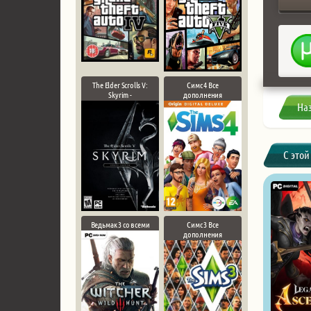
The Elder Scrolls V:
Симс 4 Все
Skyrim -
дополнения
На
С этой
Ведьмак 3 со всеми
Симс 3 Все
дополнения