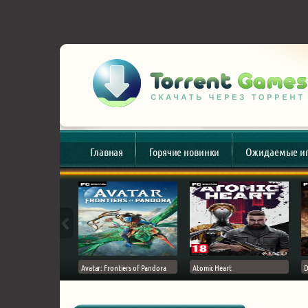
Главная
Горячие новинки
Ожидаемые и
esert
Avatar: Frontiers of Pandora
Atomic Heart
D