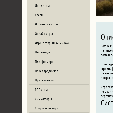
Инди игры
Квесты
Логические игры
Онлайн игры
Опи
Игры с открытым миром
Pompeii:
начинает
Песочницы
дома и д
Платформеры
Город зд
строить 
Поиск предметов
расчёт м
инфрастр
Приключения
Игра охв
РПГ игры
не дремл
персонаж
Симуляторы
Сис
Спортивные игры