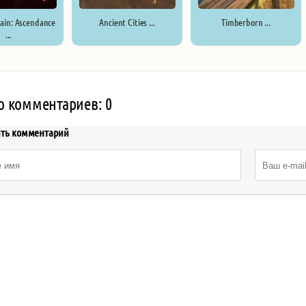
Kain: Ascendance
Ancient Cities ...
Timberborn ...
...
о комментариев: 0
ить комментарий