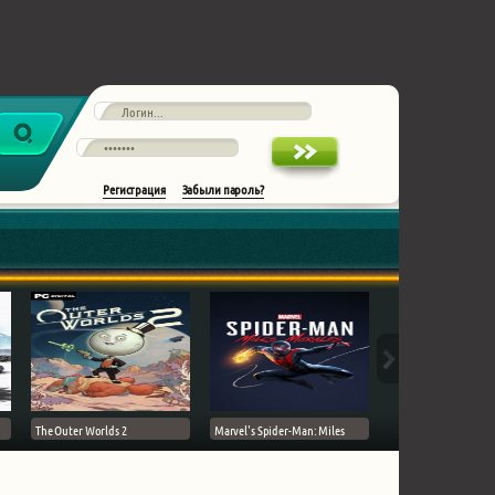
Регистрация
Забыли пароль?
The Outer Worlds 2
Marvel's Spider-Man: Miles
Ghost of Tsushima на 