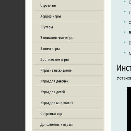
О
Стратегии
П
Хоррор игры
О
Шутеры
В
Экономические игры
D
Экшен игры
М
Эротические игры
Инст
Игры на выживание
Устано
Игры для девочек
Игры для детей
Игры для мальчиков
Сборники игр
Дополнения к играм