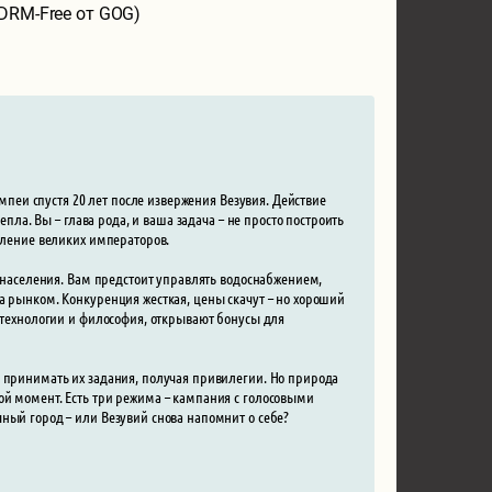
(DRM-Free от GOG)
омпеи спустя 20 лет после извержения Везувия. Действие
епла. Вы – глава рода, и ваша задача – не просто построить
авление великих императоров.
е населения. Вам предстоит управлять водоснабжением,
а рынком. Конкуренция жесткая, цены скачут – но хороший
, технологии и философия, открывают бонусы для
, принимать их задания, получая привилегии. Но природа
ой момент. Есть три режима – кампания с голосовыми
ный город – или Везувий снова напомнит о себе?