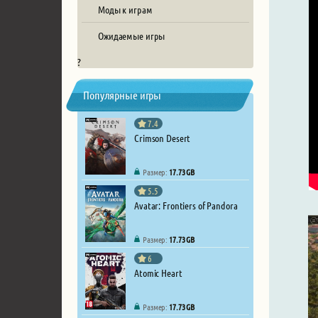
Моды к играм
Ожидаемые игры
?
Популярные игры
7.4
Crimson Desert
Размер:
17.73 GB
5.5
Avatar: Frontiers of Pandora
Размер:
17.73 GB
6
Atomic Heart
Размер:
17.73 GB