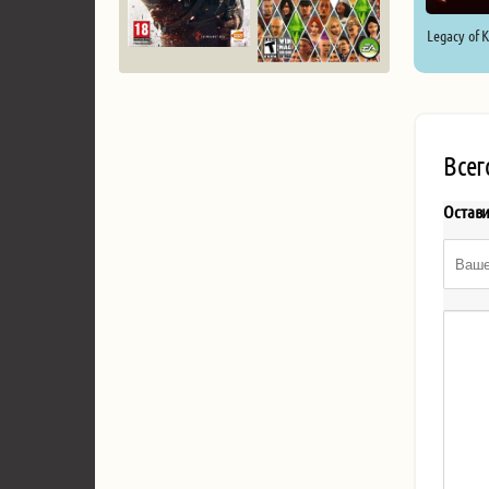
Legacy of 
Всег
Остав