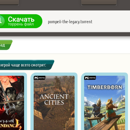
pompeii-the-legacy.torrent
зад
 игрой чаще всего смотрят: