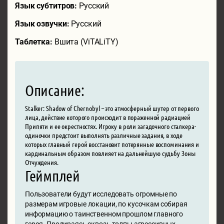
Язык субтитров:
Русский
Язык озвучки:
Русский
Таблетка:
Вшита (ViTALiTY)
Описание:
Stalker: Shadow of Chernobyl – это атмосферный шутер от первого
лица, действие которого происходит в пораженной радиацией
Припяти и ее окрестностях. Игроку в роли загадочного сталкера-
одиночки предстоит выполнять различные задания, в ходе
которых главный герой восстановит потерянные воспоминания и
кардинальным образом повлияет на дальнейшую судьбу Зоны
Отчуждения.
Геймплей
Пользователи будут исследовать огромные по
размерам игровые локации, по кусочкам собирая
информацию о таинственном прошлом главного