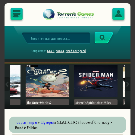
Например:
GTA 5,
Sims 4,
Need For Speed
The Outer Worlds 2
Marvel's Spider-Man: Miles
Ghost of
Торрент игры
»
Шутеры
» S.T.A.L.K.E.R.: Shadow of Chernobyl -
Bundle Edition