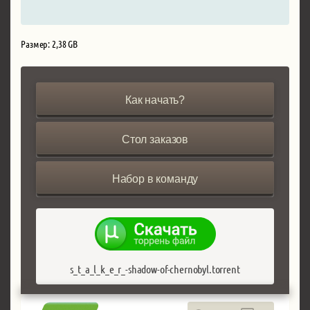
Размер: 2,38 GB
Как начать?
Стол заказов
Набор в команду
s_t_a_l_k_e_r_-shadow-of-chernobyl.torrent