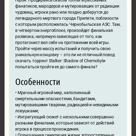
героя. Продираясь сквозь толпы агрессивных
фанатиков, мародеров и мутировавших от радиации
чудовищ, игроки рано или поздно доберутся до
легендарного мертвого города Припяти, поблизости
с которым расположилась Чернобыльская АЭС. Там,
в четвертом энергоблоке, произойдет финальная
развязка, напрямую зависящая от того, как
протагонист вел себя на протяжении всей игры.
Пройти через массу испытаний и получить свою
уникальную концовку – это ли не отличный повод
скачать торрент Stalker: Shadow of Chernobylи
попытаться пройти ее до самого финала?
Особенности
• Мрачный игровой мир, наполненный
смертельными опасностями, бандитами,
мутировавшими тварями, радиацией и невидимыми
ловушками;
• Интригующий сюжет с несколькими совершенно
разными финалами, которые зависят от действий
игрока в процессе прохождения;
• Полноценная симуляция жизни: второстепенные