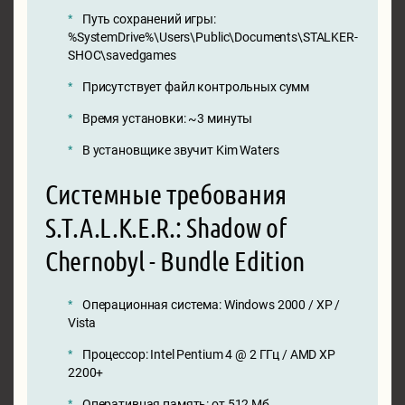
Путь сохранений игры:
%SystemDrive%\Users\Public\Documents\STALKER-
SHOC\savedgames
Присутствует файл контрольных сумм
Время установки: ~3 минуты
В установщике звучит Kim Waters
Системные требования
S.T.A.L.K.E.R.: Shadow of
Chernobyl - Bundle Edition
Операционная система: Windows 2000 / XP /
Vista
Процессор: Intel Pentium 4 @ 2 ГГц / AMD XP
2200+
Оперативная память: от 512 Мб