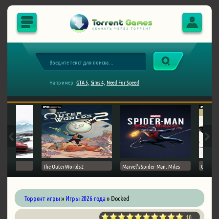
Например:
GTA 5,
Sims 4,
Need For Speed
The Outer Worlds 2
Marvel's Spider-Man: Miles
Ghost of
Торрент игры
»
Игры 2026 года
» Docked
10