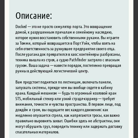
Описание:
Docked — это не просто симулятор порта. Это возвращение
домой, к разрушенным причалам и семейному наследию,
которое нужно восстановить собственными руками. Вы играете
за Томми, который возвращается в Порт Уэйк, чтобы взять на
себя ответственность за рухнувшее предприятие своего отца.
После урагана док превратился в хаос: контейнеры разбросаны,
техника вышла из строя, а судно Pathfinder застряло с опасным
грузом. Ваша задача — навести порядок, постепенно превращая
руины в действующий логистический центр.
Вам предстоит подняться по лестницам, включать панели,
запускать системы, прежде чем вы вообще сядете в кабину
крана. Каждый механизм — будь то огромный козловой кран
STS, мобильный стекер или узкий стрэдл-кэрриер — требует
внимания, точности и чувства пространства. В первом лице, под
дождём и гром, вы ощущаете вес каждого движения: как
медленно опускается стрела, как напрягаются тросы, как важно
правильно выровнять захват. Ошибки здесь не абстрактны, они
могут обрушить груз, повредить технику или задержать доставку
спасательных материалов.