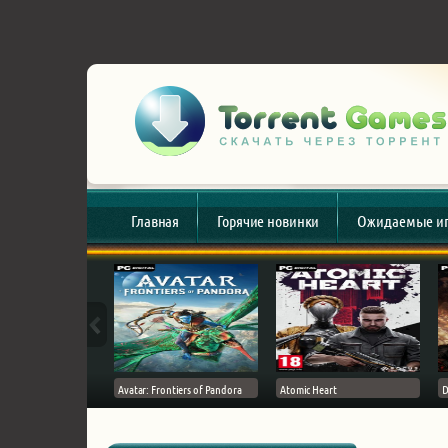
Главная
Горячие новинки
Ожидаемые и
esert
Avatar: Frontiers of Pandora
Atomic Heart
D