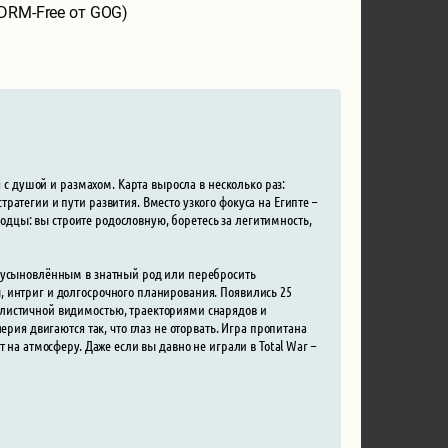
(DRM-Free от GOG)
я с душой и размахом. Карта выросла в несколько раз:
атегии и пути развития. Вместо узкого фокуса на Египте –
оводцы: вы строите родословную, боретесь за легитимность,
ь усыновлённым в знатный род или перебросить
 интриг и долгосрочного планирования. Появились 25
алистичной видимостью, траекториями снарядов и
рия двигаются так, что глаз не оторвать. Игра пропитана
 на атмосферу. Даже если вы давно не играли в Total War –