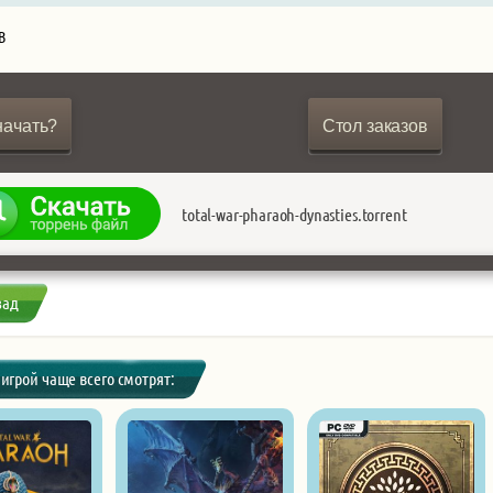
B
начать?
Стол заказов
total-war-pharaoh-dynasties.torrent
зад
 игрой чаще всего смотрят: