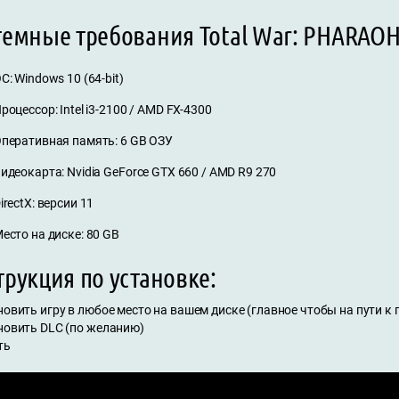
темные требования Total War: PHARAOH
С: Windows 10 (64-bit)
роцессор: Intel i3-2100 / AMD FX-4300
перативная память: 6 GB ОЗУ
идеокарта: Nvidia GeForce GTX 660 / AMD R9 270
irectX: версии 11
есто на диске: 80 GB
рукция по установке:
новить игру в любое место на вашем диске (главное чтобы на пути к
ановить DLC (по желанию)
ть