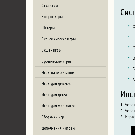
Стратегии
Сис
Хоррор игры
О
Шутеры
П
Экономические игры
О
Экшен игры
В
Эротические игры
D
Игры на выживание
М
Игры для девочек
Инст
Игры для детей
1. Уста
Игры для мальчиков
2. Уст
Сборники игр
3. Игра
Дополнения к играм