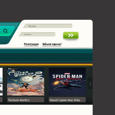
Регистрация
Забыли пароль?
The Outer Worlds 2
Marvel's Spider-Man: Miles
Ghost of Tsushima на 