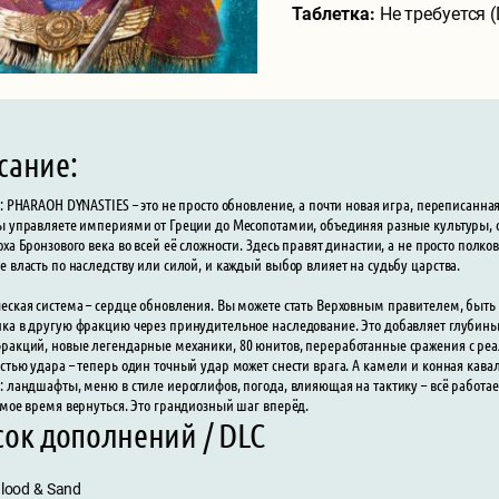
Таблетка:
Не требуется 
сание:
r: PHARAOH DYNASTIES – это не просто обновление, а почти новая игра, переписанна
ы управляете империями от Греции до Месопотамии, объединяя разные культуры, стр
оха Бронзового века во всей её сложности. Здесь правят династии, а не просто полк
е власть по наследству или силой, и каждый выбор влияет на судьбу царства.
еская система – сердце обновления. Вы можете стать Верховным правителем, быт
ка в другую фракцию через принудительное наследование. Это добавляет глубины,
ракций, новые легендарные механики, 80 юнитов, переработанные сражения с ре
стью удара – теперь один точный удар может снести врага. А камели и конная кавале
: ландшафты, меню в стиле иероглифов, погода, влияющая на тактику – всё работает
амое время вернуться. Это грандиозный шаг вперёд.
сок дополнений / DLC
lood & Sand