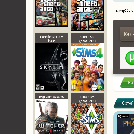
Размер: 53 G
Как 
The Elder Scrolls V:
Симс 4 Все
Skyrim -
дополнения
На
Ведьмак 3 со всеми
Симс 3 Все
дополнения
С этой