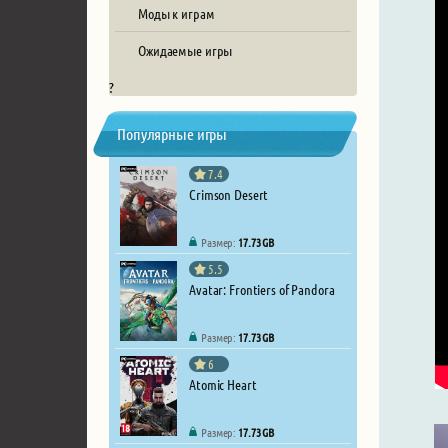
Моды к играм
Ожидаемые игры
?
Популярные игры
7.4
Crimson Desert
Размер:
17.73 GB
5.5
Avatar: Frontiers of Pandora
Размер:
17.73 GB
6
Atomic Heart
Размер:
17.73 GB