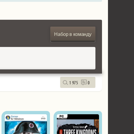
Набор в команду
1 975
0