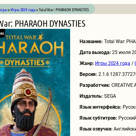
игры
»
Игры 2024 года
» Total War: PHARAOH DYNASTIES
 War: PHARAOH DYNASTIES
Название:
Total War: P
Дата выхода:
25 июля 2
Жанр:
Игры 2024 года
/
Версия:
2.1.6 1287.3772
Разработчик:
CREATIVE
Издатель:
SEGA
Язык интерфейса:
Русск
Язык субтитров:
Русский
Язык озвучки:
Английск