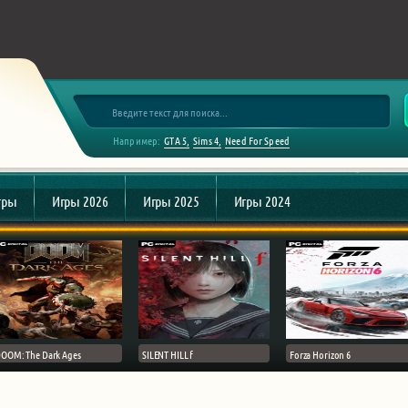
Например:
GTA 5
Sims 4
Need For Speed
гры
Игры 2026
Игры 2025
Игры 2024
OOM: The Dark Ages
SILENT HILL f
Forza Horizon 6