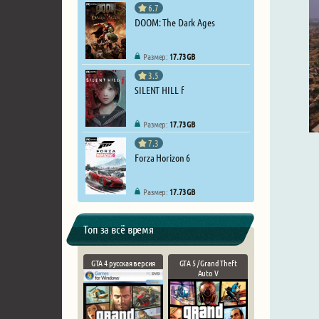
6.7
DOOM: The Dark Ages
Размер:
17.73 GB
3.5
SILENT HILL f
Размер:
17.73 GB
7.3
Forza Horizon 6
Размер:
17.73 GB
Топ за всё время
GTA 4 русская версия
GTA 5 / Grand Theft
Auto V