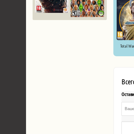
Total Wa
Всег
Остав