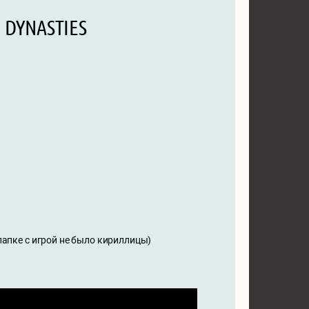
 DYNASTIES
 папке с игрой не было кириллицы)