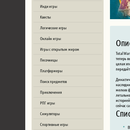
Инди игры
Квесты
Логические игры
Онлайн игры
Опи
Игры с открытым миром
Total Wa
теперь в
Песочницы
целая эп
передаёт
Платформеры
Династич
Поиск предметов
наследни
мелких ф
Приключения
летально
историей
РПГ игры
сейчас с
Спи
Симуляторы
Спортивные игры
B