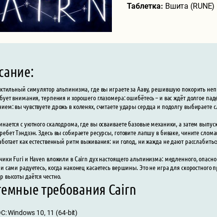
Таблетка:
Вшита (RUNE)
сание:
тактильный симулятор альпинизма, где вы играете за Ааву, решившую покорить н
ебует внимания, терпения и хорошего глазомера: ошибётесь – и вас ждёт долгое пад
ием: вы чувствуете дрожь в коленях, считаете удары сердца и подолгу выбираете
инается с уютного скалодрома, где вы осваиваете базовые механики, а затем выпус
ребет Тэндзэн. Здесь вы собираете ресурсы, готовите лапшу в биваке, чините слома
работает как естественный ритм выживания: ни голод, ни жажда не дают расслабиться
чики Furi и Haven вложили в Cairn дух настоящего альпинизма: медленного, опасно
 и сами радуетесь, когда наконец касаетесь вершины. Это не игра для скоростного
р высоты даётся честно.
темные требования Cairn
С: Windows 10, 11 (64-bit)