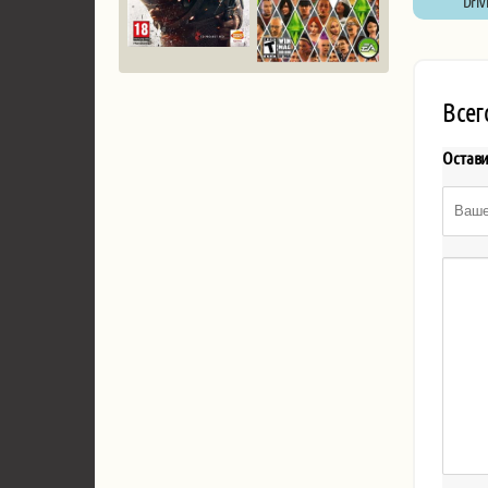
Drivi
Всег
Остав