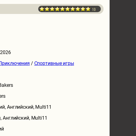
10
 2026
Приключения
/
Спортивные игры
Bakers
ers
ий, Английский, Multi11
, Английский, Multi11
ий