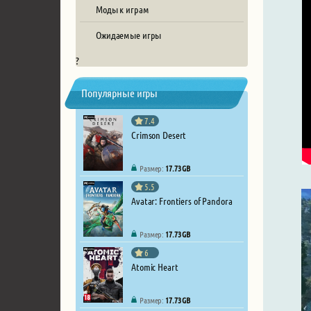
Моды к играм
Ожидаемые игры
?
Популярные игры
7.4
Crimson Desert
Размер:
17.73 GB
5.5
Avatar: Frontiers of Pandora
Размер:
17.73 GB
6
Atomic Heart
Размер:
17.73 GB