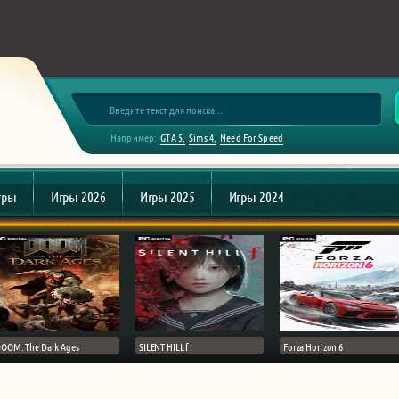
Например:
GTA 5
Sims 4
Need For Speed
гры
Игры 2026
Игры 2025
Игры 2024
OOM: The Dark Ages
SILENT HILL f
Forza Horizon 6