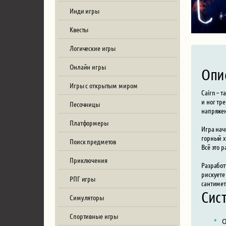
Инди игры
Квесты
Логические игры
Онлайн игры
Опи
Игры с открытым миром
Cairn – 
и ног тр
Песочницы
напряжен
Платформеры
Игра нач
горный х
Поиск предметов
Всё это 
Приключения
Разработ
рискуете
РПГ игры
сантимет
Сис
Симуляторы
Спортивные игры
О