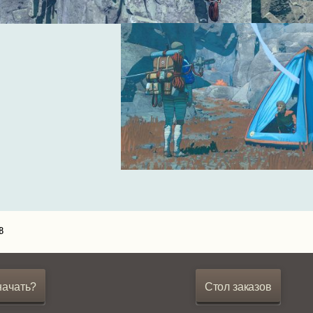
B
начать?
Стол заказов