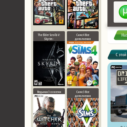
На
The Elder Scrolls V:
Симс 4 Все
Skyrim -
дополнения
С этой
Ведьмак 3 со всеми
Симс 3 Все
дополнения