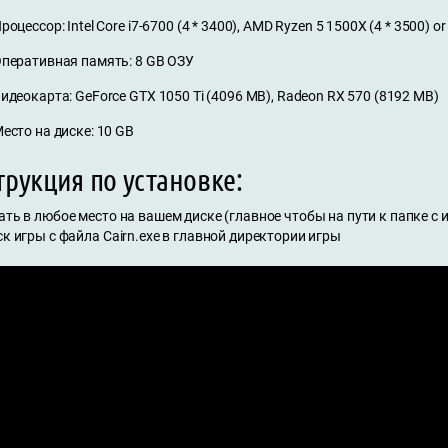
роцессор: Intel Core i7-6700 (4 * 3400), AMD Ryzen 5 1500X (4 * 3500) or
перативная память: 8 GB ОЗУ
идеокарта: GeForce GTX 1050 Ti (4096 MB), Radeon RX 570 (8192 MB)
есто на диске: 10 GB
рукция по установке:
ать в любое место на вашем диске (главное чтобы на пути к папке с
ск игры с файла Cairn.exe в главной директории игры