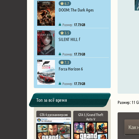
6.7
DOOM: The Dark Ages
Размер:
17.73 GB
3.5
SILENT HILL f
Размер:
17.73 GB
7.3
Forza Horizon 6
Размер:
17.73 GB
Топ за всё время
Размер: 11 G
GTA 4 русская версия
GTA 5 / Grand Theft
Auto V
Как 