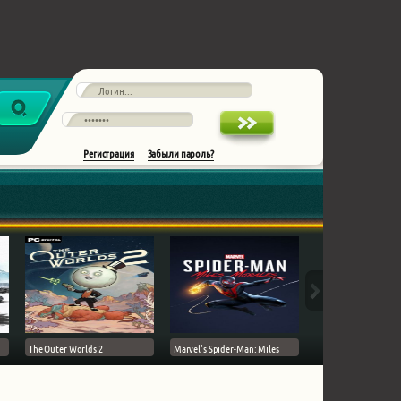
Регистрация
Забыли пароль?
The Outer Worlds 2
Marvel's Spider-Man: Miles
Ghost of Tsushima на 