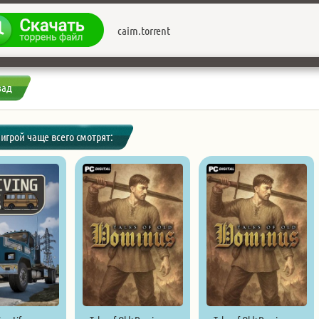
cairn.torrent
зад
 игрой чаще всего смотрят: