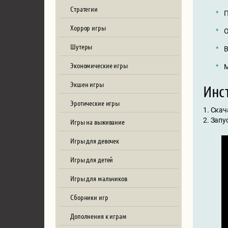
Стратегии
П
Хоррор игры
О
Шутеры
В
Экономические игры
М
Экшен игры
Инст
Эротические игры
1. Скач
2. Запу
Игры на выживание
Игры для девочек
Игры для детей
Игры для мальчиков
Сборники игр
Дополнения к играм