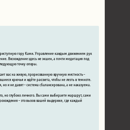
еприступную гору Ками. Управление каждым движением рук
ение. Восхождение здесь не экшен, а почти медитация под
 следующую точку опоры.
кает вас на живую, прорисованную вручную местность –
вшиеся крючья и ждёте рассвета, чтобы не лезть в темноте.
, но и не давят – система сбалансирована, а не наказуема.
го, но глубоко личного. Вы сами выбираете маршрут, сами
 прохождения – это вызов вашей выдержке, где каждый