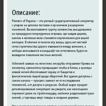
Описание:
Pioneers of Pagonia — это уютный градостроительный симулятор
с упором на цепочки поставок и органичное расширение
поселений. Вы возглавляете группу колонистов, высадившихся
на процедурно генерируемых островах, где каждое дерево,
камень и железная жила становятся кирпичиками для вашей
империи. В отличие от многих игр жанра, здесь нет жесткой
сетки строительства: дороги извиваются между холмами, а
амбары вписываются в ландшафт так естественно, будто их
возводили поколения местных жителей.
Геймплей завязан на логистике: лесорубы отправляют бревна на
лесопилку, каменотесы превращают глыбы в блоки, а кузнецы
ковкой мечей обеспечивают охрану от бандитов и
фантастических тварей вроде оборотней. Все здания доступны с
самого начала — прогресс зависит не от исследования
технологий, а от доступа к ресурсам. Особый шарм придает
детализированная симуляция: вы увидите, как носильщики
переносят доски на стройплощадку, охотники разделывают туши
оленей, а торговцы везут товары в соседние деревни.
Игра сочетает мультяшную эстетику с кинетической жизнью: дым