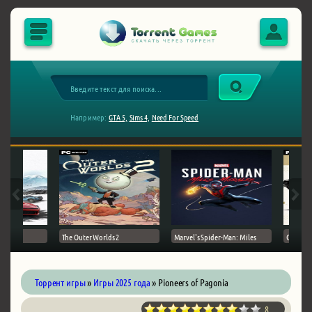
Например:
GTA 5,
Sims 4,
Need For Speed
The Outer Worlds 2
Marvel's Spider-Man: Miles
Ghost of
Торрент игры
»
Игры 2025 года
» Pioneers of Pagonia
8