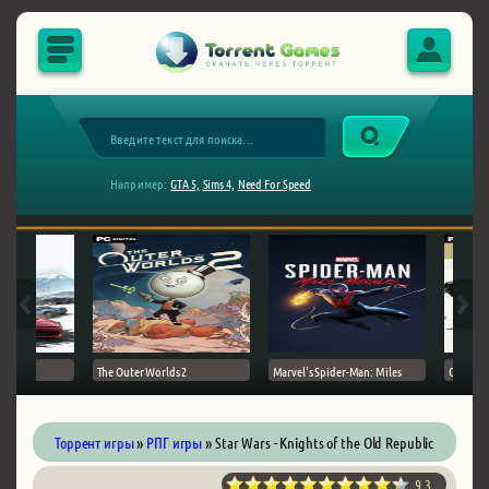
Например:
GTA 5,
Sims 4,
Need For Speed
The Outer Worlds 2
Marvel's Spider-Man: Miles
Ghost of
Торрент игры
»
РПГ игры
» Star Wars - Knights of the Old Republic
9.3