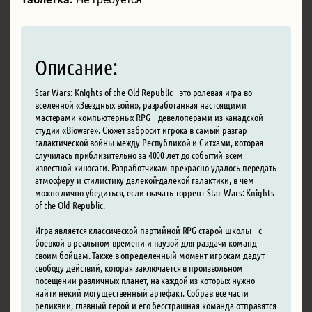
Описание:
Star Wars: Knights of the Old Republic – это ролевая игра во
вселенной «Звездных войн», разработанная настоящими
мастерами компьютерных RPG – девелоперами из канадской
студии «Bioware». Сюжет забросит игрока в самый разгар
галактической войны между Республикой и Ситхами, которая
случилась приблизительно за 4000 лет до событий всем
известной киносаги. Разработчикам прекрасно удалось передать
атмосферу и стилистику далекой-далекой галактики, в чем
можно лично убедиться, если скачать торрент Star Wars: Knights
of the Old Republic.
Игра является классической партийной RPG старой школы – с
боевкой в реальном времени и паузой для раздачи команд
своим бойцам. Также в определенный момент игрокам дадут
свободу действий, которая заключается в произвольном
посещении различных планет, на каждой из которых нужно
найти некий могущественный артефакт. Собрав все части
реликвии, главный герой и его бесстрашная команда отправятся