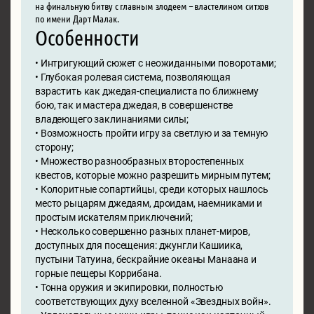
на финальную битву с главным злодеем – властелином ситхов
по имени Дарт Малак.
Особенности
• Интригующий сюжет с неожиданными поворотами;
• Глубокая ролевая система, позволяющая
взрастить как джедая-специалиста по ближнему
бою, так и мастера джедая, в совершенстве
владеющего заклинаниями силы;
• Возможность пройти игру за светлую и за темную
сторону;
• Множество разнообразных второстепенных
квестов, которые можно разрешить мирным путем;
• Колоритные сопартийцы, среди которых нашлось
место рыцарям джедаям, дроидам, наемниками и
простым искателям приключений;
• Несколько совершенно разных планет-миров,
доступных для посещения: джунгли Кашиика,
пустыни Татуина, бескрайние океаны Манаана и
горные пещеры Коррибана.
• Тонна оружия и экипировки, полностью
соответствующих духу вселенной «Звездных войн».