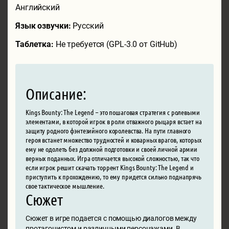
Английский
Язык озвучки:
Русский
Таблетка:
Не требуется (GPL-3.0 от GitHub)
Описание:
Kings Bounty: The Legend – это пошаговая стратегия с ролевыми
элементами, в которой игрок в роли отважного рыцаря встает на
защиту родного фэнтезийного королевства. На пути главного
героя встанет множество трудностей и коварных врагов, которых
ему не одолеть без должной подготовки и своей личной армии
верных поданных. Игра отличается высокой сложностью, так что
если игрок решит скачать торрент Kings Bounty: The Legend и
приступить к прохождению, то ему придется сильно поднапрячь
свое тактическое мышление.
Сюжет
Сюжет в игре подается с помощью диалогов между
протагонистом и различными персонажами. В