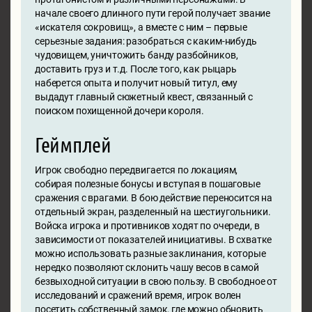
начале своего длинного пути герой получает звание
«искателя сокровищ», а вместе с ним – первые
серьезные задания: разобраться с каким-нибудь
чудовищем, уничтожить банду разбойников,
доставить груз и т.д. После того, как рыцарь
наберется опыта и получит новый титул, ему
выдадут главный сюжетный квест, связанный с
поиском похищенной дочери короля.
Геймплей
Игрок свободно передвигается по локациям,
собирая полезные бонусы и вступая в пошаговые
сражения с врагами. В бою действие переносится на
отдельный экран, разделенный на шестиугольники.
Войска игрока и противников ходят по очереди, в
зависимости от показателей инициативы. В схватке
можно использовать разные заклинания, которые
нередко позволяют склонить чашу весов в самой
безвыходной ситуации в свою пользу. В свободное от
исследований и сражений время, игрок волен
посетить собственный замок, где можно обновить