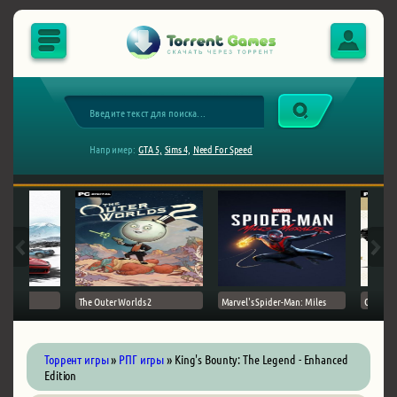
Например:
GTA 5,
Sims 4,
Need For Speed
The Outer Worlds 2
Marvel's Spider-Man: Miles
Ghost of
Торрент игры
»
РПГ игры
» King's Bounty: The Legend - Enhanced
Edition