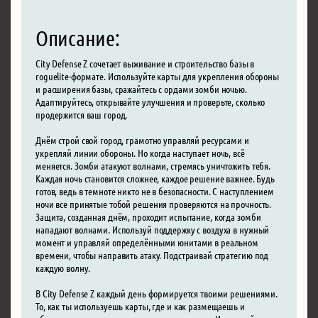
Описание:
City Defense Z сочетает выживание и строительство базы в
roguelite-формате. Используйте карты для укрепления обороны
и расширения базы, сражайтесь с ордами зомби ночью.
Адаптируйтесь, открывайте улучшения и проверьте, сколько
продержится ваш город.
Днём строй свой город, грамотно управляй ресурсами и
укрепляй линии обороны. Но когда наступает ночь, всё
меняется. Зомби атакуют волнами, стремясь уничтожить тебя.
Каждая ночь становится сложнее, каждое решение важнее. Будь
готов, ведь в темноте никто не в безопасности. С наступлением
ночи все принятые тобой решения проверяются на прочность.
Защита, созданная днём, проходит испытание, когда зомби
нападают волнами. Используй поддержку с воздуха в нужный
момент и управляй определёнными юнитами в реальном
времени, чтобы направить атаку. Подстраивай стратегию под
каждую волну.
В City Defense Z каждый день формируется твоими решениями.
То, как ты используешь карты, где и как размещаешь и