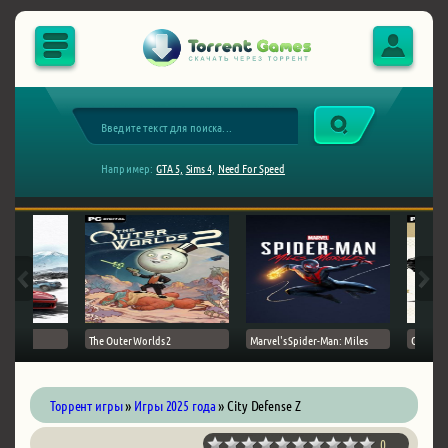
Например:
GTA 5,
Sims 4,
Need For Speed
The Outer Worlds 2
Marvel's Spider-Man: Miles
Ghost of
Торрент игры
»
Игры 2025 года
» City Defense Z
0