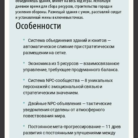
объединяешь здания, влияет на весь ход игры. Используй
дневное время для сбора ресурсов, строительства города и
усиления обороны. Размещай здания с умом, расставляй солдат
и устанавливай мины в ключевых точках.
Особенности
Система объединения зданий и юнитов —
автоматическое слияние при стратегическом
размещении на сетке.
Экономика из 5 ресурсов — взаимосвязанное
управление, требующее продуманного баланса.
Система NPC-сообщества — 8 уникальных
персонажей с эмоциональной связью и
стратегическим значением.
Двойные NPC-объявления — тактические
уведомления отделены от атмосферного
повествования мира.
Постоянное мета-прогрессирование — 11 древ
развития с постоянными улучшениями между