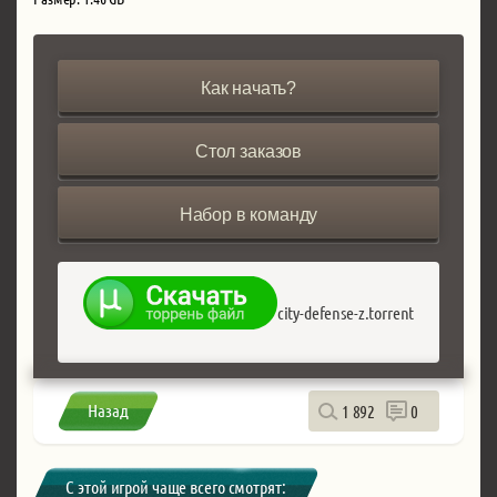
Как начать?
Стол заказов
Набор в команду
city-defense-z.torrent
Назад
1 892
0
С этой игрой чаще всего смотрят: