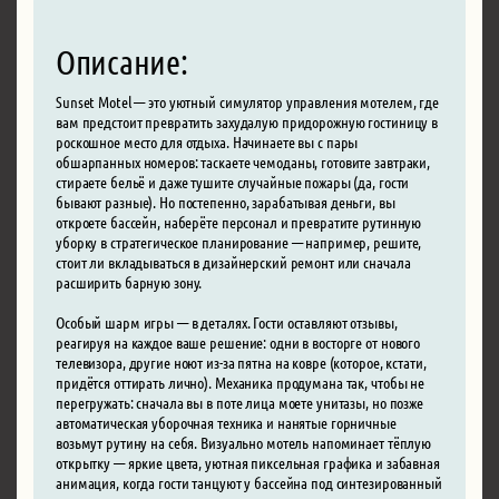
Описание:
Sunset Motel — это уютный симулятор управления мотелем, где
вам предстоит превратить захудалую придорожную гостиницу в
роскошное место для отдыха. Начинаете вы с пары
обшарпанных номеров: таскаете чемоданы, готовите завтраки,
стираете бельё и даже тушите случайные пожары (да, гости
бывают разные). Но постепенно, зарабатывая деньги, вы
откроете бассейн, наберёте персонал и превратите рутинную
уборку в стратегическое планирование — например, решите,
стоит ли вкладываться в дизайнерский ремонт или сначала
расширить барную зону.
Особый шарм игры — в деталях. Гости оставляют отзывы,
реагируя на каждое ваше решение: одни в восторге от нового
телевизора, другие ноют из-за пятна на ковре (которое, кстати,
придётся оттирать лично). Механика продумана так, чтобы не
перегружать: сначала вы в поте лица моете унитазы, но позже
автоматическая уборочная техника и нанятые горничные
возьмут рутину на себя. Визуально мотель напоминает тёплую
открытку — яркие цвета, уютная пиксельная графика и забавная
анимация, когда гости танцуют у бассейна под синтезированный