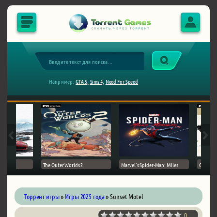
Например:
GTA 5,
Sims 4,
Need For Speed
The Outer Worlds 2
Marvel's Spider-Man: Miles
Ghost of
Торрент игры
»
Игры 2025 года
» Sunset Motel
0